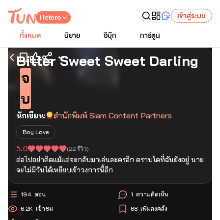
เข้าสู่ระบบ
Hetero
ทั้งหมด
นิยาย
อีบุ๊ก
การ์ตูน
Bitter Sweet Sweet Darling
เริ่มอ่านตอนแรก
จ
บ
นักเขียน:
สำนักพิมพ์ Siam Content Partners
Boy Love
5.0
(
22
รีวิว)
ต่อไปอย่าคิดแม้แต่จะกลับมาเล่นละครอีก ตราบใดที่ฉันยังอยู่ นาย
จะไม่มีวันได้เหยียบเข้าวงการนี้อีก
194
ตอน
1
ความคิดเห็น
6.2K
เข้าชม
68
เพิ่มลงคลัง