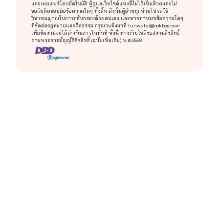
และเผยแพร่โดยอัตโนมัติ ผู้ดูแลเว็บไซต์แห่งนี้ไม่ได้เห็นด้วยและไม่
ขอรับผิดชอบต่อข้อความใดๆ ทั้งสิ้น ดังนั้นผู้อ่านทุกท่านโปรดใช้
วิจารณญาณในการกลั่นกรองด้วยตนเอง และหากท่านพบข้อความใดๆ
ที่ขัดต่อกฎหมายและศีลธรรม กรุณาแจ้งมาที่
tunwalai@ookbee.com
เพื่อทีมงานจะได้ดำเนินการในทันที ทั้งนี้ ทางเว็บไซต์ขอสงวนลิขสิทธิ์
ตามพระราชบัญญัติลิขสิทธิ์ (ฉบับเพิ่มเติม) พ.ศ.2558