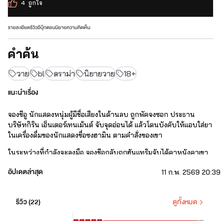
4
ถูกใจ
รายละเอียด
รีวิว
อีบุ๊ก
ตอนนิยาย
ความคิดเห็น
คำค้น
วาย
ฺbl
ดราม่า
นิยายวาย
18+
แนะนำเรื่อง
จองชีอู นักแสดงหนุ่มผู้มีชื่อเสียงในด้านลบ ถูกพัคจงซอก ประธาน
บริษัทกิริน เอ็นเตอร์เทนเม้นต์ จับจุดอ่อนได้ แล้วโดนบังคับให้แอบใส่ยา
ในเครื่องดื่มของนักแสดงชื่อซงฮามิน ตามคำสั่งของเขา
ในระหว่างที่กำลังจะลงมือ จองชีอูกลับถูกฮันแทริมจับได้คาหนังคาเขา 
และถูกขู่ไม่ให้แม้แต่คิดจะอยู่ในวงการนี้อีกต่อไป ทำให้เขาหมดหวังใน
อัปเดตล่าสุด
11 ก.พ. 2569 20:39
การเป็นนักแสดง
รีวิว (
22
)
ดูทั้งหมด
จองชีอูที่ถูกพัคจงซอกเอารัดเอาเปรียบในเรื่องรายได้จากการแสดงอย่าง
ไม่เป็นธรรม ต้องดิ้นรนหาเลี้ยงดูน้องชาย และเอาชีวิตรอด เขาจึงตัดสิน