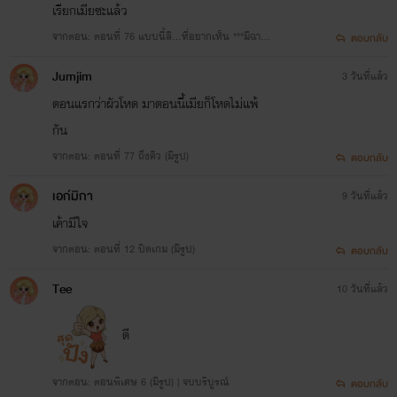
เรียกเมียซะแล้ว
จากตอน: ตอนที่ 76 แบบนี้สิ…ที่อยากเห็น ***มีฉากใ
ตอบกลับ
ช้ความรุนแรง/ทำร้ายร่างกาย/ทรมานจนเกือบถึงชีวิต*
Jumjim
3 วันที่แล้ว
**
ตอนแรกว่าผัวโหด มาตอนนี้เมียก็โหดไม่แพ้
กัน
จากตอน: ตอนที่ 77 ถึงคิว (มีรูป)
ตอบกลับ
เอก์มิกา
9 วันที่แล้ว
เค้ามีใจ
จากตอน: ตอนที่ 12 ปิดเกม (มีรูป)
ตอบกลับ
Tee
10 วันที่แล้ว
ดี
จากตอน: ตอนพิเศษ 6 (มีรูป) | จบบริบูรณ์
ตอบกลับ