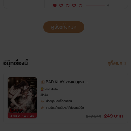
0
ดูรีวิวทั้งหมด
อีบุ๊กเรื่องนี้
ดูทั้งหมด
BAD KLAY ของเล่น(หมอเ
คลย์)
Badstyle_
อีโรติก
ซื้ออีบุ๊กปลดล็อกนิยาย
เคยปลดล็อกนิยายได้ส่วนลดอีบุ๊ก
249 บาท
279 บาท
4 วัน 23 : 46 : 45