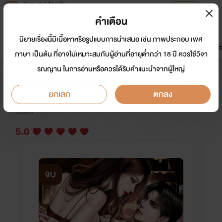
Tunwalai ธัญวลัย
เปิดแอป
เพื่อประสบการณ์ที่ดีกว่าบนมือถือ
คำเตือน
เข้าสู่ระบบ
นิยายเรื่องนี้มีเนื้อหาหรือรูปแบบการนำเสนอ เช่น ภาพประกอบ เพศ
มาใหม่
หน้าแรก
นิยาย
อีบุ๊ก
การ์ตูน
ดรีมแชท
ธัญลิสต์
ภาษา เป็นต้น ที่อาจไม่เหมาะสมกับผู้อ่านที่อายุต่ำกว่า 18 ปี ควรใช้วิจา
รณญาน ในการอ่านหรือควรได้รับคำแนะนำจากผู้ใหญ่
BAD KLAY ของเล่น(หมอเคลย์)
ยกเลิก
ตกลง
นักเขียน:
Badstyle_
อีโรติก
5.0
จบ