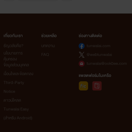
เกี่ยวกับเรา
ช่วยเหลือ
ช่องทางติดต่อ
ธัญวลัยคือ?
บทความ
tunwalai.com
นโยบายการ
FAQ
@webtunwalai
คุ้มครอง
tunwalai@ookbee.com
ข้อมูลส่วนบุคคล
เงื่อนไขและข้อตกลง
แพลตฟอร์มในเครือ
Third-Party
Notice
ดาวน์โหลด
Tunwalai Easy
(สำหรับ Android)