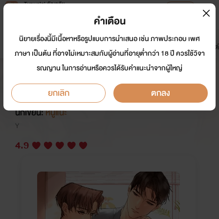
Tunwalai ธัญวลัย
เปิดแอป
เพื่อประสบการณ์ที่ดีกว่าบนมือถือ
คำเตือน
เข้าสู่ระบบ
นิยายเรื่องนี้มีเนื้อหาหรือรูปแบบการนำเสนอ เช่น ภาพประกอบ เพศ
มาใหม่
หน้าแรก
นิยาย
อีบุ๊ก
การ์ตูน
ดรีมแชท
ธัญลิสต์
ภาษา เป็นต้น ที่อาจไม่เหมาะสมกับผู้อ่านที่อายุต่ำกว่า 18 ปี ควรใช้วิจา
รณญาน ในการอ่านหรือควรได้รับคำแนะนำจากผู้ใหญ่
เกิดใหม่ในร่างคนบ้าที่สามีไม่รัก
(mpreg)
ยกเลิก
ตกลง
นักเขียน:
หนูแนะ
Y
4.9