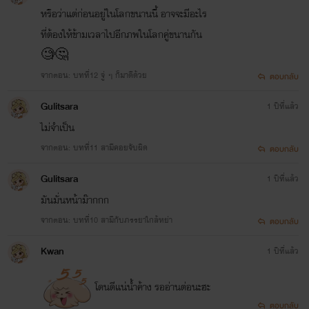
หรือว่าแต่ก่อนอยู่ในโลกขนานนี้ อาจจะมีอะไร
ที่ต้องให้ข้ามเวลาไปอีกภพในโลกคู่ขนานกัน
🧐🤔
จากตอน: บทที่12 จู่ ๆ ก็มาดีด้วย
ตอบกลับ
Gulitsara
1 ปีที่แล้ว
ไม่จำเป็น
จากตอน: บทที่11 สามีคอยจับผิด
ตอบกลับ
Gulitsara
1 ปีที่แล้ว
มันมั่นหน้าม๊ากกก
จากตอน: บทที่10 สามีกับภรรยาใกล้หย่า
ตอบกลับ
Kwan
1 ปีที่แล้ว
โดนดีแน่น้ำค้าง รออ่านต่อนะฮะ
ตอบกลับ