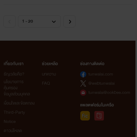
เกี่ยวกับเรา
ช่วยเหลือ
ช่องทางติดต่อ
ธัญวลัยคือ?
บทความ
tunwalai.com
นโยบายการ
FAQ
@webtunwalai
คุ้มครอง
tunwalai@ookbee.com
ข้อมูลส่วนบุคคล
เงื่อนไขและข้อตกลง
แพลตฟอร์มในเครือ
Third-Party
Notice
ดาวน์โหลด