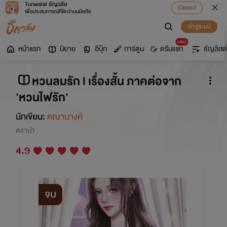
Tunwalai ธัญวลัย
เปิดแอป
เพื่อประสบการณ์ที่ดีกว่าบนมือถือ
เข้าสู่ระบบ
มาใหม่
หน้าแรก
นิยาย
อีบุ๊ก
การ์ตูน
ดรีมแชท
ธัญลิสต์
หวนลมรัก l เรื่องสั้น ภาคต่อจาก
'หวนไฟรัก'
นักเขียน:
คณานางค์
ดราม่า
4.9
จบ