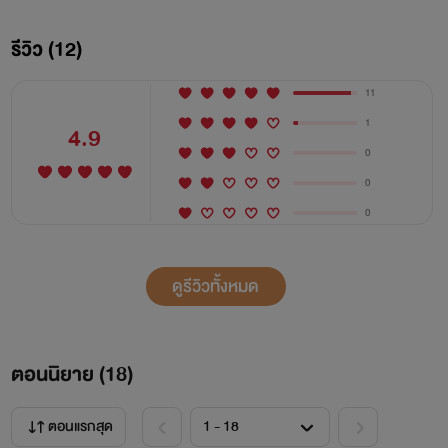
รีวิว (12)
จึงค่อยๆ เธอจีบเธออย่างสุภาพบุรุษ
11
1
4.9
0
0
0
ลลิตา
ดูรีวิวทั้งหมด
ผู้จัดการรีสอร์ตม่อนแลดาวคนปัจจุบัน
อดีตที่เลวร้ายทำให้เธอมีปัญหาสุขภาพทั้งยังต้องดูแลพ่อที่ป่วย
ตอนนิยาย (
18
)
ตลอดเวลานั้นเธอมีนายตำรวจหนุ่มคอยอยู่ข้างๆ
ตอนแรกสุด
เขาดูแลเธอกับพ่อของเธอดีมาก