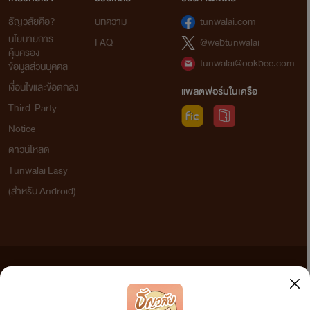
ธัญวลัยคือ?
บทความ
tunwalai.com
นโยบายการ
FAQ
@webtunwalai
คุ้มครอง
tunwalai@ookbee.com
ข้อมูลส่วนบุคคล
เงื่อนไขและข้อตกลง
แพลตฟอร์มในเครือ
Third-Party
Notice
ดาวน์โหลด
Tunwalai Easy
(สำหรับ Android)
ข้อความที่ท่านได้อ่านจากเว็บไซต์นี้เกิดจากการเขียนโดยสาธารณชนและเผยแพร่โดยอัตโนมัติ ผู้ดูแล
เว็บไซต์แห่งนี้ไม่ได้เห็นด้วยและไม่ขอรับผิดชอบต่อข้อความใดๆ ทั้งสิ้น ดังนั้นผู้อ่านทุกท่านโปรดใช้
วิจารณญาณในการกลั่นกรองด้วยตนเอง และหากท่านพบข้อความใดๆ ที่ขัดต่อกฎหมายและศีลธรรม