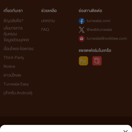
เกี่ยวกับเรา
ช่วยเหลือ
ช่องทางติดต่อ
ธัญวลัยคือ?
บทความ
tunwalai.com
นโยบายการ
FAQ
@webtunwalai
คุ้มครอง
tunwalai@ookbee.com
ข้อมูลส่วนบุคคล
เงื่อนไขและข้อตกลง
แพลตฟอร์มในเครือ
Third-Party
Notice
ดาวน์โหลด
Tunwalai Easy
(สำหรับ Android)
ข้อความที่ท่านได้อ่านจากเว็บไซต์นี้เกิดจากการเขียนโดยสาธารณชนและเผยแพร่โดยอัตโนมัติ ผู้ดูแล