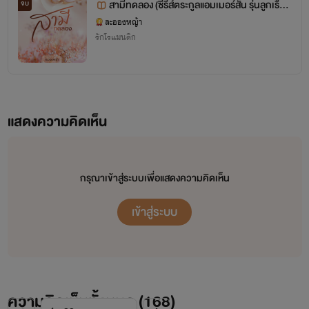
สามีทดลอง (ซีรีส์ตระกูลแอมเมอร์สัน รุ่นลูกเรื่อง
จบ
เมียบนเตียง)
ละอองหญ้า
รักโรแมนติก
แสดงความคิดเห็น
กรุณาเข้าสู่ระบบเพื่อแสดงความคิดเห็น
เข้าสู่ระบบ
ความคิดเห็นทั้งหมด (
168
)