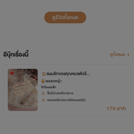
ดูรีวิวทั้งหมด
อีบุ๊กเรื่องนี้
ดูทั้งหมด
แผนรักของคุณหมอตัวร้า
ย (ซีรีส์ เกี่ยวใจ)
ละอองหญ้า
รักโรแมนติก
ซื้ออีบุ๊กปลดล็อกนิยาย
เคยปลดล็อกนิยายได้ส่วนลดอีบุ๊ก
179 บาท