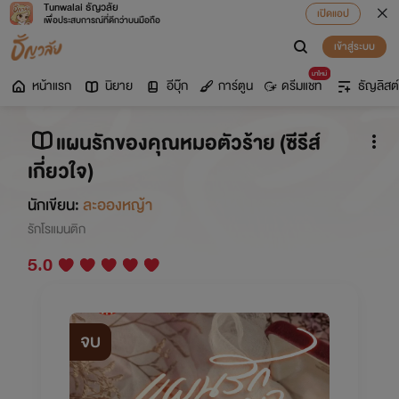
Tunwalai ธัญวลัย
เปิดแอป
เพื่อประสบการณ์ที่ดีกว่าบนมือถือ
เข้าสู่ระบบ
มาใหม่
หน้าแรก
นิยาย
อีบุ๊ก
การ์ตูน
ดรีมแชท
ธัญลิสต์
แผนรักของคุณหมอตัวร้าย (ซีรีส์
เกี่ยวใจ)
นักเขียน:
ละอองหญ้า
รักโรแมนติก
5.0
จบ