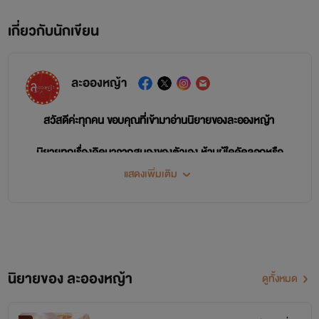
เกี่ยวกับนักเขียน
ละอองหญ้า
สวัสดีค่ะทุกคน ขอบคุณที่เข้ามาอ่านนิยายของละอองหญ้า
นิยายทุกเรื่องคิดมาจากสมองของตัวเอง ห้ามผู้ใดคัดลอกหรือ
ดัดแปลงเนื้อหาเด็ดขาด
แสดงเพิ่มเติม
หวังว่าคุณนักอ่านจะชื่นชอบนิยายที่ละอองหญ้าเขียนนะคะ
ส่วนใหญ่จะเป็นแนวไม่เครียด ดราม่าไม่เยอะ พ่อแม่ลูก Feel good
ใครชอบแนวนี้ก็เข้าไปอ่านกันได้ คอมเม้นติชมกันได้ตลอดค่ะ
นิยายของ ละอองหญ้า
ดูทั้งหมด
เริ่มเป็นนักเขียนนิยายวันที่ 9 กันยายาน 2561