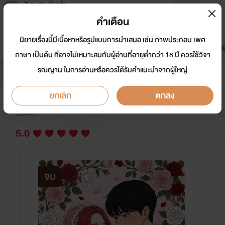
Tunwalai ธัญวลัย
เปิดแอป
เพื่อประสบการณ์ที่ดีกว่าบนมือถือ
คำเตือน
เข้าสู่ระบบ
นิยายเรื่องนี้มีเนื้อหาหรือรูปแบบการนำเสนอ เช่น ภาพประกอบ เพศ
มาใหม่
หน้าแรก
นิยาย
อีบุ๊ก
การ์ตูน
ดรีมแชท
ธัญลิสต์
ภาษา เป็นต้น ที่อาจไม่เหมาะสมกับผู้อ่านที่อายุต่ำกว่า 18 ปี ควรใช้วิจา
รณญาน ในการอ่านหรือควรได้รับคำแนะนำจากผู้ใหญ่
Undercover Love รัก(ไม่)ลับ
ยกเลิก
ตกลง
นักเขียน:
เรนิตะ69
อีโรติก
5.0
จบ