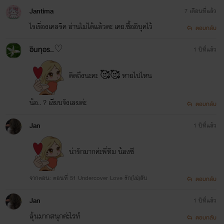
Jantima
7 เดือนที่แล้ว
ไรเรื่องเคลริค อ่านไม่ได้แล้วคะ เคย.ซื้ออิบุคไว้
ตอบกลับ
อินทุอร..♡
1 ปีที่แล้ว
คิดถึงนะคะ 🥰🥰 หายไปไหน
น้อ.. ? เงียบจังเลยค่ะ
ตอบกลับ
Jan
1 ปีที่แล้ว
น่ารักมากค่ะพี่ทิม น้องซี
จากตอน: ตอนที่ 51 Undercover Love รัก(ไม่)ลับ
ตอบกลับ
Jan
1 ปีที่แล้ว
ลุ้นมากสนุกค่ะไรท์
ตอบกลับ