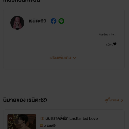
เรนิตะ69
ด้วยรักจากใจ...
เรนิตะ.🖤
แสดงเพิ่มเติม
นิยายของ เรนิตะ69
ดูทั้งหมด
มนตราคลั่งรัก|Enchanted Love
จบ
เรนิตะ69