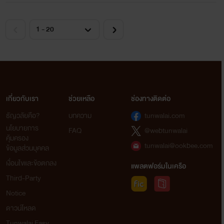
เกี่ยวกับเรา
ช่วยเหลือ
ช่องทางติดต่อ
ธัญวลัยคือ?
บทความ
tunwalai.com
นโยบายการ
FAQ
@webtunwalai
คุ้มครอง
tunwalai@ookbee.com
ข้อมูลส่วนบุคคล
เงื่อนไขและข้อตกลง
แพลตฟอร์มในเครือ
Third-Party
Notice
ดาวน์โหลด
Tunwalai Easy