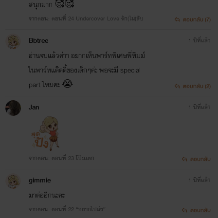
สนุกมาก 🥰🥰
จากตอน: ตอนที่ 24 Undercover Love รัก(ไม่)ลับ
ตอบกลับ (7)
Bbtree
1 ปีที่แล้ว
อ่านจบแล้วค่าา อยากเห็นพาร์ทพิเศษพี่ทิมม์
ในพาร์ทแด๊ดดี้ของเด็กๆค่ะ พอจะมี special
part ไหมคะ 😭
ตอบกลับ (2)
Jan
1 ปีที่แล้ว
จากตอน: ตอนที่ 23 โป๊ะเเตก
ตอบกลับ
gimmie
1 ปีที่แล้ว
มาต่ออีกนะคะ
จากตอน: ตอนที่ 22 “อยากไปส่ง”
ตอบกลับ