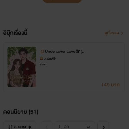
อีบุ๊กเรื่องนี้
ดูทั้งหมด
Undercover Love รัก(ไม่)
ลับ
เรนิตะ69
อีโรติก
149 บาท
ตอนนิยาย (
51
)
ตอนแรกสุด