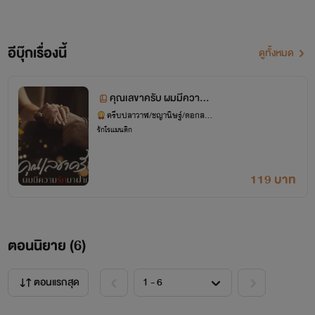
เธอ....คือเลขาคนใหม่
แม้วันเวลาจะล่วงเลยผ่านมาเป็นเดือนรามสามารถจำหญิงสาวได้
อีบุ๊กเรื่องนี้
ดูทั้งหมด
ทันทีที่พบหน้า ทว่าไอรดาไม่สามารถจำเขาได้แม้จะลืมไม่ลง เพื่อ
รักษาหน้าที่การงานให้มั่นคงและชื่อเสียงใหม่ของตัวเองไม่ให้
คุณเลขาครับ ผมมีความรั
กมาฝาก
ครีบปลาวาฬ/ชญานิษฐ์/ดอกสร้
เสื่อมเสียอีกเป็นครั้งที่สอง เธอจำต้องตัดเรื่องส่วนตัวแล้วแสร้งทำ
อย
รักโรแมนติก
เหมือนว่าเราเป็นคนแปลกหน้าที่เพิ่งเคยพบหน้ากันครั้งแรก โดย
หารู้ไม่ว่าการกระทำที่จะปกป้องตัวเองนั้นได้ปลุกสัญชาตญาณ
119 บาท
สัตว์ป่าในตัวเขาให้ลุกขึ้นมาไล่ล่าเธอมา ‘กักขัง’ ไว้ในกรงทองฝัง
เพชรของเขา
ตอนนิยาย (
6
)
ตอนแรกสุด