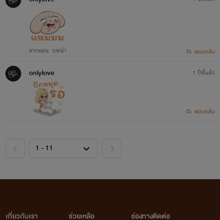
ให้คุณมอง...
Get it now
เพียงหนึ่งปรารถนา
จากตอน: บทนำ
ตอบกลับ
ครีบปลาวาฬ
www.mebmarket.com
onlylove
1 ปีที่แล้ว
แรกพบสบตา 'วศิน' รู้สึกว่าผู้หญิงคนนี้ช่างน่า
สงสาร เธอต้องการใครสักคนที่เคียงข้างเธอ ม
ความสุขให้แก่เธอ รักเธอด้วยความจริงใจ และ
ตอบกลับ
เขาเพียงแค่...
Get it now
อ้อนรักพ่อทูนหัว
ครีบปลาวาฬ
www.mebmarket.com
ความรักของเธอจะไม่ใช่ความรักซ่อนแอบอีกต
ไป เตรียมใจให้พร้อมกับสกิลการอ่อยขั้นสุดเอา
ไว้ให้ดีเถอะ "ปาป๊าต้องเป็นของอันดา!"
เกี่ยวกับเรา
ช่วยเหลือ
ช่องทางติดต่อ
+++++++++++ เรื่...