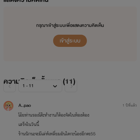
ครีบปลาวาฬ
www.mebmarket.com
เพียงหนึ่งราตรีก็เปลี่ยนชีวิต ‘พริ้มเพรา’ ไปตล
กาล เมื่อชายหนุ่มที่เธอ One night stand ด้วย
กรุณาเข้าสู่ระบบเพื่อแสดงความคิดเห็น
คืนนั้นกลายเป็นเจ้านายของเธอในวันนี้ มิห...
เข้าสู่ระบบ
Get it now
มรสุมรัก
ครีบปลาวาฬ
www.mebmarket.com
ความคิดเห็นทั้งหมด (
....เธออยากให้การแต่งงานเป็น 'ทางเลือก' ไม่ใช
11
)
'หน้าที่' ดังนั้นจึงตัดสินใจหนีการคลุมถุงชนเพื่อ
ตามหาทางเลือกของตัวเอง จนกระทั่งได้...
A..pao
Get it now
1 ปีที่แล้ว
โอ้ยท่านรองโต๊ะทำงานก็ต้องจัดในห้องต้อง
รีเทิร์นรักนายแบดบอย
เสร็จในวันนี้
ครีบปลาวาฬ
ร้านนักนะจะมีเล่ห์เหลี่ยมอันใดกะน้องอีกคะ55
www.mebmarket.com