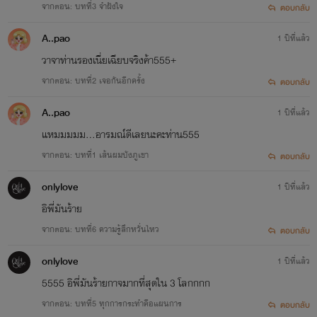
เธอจะทำยังไงเมื่อแฟนเก่าที่เลิกกันไปนานจู่ๆ ก
จากตอน: บทที่3 จำฝังใจ
ตอบกลับ
มาปรากฏตัวต่อหน้าแล้วพูดกับเธอว่า "เลิกยุ่งกั
เพื่อนฉันซะ!"
A..pao
1 ปีที่แล้ว
วาจาท่านรองเนี่ยเฉียบจริงค้า555+
Get it now
จากตอน: บทที่2 เจอกันอีกครั้ง
ตอบกลับ
แด๊ดดี้กระแทกรัก
A..pao
1 ปีที่แล้ว
ครีบปลาวาฬ
www.mebmarket.com
แหมมมมม...อารมณ์ดีเลยนะคะท่าน555
....หากเป็นสิทธิ์ของฉันที่จะได้ลิ้มรสรักพ่อเพื่อ
จากตอน: บทที่1 เส้นผมบังภูเขา
ตอบกลับ
พวกชะนีทั้งหลายจงอย่าได้หวัง ว่าฉันจะปล่อย
เขาให้หลุดมือไปตกถึงท้องใคร ***************
onlylove
&ld...
1 ปีที่แล้ว
อิพี่มันร้าย
Get it now
จากตอน: บทที่6 ความรู้สึกหวั่นไหว
ตอบกลับ
รักนะคะคุณเลขา
onlylove
1 ปีที่แล้ว
ครีบปลาวาฬ
www.mebmarket.com
5555 อิพี่มันร้ายกาจมากที่สุดใน 3 โลกกกก
เธอ...รักสนุกแต่ไม่ผูกพัน จนกระทั่งได้มาพบค
จากตอน: บทที่5 ทุกการกระทำคือแผนการ
ตอบกลับ
เลขาคนใหม่ เกิดแรงปรารถนาอยากได้อยาก