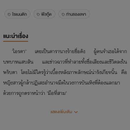
โรแมนติก
ฟีลกู๊ด
ท่านรองเลขา
แนะนำเรื่อง
‘ไอรดา’ เคยเป็นดารานางร้ายชื่อดัง ผู้คนจำเธอได้จาก
บทบาทแสบสัน และข่าวฉาวที่ทำลายทั้งชื่อเสียงและชีวิตลงใน
พริบตา โดยไม่มีใครรู้ว่าเบื้องหลังภาพลักษณ์น่ารังเกียจนั้น คือ
หญิงสาวผู้กล้าปฏิเสธอำนาจมืดในวงการบันเทิงที่ต้องแลกมา
ด้วยการถูกตราหน้าว่า ‘มือที่สาม’
หนึ่งปีผ่านไป ในคืนหนึ่งที่รู้สึกอ่อนล้าและอยากลืมโลก ไอ
แสดงเพิ่มเติม
รดาได้พบกับชายแปลกหน้าที่ไม่ถามหาอดีต ไม่คาดหวังอนาคต
ไม่รู้แม้กระทั่งชื่อกันและกัน แค่ต่างคนต่างต้องการความสัมพันธ์