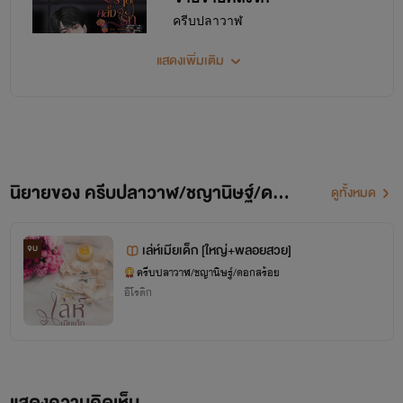
ครีบปลาวาฬ
www.mebmarket.com
แสดงเพิ่มเติม
....คิดว่าจะได้เริ่มต้นใหม่กับผู้ชายที่แสนดี แต่
กลับเป็นจอมวายร้ายที่ทั้งหล่อและอันตรายมา
************ ฉันไม่เคยได้รับแม้แต่เศษเสี้ยวควา
สนใจ...
Get it now
นิยายของ ครีบปลาวาฬ/ชญานิษฐ์/ดอกสร้อย
ดูทั้งหมด
ชีวิตได้ดีเพราะป๋าดัน
ครีบปลาวาฬ
www.mebmarket.com
เล่ห์เมียเด็ก [ใหญ่+พลอยสวย]
จบ
-เห็นแล้วเอ็นดู ป๋าเลยอยากซื้อตัวหนูมาผลักดัน
ครีบปลาวาฬ/ชญานิษฐ์/ดอกสร้อย
เขาเหมือน HR ที่ซักไซ้ประวัติส่วนตัวก่อนรับ
อีโรติก
พนักงานเข้าทำงานอย่างไรอย่างนั้น ทว่าเธอกล
ไม่รู้สึกรำคาญห...
Get it now
กามเทพบัญชารัก
แสดงความคิดเห็น