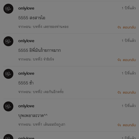
ครองจนคลุ้มคลั่ง จึงให้คำปฏิญาณไปว่า “ฉันจ
onlylove
1 ปีที่แล้ว
ทำให้คุณเป็นของ...
5555 สงสารไอ
Get it now
จากตอน: บทที่4 เลขาของท่านรอง
ตอบกลับ
เพลิงกาม
onlylove
1 ปีที่แล้ว
ครีบปลาวาฬ
5555 อิพี่มันร้ายกาจมาก
www.mebmarket.com
ใครจะไปรู้ว่าผู้ชายที่เธอนอนด้วยเมื่อคืน
จากตอน: บทที่3 จำฝังใจ
ตอบกลับ
คือ...ลูกชายเพื่อนสนิท!! ++++++++++++ ช่อ
เอื้องตกใจมาก มือหนาปิดปากเธอเอาไว้ พอเข
onlylove
1 ปีที่แล้ว
ดันร่างเธอชิดติดผนัง ...
5555 ขำ
Get it now
จากตอน: บทที่2 เจอกันอีกครั้ง
ตอบกลับ
สาวน้อยนางบำเรอ
onlylove
1 ปีที่แล้ว
ครีบปลาวาฬ
บุพเพอาละวาด^^
www.mebmarket.com
ในฐานะนางบำเรอผู้น่าสงสาร เขาใจดีให้เธอข
จากตอน: บทที่1 เส้นผมบังภูเขา
ตอบกลับ
อะไรก็ได้สามอย่าง เธอจึงขอ.... “1.หนูขอข้าว
ครบ 3 มื้อ 2. หนูขอที่ซุกหัวนอนที่สบาย 3.หนู
onlylove
1 ปีที่แล้ว