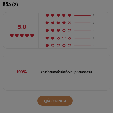
รีวิว (2)
เร่าร้อนชั่วคราวเพียงหนึ่งคืนสั้นๆ แค่คืนเดียวที่เร่าร้อนแล้วเธอก็
2
‘หายไป’ จากชีวิตเขาเหมือนเงาโดยไม่มีแม้แต่คำบอกลา
0
5.0
สำหรับไอรดา one night stand คือเรื่องที่ควรถูกลืมเมื่อฟ้า
0
เปลี่ยนสี
0
0
แต่สำหรับ ‘ราม ภูวินทร์’ กลับกลายเป็นจุดเริ่มต้นของการ
ตามหาใครบางคนที่จดจำได้ทุกสัมผัส เสียงครางไพเราะ ท่าทางไร้
เดียงสา และความงดงามเย้ายวนที่ลืมไม่ลงแม้ในยามหลับฝัน
100%
ของรีวิวบอกว่า
เนื้อเรื่องสนุกชวนติดตาม
ตลอดจนลืมตาตื่น
กระทั่งโชคชะตาพาให้เธอและเขากลับมาเจอกันอีกครั้ง
ดูรีวิวทั้งหมด
เขา....คือเจ้านาย