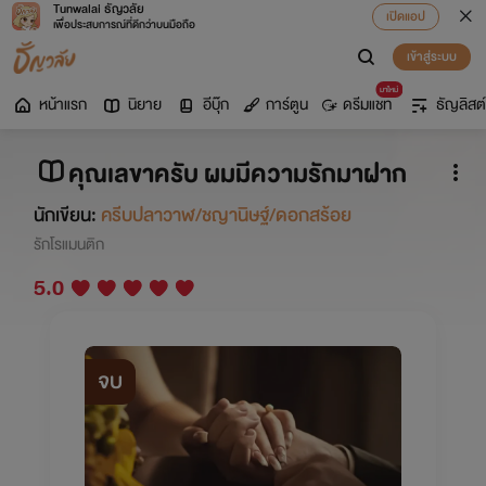
Tunwalai ธัญวลัย
เปิดแอป
เพื่อประสบการณ์ที่ดีกว่าบนมือถือ
เข้าสู่ระบบ
มาใหม่
หน้าแรก
นิยาย
อีบุ๊ก
การ์ตูน
ดรีมแชท
ธัญลิสต์
คุณเลขาครับ ผมมีความรักมาฝาก
นักเขียน:
ครีบปลาวาฬ/ชญานิษฐ์/ดอกสร้อย
รักโรแมนติก
5.0
จบ