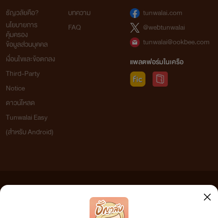
ธัญวลัยคือ?
บทความ
tunwalai.com
Get it now
นโยบายการ
FAQ
@webtunwalai
คุ้มครอง
หวานใจจอมมาร
tunwalai@ookbee.com
ข้อมูลส่วนบุคคล
ครีบปลาวาฬ
เงื่อนไขและข้อตกลง
แพลตฟอร์มในเครือ
www.mebmarket.com
Third-Party
สามีสุดโหด กับ ภรรยาสุดเฉิ่ม เขาและเธอจะรั
กันได้หรือไม่? ติดตามได้ใน....หวานใจจอมม
Notice
ดาวน์โหลด
Get it now
Tunwalai Easy
(สำหรับ Android)
อำพรางรัก
ครีบปลาวาฬ
www.mebmarket.com
เธออำพรางรักเอาไว้ไม่ให้เขาได้รู้ เพื่อรักษา
ความสัมพันธ์ของเพื่อนสนิท(คิดไม่ซื่อ)ให้คงอยู
ยินดีพร้อมรับทุกความเจ็บปวด เพื่อความสุขขอ
ข้อความที่ท่านได้อ่านจากเว็บไซต์นี้เกิดจากการเขียนโดยสาธารณชนและเผยแพร่โดยอัตโนมัติ ผู้ดูแล
คนที่เธอรักสุดหัวใจ “เธอนี่แม่พระในคราบนาง
เว็บไซต์แห่งนี้ไม่ได้เห็นด้วยและไม่ขอรับผิดชอบต่อข้อความใดๆ ทั้งสิ้น ดังนั้นผู้อ่านทุกท่านโปรดใช้
มารร้ายชัดๆ” “ฉันใจดีเฉพาะกับคนที่มีความ
วิจารณญาณในการกลั่นกรองด้วยตนเอง และหากท่านพบข้อความใดๆ ที่ขัดต่อกฎหมายและศีลธรรม