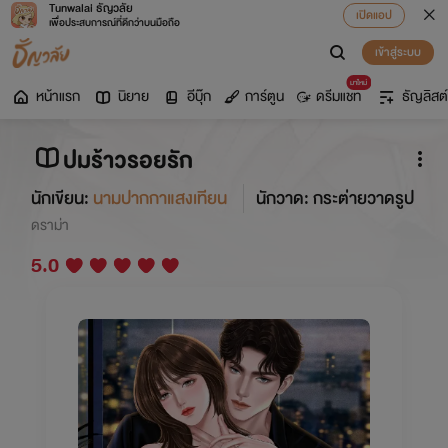
Tunwalai ธัญวลัย
เปิดแอป
เพื่อประสบการณ์ที่ดีกว่าบนมือถือ
เข้าสู่ระบบ
มาใหม่
หน้าแรก
นิยาย
อีบุ๊ก
การ์ตูน
ดรีมแชท
ธัญลิสต์
ปมร้าวรอยรัก
นักเขียน:
นามปากกาแสงเทียน
นักวาด: กระต่ายวาดรูป
ดราม่า
5.0