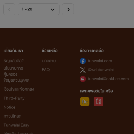
เกี่ยวกับเรา
ช่วยเหลือ
ช่องทางติดต่อ
ธัญวลัยคือ?
บทความ
tunwalai.com
นโยบายการ
FAQ
@webtunwalai
คุ้มครอง
tunwalai@ookbee.com
ข้อมูลส่วนบุคคล
เงื่อนไขและข้อตกลง
แพลตฟอร์มในเครือ
Third-Party
Notice
ดาวน์โหลด
Tunwalai Easy