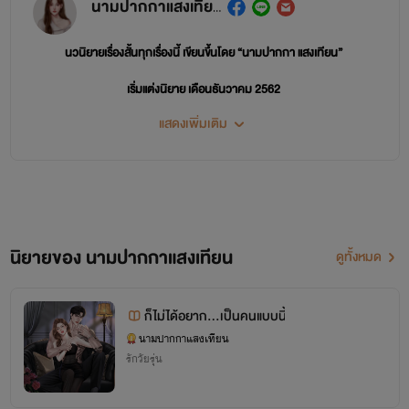
นามปากกาแสงเทียน
นวนิยายเรื่องสั้นทุกเรื่องนี้ เขียนขึ้นโดย “นามปากกา แสงเทียน”
เริ่มแต่งนิยาย เดือนธันวาคม 2562
แสดงเพิ่มเติม
ยินดีต้อนรับทุกท่านเข้าสู่คลังนิยายนามปากกาแสงเทียน
"หากคุณอยากรักคุณจะได้รัก
นิยายของ นามปากกาแสงเทียน
ดูทั้งหมด
หากคุณอยากร้องคุณจะได้ร้อง"
ก็ไม่ได้อยาก...เป็นคนแบบนี้
ขอบคุณที่สนับสนุนด้วยดีเสมอมา ถนัดแนวดราม่า สุขนิยมค่ะ
นามปากกาแสงเทียน
ห้ามคัดลอก-ดัดแปลง
รักวัยรุ่น