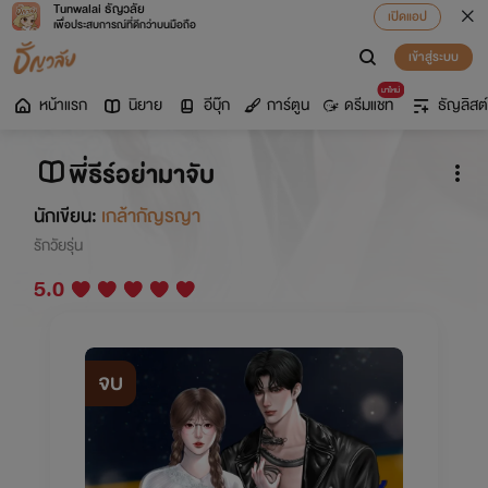
Tunwalai ธัญวลัย
เปิดแอป
เพื่อประสบการณ์ที่ดีกว่าบนมือถือ
เข้าสู่ระบบ
มาใหม่
หน้าแรก
นิยาย
อีบุ๊ก
การ์ตูน
ดรีมแชท
ธัญลิสต์
พี่ธีร์อย่ามาจับ
นักเขียน:
เกล้ากัญรญา
รักวัยรุ่น
5.0
จบ