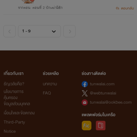
จากตอน: ตอนที่ 2 บักเฒ่ามีฮัก
ตอบกลับ
เกี่ยวกับเรา
ช่วยเหลือ
ช่องทางติดต่อ
ธัญวลัยคือ?
บทความ
tunwalai.com
นโยบายการ
FAQ
@webtunwalai
คุ้มครอง
tunwalai@ookbee.com
ข้อมูลส่วนบุคคล
เงื่อนไขและข้อตกลง
แพลตฟอร์มในเครือ
Third-Party
Notice