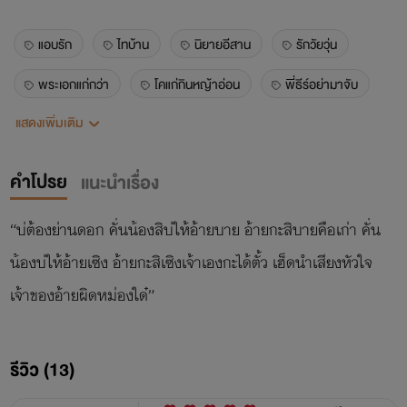
แอบรัก
ไทบ้าน
นิยายอีสาน
รักวัยวุ่น
พระเอกแก่กว่า
โคแก่กินหญ้าอ่อน
พี่ธีร์อย่ามาจับ
แสดงเพิ่มเติม
โรแมนติก
คำโปรย
แนะนำเรื่อง
“บ่ต้องย่านดอก คั่นน้องสิบ่ให้อ้ายบาย อ้ายกะสิบายคือเก่า คั่น
น้องบ่ให้อ้ายเซิง อ้ายกะสิเซิงเจ้าเองกะได้ตั้ว เฮ็ดนำเสียงหัวใจ
เจ้าของอ้ายผิดหม่องใด๋”
รีวิว (13)