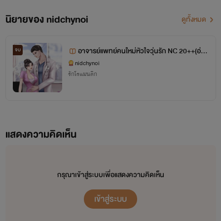
นิยายของ nidchynoi
ดูทั้งหมด
อาจารย์แพทย์คนใหม่หัวใจวุ่นรัก NC 20++(อ่าน
จบ
ฟรีจนจบ)
nidchynoi
รักโรแมนติก
แสดงความคิดเห็น
กรุณาเข้าสู่ระบบเพื่อแสดงความคิดเห็น
เข้าสู่ระบบ