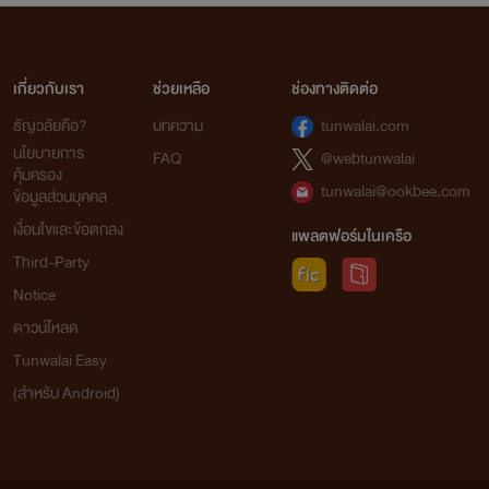
เกี่ยวกับเรา
ช่วยเหลือ
ช่องทางติดต่อ
ธัญวลัยคือ?
บทความ
tunwalai.com
นโยบายการ
FAQ
@webtunwalai
คุ้มครอง
tunwalai@ookbee.com
ข้อมูลส่วนบุคคล
เงื่อนไขและข้อตกลง
แพลตฟอร์มในเครือ
Third-Party
Notice
ดาวน์โหลด
Tunwalai Easy
(สำหรับ Android)