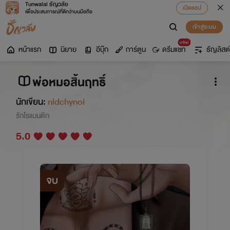
Tunwalai ธัญวลัย
เปิดแอป
เพื่อประสบการณ์ที่ดีกว่าบนมือถือ
เข้าสู่ระบบ
มาใหม่
หน้าแรก
นิยาย
อีบุ๊ก
การ์ตูน
ดรีมแชท
ธัญลิสต์
พ่อหมอสิ้นฤทธิ์
นักเขียน:
nidchynoi
รักโรแมนติก
5.0
จบ