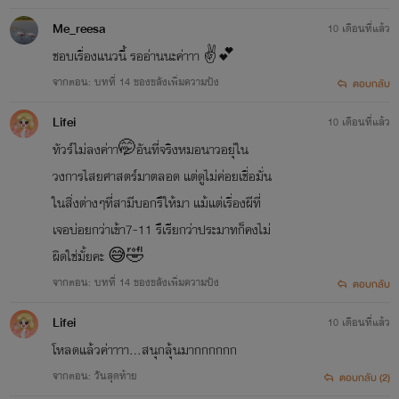
Me_reesa
10 เดือนที่แล้ว
ชอบเรื่องแนวนี้ รออ่านนะค่าาา ✌️💕
จากตอน: บทที่ 14 ของขลังเพิ่มความปัง
ตอบกลับ
Lifei
10 เดือนที่แล้ว
ทัวร์ไม่ลงค่าา🤭อันที่จริงหมอนาวอยุ่ใน
วงการไสยศาสตร์มาตลอด แต่ดูไม่ค่อยเชื่อมั่น
ในสิ่งต่างๆที่สามีบอกรึให้มา แม้แต่เรื่องผีที่
เจอบ่อยกว่าเข้า7-11 รึเรียกว่าประมาทก็คงไม่
ผิดใช่มั้ยคะ 😅🤣
จากตอน: บทที่ 14 ของขลังเพิ่มความปัง
ตอบกลับ
Lifei
10 เดือนที่แล้ว
โหลดแล้วค่าาาา…สนุกลุ้นมากกกกกก
จากตอน: วัันสุดท้าย
ตอบกลับ (2)