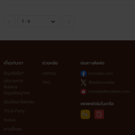
เกี่ยวกับเรา
ช่วยเหลือ
ช่องทางติดต่อ
ธัญวลัยคือ?
บทความ
tunwalai.com
นโยบายการ
FAQ
@webtunwalai
คุ้มครอง
tunwalai@ookbee.com
ข้อมูลส่วนบุคคล
เงื่อนไขและข้อตกลง
แพลตฟอร์มในเครือ
Third-Party
Notice
ดาวน์โหลด