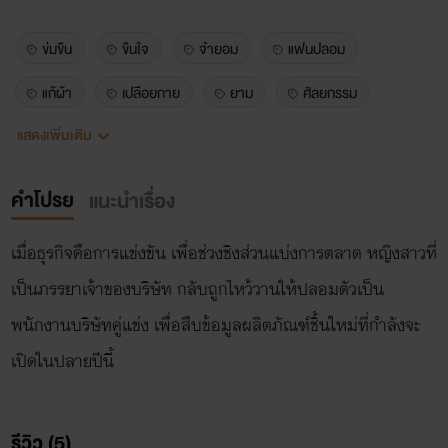
ข่มขืน
ขืนใจ
จำยอม
แฟนปลอม
แก้ผ้า
เปลือยกาย
ยาม
ศัลยกรรม
แสดงเพิ่มเติม
สาวสวย
ลูกน้อง
เมียเจ้านาย
เสียที
สัมภาษณ์งาน
ลวนลาม
เล้าโลม
ล่อนจ้อน
คำโปรย
แนะนำเรื่อง
แตกใน
รุมโทรม
เอาสด
NTR
เมื่อธุรกิจคือการแข่งขัน เพื่อช่วงชิงส่วนแบ่งการตลาด หญิงสาวที่
นางบำเรอ
แบล็คเมล์
ถูกบังคับ
ทาสกาม
เป็นภรรยาเจ้าของบริษัท กลับถูกไหว้วานให้ปลอมตัวเป็น
รุ่นพี่
เพื่อนนักเรียน
ห้องเรียน
ดูดนม
พนักงานบริษัทคู่แข่ง เพื่อสืบข้อมูลผลิตภัณฑ์ชิ้นใหม่ที่กำลังจะ
เลียหอย
มอมเหล้า
โดนรุม
เจ้านายสาว
เปิดในปลายปีนี้
สวมบทบาท
เปลืองตัว
งานวิจัย
คู่แข่ง
รีวิว (5)
ลูกน้องชาย
ยอมจำนน
blackmailed