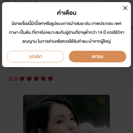
Tunwalai ธัญวลัย
เปิดแอป
เพื่อประสบการณ์ที่ดีกว่าบนมือถือ
คำเตือน
เข้าสู่ระบบ
นิยายเรื่องนี้มีเนื้อหาหรือรูปแบบการนำเสนอ เช่น ภาพประกอบ เพศ
มาใหม่
หน้าแรก
นิยาย
อีบุ๊ก
การ์ตูน
ดรีมแชท
ธัญลิสต์
ภาษา เป็นต้น ที่อาจไม่เหมาะสมกับผู้อ่านที่อายุต่ำกว่า 18 ปี ควรใช้วิจา
รณญาน ในการอ่านหรือควรได้รับคำแนะนำจากผู้ใหญ่
สืบลับปลอมตัว ภารกิจเปลืองตัว
ยกเลิก
ตกลง
นักเขียน:
เพียวดล
อีโรติก
5.0