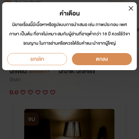
Tunwalai ธัญวลัย
เปิดแอป
เพื่อประสบการณ์ที่ดีกว่าบนมือถือ
คำเตือน
เข้าสู่ระบบ
นิยายเรื่องนี้มีเนื้อหาหรือรูปแบบการนำเสนอ เช่น ภาพประกอบ เพศ
มาใหม่
หน้าแรก
นิยาย
อีบุ๊ก
การ์ตูน
ดรีมแชท
ธัญลิสต์
ภาษา เป็นต้น ที่อาจไม่เหมาะสมกับผู้อ่านที่อายุต่ำกว่า 18 ปี ควรใช้วิจา
รณญาน ในการอ่านหรือควรได้รับคำแนะนำจากผู้ใหญ่
never....never forget ไม่เคย...ไม่
เคยลืม
ยกเลิก
ตกลง
นักเขียน:
wadee77
นักวาด: ปกสำเร็จ
อีโรติก
0.0
จบ