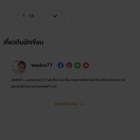
เกี่ยวกับนักเขียน
wadee77
สวัสดีคร้า...wadee เองคร้า ถ้าคุณรี๊ดผ่านมาเห็นวานแสะกดติดตามนักเขียนตัวน้อยด้วยนะคะ ขอ
ตอนรับสู่โลกนินายของwadee77 นะคะ
แสดงเพิ่มเติม