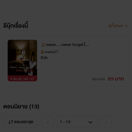
อีบุ๊กเรื่องนี้
ดูทั้งหมด
never....never forget ไม่เ
คย...ไม่เคยลืม
wadee77
อีโรติก
29 บาท
59 บาท
4 วัน 22 : 40 : 36
ตอนนิยาย (
13
)
ตอนแรกสุด