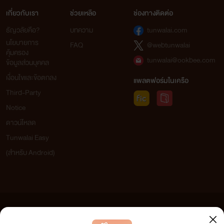
เกี่ยวกับเรา
ช่วยเหลือ
ช่องทางติดต่อ
ธัญวลัยคือ?
บทความ
tunwalai.com
นโยบายการ
FAQ
@webtunwalai
คุ้มครอง
tunwalai@ookbee.com
ข้อมูลส่วนบุคคล
เงื่อนไขและข้อตกลง
แพลตฟอร์มในเครือ
Third-Party
Notice
ดาวน์โหลด
Tunwalai Easy
(สำหรับ Android)
ข้อความที่ท่านได้อ่านจากเว็บไซต์นี้เกิดจากการเขียนโดยสาธารณชนและเผยแพร่โดยอัตโนมัติ ผู้ดูแล