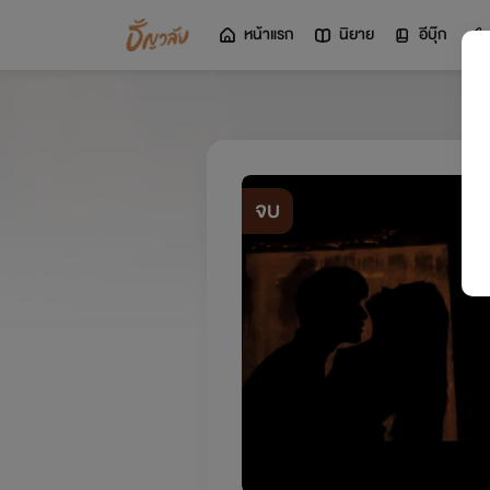
หน้าแรก
นิยาย
อีบุ๊ก
จบ