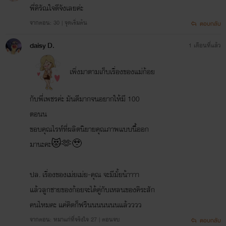
พี่คิรัณใจดีจังเลยค่ะ
จากตอน: 30 | จุดเริ่มต้น
ตอบกลับ
daisy D.
1 เดือนที่แล้ว
เพิ่งมาตามเก็บเรื่องของแม่ก้อย
กับพี่เพชรค่ะ มันดีมากจนอยากให้มี 100
ตอนน
ขอบคุณไรท์ที่ผลิตนิยายคุณภาพแบบนี้ิออก
มานะคะ😻🫶🥹
ปล. เรื่องของเม่ยเม่ย-คุณ จะมีมั้ยน้าาาา
แล้วลูกชายของก้อยจะได้คู่กับเหลนของคิระสัก
คนไหมคะ แค่คิดก็ฟรินนนนนนนแล้วววว
จากตอน: หมาแก่ที่จริงใจ 27 | ตอนจบ
ตอบกลับ