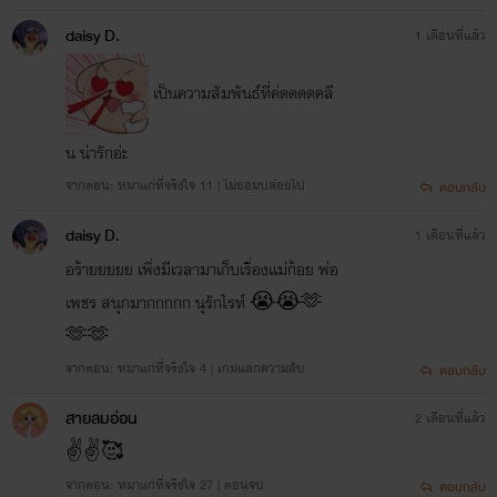
daisy D.
1 เดือนที่แล้ว
เป็นความสัมพันธ์ที่ค่ดดดดคลี
น น่ารักอ่ะ
จากตอน: หมาแก่ที่จริงใจ 11 | ไม่ยอมปล่อยไป
ตอบกลับ
daisy D.
1 เดือนที่แล้ว
อร้ายยยยย เพิ่งมีเวลามาเก็บเรื่องแม่ก้อย พ่อ
เพชร สนุกมากกกกก นุรักไรท์ 😭😭🫶
🫶🫶
จากตอน: หมาแก่ที่จริงใจ 4 | เกมแลกความลับ
ตอบกลับ
สายลมอ่อน
2 เดือนที่แล้ว
✌️✌️🥰
จากตอน: หมาแก่ที่จริงใจ 27 | ตอนจบ
ตอบกลับ