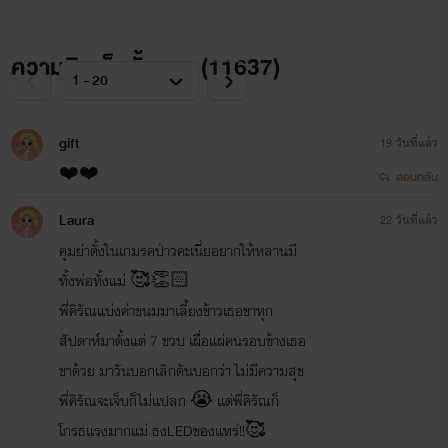
ความคิดเห็นทั้งหมด (
11637
)
gift
19 วันที่แล้ว
❤️❤️
ตอบกลับ
Laura
22 วันที่แล้ว
คุมย่าตั้งในเกมรคป่าวคะเนี่ยอยากให้หลานมี
ทั้งพ่อทั้งแม่ 🥰👏🏻
พี่คิรัณแบ่งค่าขนมมาเลี้ยงข้าวเธอขาทุก
สัปดาห์มาตั้งแต่ 7 ขวบ เผื่อแผ่คนรอบข้างเธอ
ขาด้วย มาวันบอกเลิกดันบอกว่า ไม่มีความสุข
พี่คิรัณจะเจ็บก็ไม่แปลก 😭 แต่พี่คิรัณก็
โกรธแรงมากแม่ ธงLEDของแทร่!!🥰