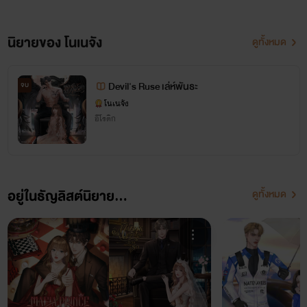
©ห้ามคัดลอก หรือดัดแปลง
นิยายของ โนเนจัง
ดูทั้งหมด
ลิขสิทธิ์เป็นของผู้สร้างสรรค์แต่เพียงผู้เดียว และเป็นของบริษัท โนเนจัง จำกัด
การเผยแพร่ ทำซ้ำ ดัดแปลงที่ไม่ได้รับอนุญาตแม้แต่บรรทัดเดียว
ผิดตามพ.ร.บ ลิขสิทธิ์ 2537
Devil's Ruse เล่ห์พันธะ
จบ
มาตรา15 27 31
โนเนจัง
มีโทษปรับตั้งแต่ 100,000 - 800,000 บาท หรือ
ทั้งจำทั้งปรับ
อีโรติก
สแกนโหลดแผนผังตัวละคร
(อัปเดต 15/11/67)
อยู่ในธัญลิสต์นิยาย...
ดูทั้งหมด