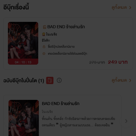
อีบุ๊กเรื่องนี้
ดูทั้งหมด
BAD END ร้ายล่ามรัก
โนเนจัง
อีโรติก
ซื้ออีบุ๊กปลดล็อกนิยาย
เคยปลดล็อกนิยายได้ส่วนลดอีบุ๊ก
249 บาท
279 บาท
04 : 10 : 13
ฉบับอีบุ๊กในปิ่นโต (1)
ดูทั้งหมด
BAD END ร้ายล่ามรัก
โนเนจัง
ทั้งแค้น ทั้งคลั่ง กักขังอิสรภาพด้วยการครอบครองเพีย
งคนเดียว ❝ ผู้หญิงสารเลวแบบเธอ... ต้องเจอฉัน ❞