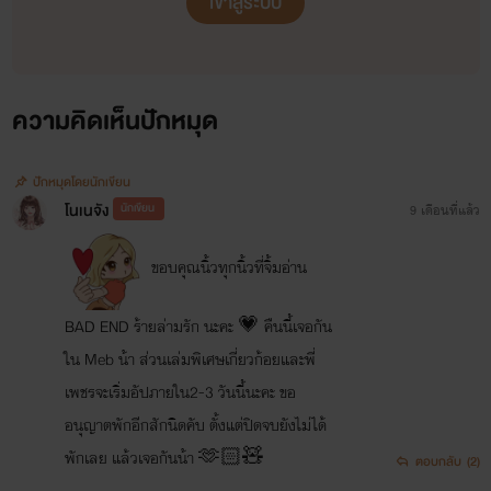
เข้าสู่ระบบ
_____________
ความคิดเห็นปักหมุด
ปักหมุดโดยนักเขียน
ช่องทางการติดต่อ
โนเนจัง
นักเขียน
9 เดือนที่แล้ว
ขอบคุณนิ้วทุกนิ้วที่จิ้มอ่าน
BAD END ร้ายล่ามรัก นะคะ 💗 คืนนี้เจอกัน
ใน Meb น้า ส่วนเล่มพิเศษเกี่ยวก้อยและพี่
เพชรจะเริ่มอัปภายใน2-3 วันนี้นะคะ ขอ
อนุญาตพักอีกสักนิดคับ ตั้งแต่ปิดจบยังไม่ได้
พักเลย แล้วเจอกันน้า 🫶🏻🧸
ตอบกลับ
(2)