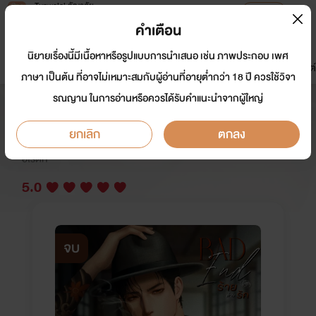
Tunwalai ธัญวลัย
เปิดแอป
เพื่อประสบการณ์ที่ดีกว่าบนมือถือ
คำเตือน
เข้าสู่ระบบ
นิยายเรื่องนี้มีเนื้อหาหรือรูปแบบการนำเสนอ เช่น ภาพประกอบ เพศ
มาใหม่
หน้าแรก
นิยาย
อีบุ๊ก
การ์ตูน
ดรีมแชท
ธัญลิสต์
ภาษา เป็นต้น ที่อาจไม่เหมาะสมกับผู้อ่านที่อายุต่ำกว่า 18 ปี ควรใช้วิจา
รณญาน ในการอ่านหรือควรได้รับคำแนะนำจากผู้ใหญ่
BAD END ร้ายล่ามรัก
ยกเลิก
ตกลง
นักเขียน:
โนเนจัง
อีโรติก
5.0
จบ