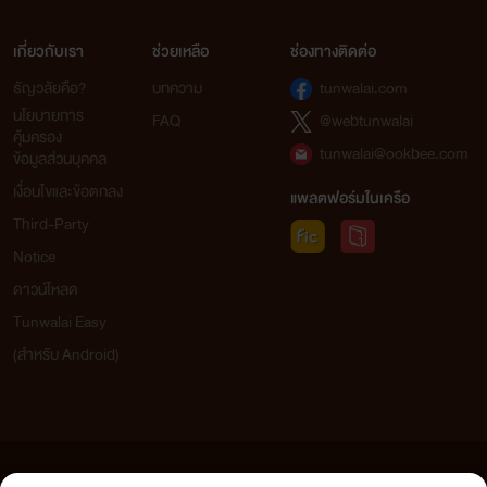
เกี่ยวกับเรา
ช่วยเหลือ
ช่องทางติดต่อ
ธัญวลัยคือ?
บทความ
tunwalai.com
นโยบายการ
FAQ
@webtunwalai
คุ้มครอง
tunwalai@ookbee.com
ข้อมูลส่วนบุคคล
เงื่อนไขและข้อตกลง
แพลตฟอร์มในเครือ
Third-Party
Notice
ดาวน์โหลด
Tunwalai Easy
(สำหรับ Android)