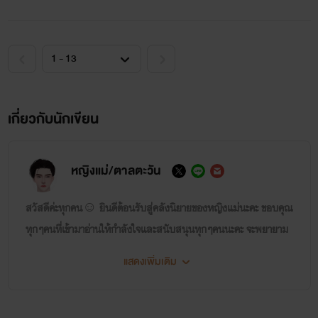
เกี่ยวกับนักเขียน
หญิงแม่/ตาลตะวัน
สวัสดีค่ะทุกคน☺️ ยินดีต้อนรับสู่คลังนิยายของหญิงแม่นะคะ ขอบคุณ
ทุกๆคนที่เข้ามาอ่านให้กำลังใจและสนับสนุนทุกๆคนนะคะ จะพยายาม
เรียนรู้สิ่งใหม่ๆแล้วก็จะพัฒนาออกมาเป็นผลงานใหม่ๆให้ได้ชื่นชมกัน
แสดงเพิ่มเติม
ผิดพลาดประการใดขออภัยทุกคนไว้ล่วงหน้าด้วยนะคะ ติดต่อพูดคุย
ได้ที่