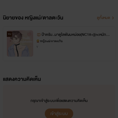
ไลน์ ID:Panudda2468felm77
นิยายของ หญิงแม่/ตาลตะวัน
ดูทั้งหมด
ป๊าครับ..มาดูไลฟ์ผมหน่อย(NC18+)[ncหนักหน่
จบ
วง]
หญิงแม่/ตาลตะวัน
Y
แสดงความคิดเห็น
กรุณาเข้าสู่ระบบเพื่อแสดงความคิดเห็น
เข้าสู่ระบบ