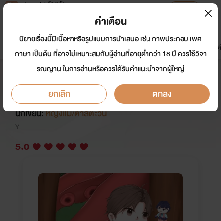
Tunwalai ธัญวลัย
เปิดแอป
เพื่อประสบการณ์ที่ดีกว่าบนมือถือ
คำเตือน
เข้าสู่ระบบ
นิยายเรื่องนี้มีเนื้อหาหรือรูปแบบการนำเสนอ เช่น ภาพประกอบ เพศ
มาใหม่
หน้าแรก
นิยาย
อีบุ๊ก
การ์ตูน
ดรีมแชท
ธัญลิสต์
ภาษา เป็นต้น ที่อาจไม่เหมาะสมกับผู้อ่านที่อายุต่ำกว่า 18 ปี ควรใช้วิจา
รณญาน ในการอ่านหรือควรได้รับคำแนะนำจากผู้ใหญ่
สตรีมเมอร์คนนั้นกินของแปลก ๆ อีก
แล้ว!
ยกเลิก
ตกลง
นักเขียน:
หญิงแม่/ตาลตะวัน
Y
5.0