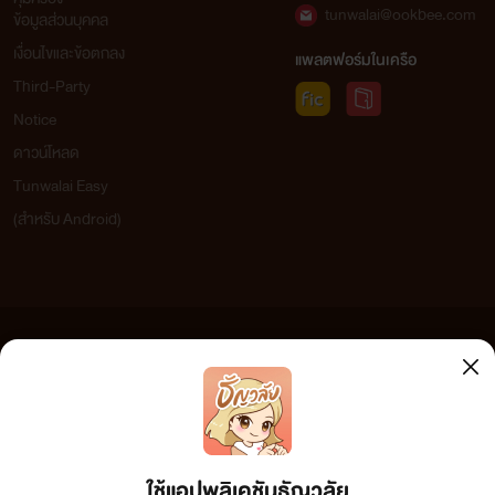
tunwalai@ookbee.com
ข้อมูลส่วนบุคคล
เงื่อนไขและข้อตกลง
แพลตฟอร์มในเครือ
Third-Party
Notice
ดาวน์โหลด
Tunwalai Easy
(สำหรับ Android)
ข้อความที่ท่านได้อ่านจากเว็บไซต์นี้เกิดจากการเขียนโดยสาธารณชนและเผยแพร่โดยอัตโนมัติ ผู้ดูแล
เว็บไซต์แห่งนี้ไม่ได้เห็นด้วยและไม่ขอรับผิดชอบต่อข้อความใดๆ ทั้งสิ้น ดังนั้นผู้อ่านทุกท่านโปรดใช้
วิจารณญาณในการกลั่นกรองด้วยตนเอง และหากท่านพบข้อความใดๆ ที่ขัดต่อกฎหมายและศีลธรรม
กรุณาแจ้งมาที่ tunwalai@ookbee.com เพื่อทีมงานจะได้ดำเนินการในทันที ทั้งนี้ ทางเว็บไซต์ขอสงวน
ลิขสิทธิ์ตามพระราชบัญญัติลิขสิทธิ์ (ฉบับเพิ่มเติม) พ.ศ.2558
ใช้แอปพลิเคชันธัญวลัย