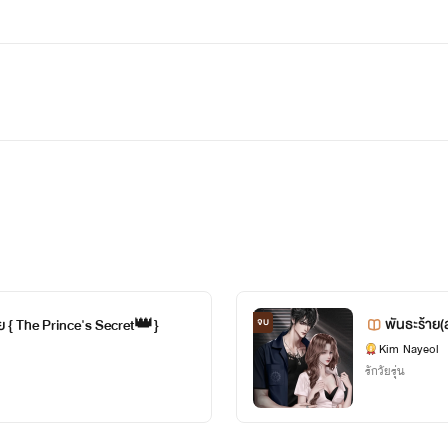
พันธะร้าย(ล
 { The Prince's Secret👑}
จบ
Kim Nayeol
รักวัยรุ่น