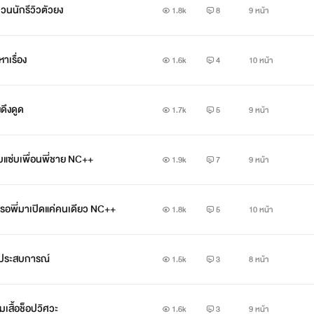
่วนนักรีวิวตัวยง
1.8k
8
9 หน้า
าเรื่อง
1.6k
4
10 หน้า
ดึงดูด
1.7k
5
9 หน้า
บแซ่บเพื่อนพี่ชาย NC++
1.9k
7
9 หน้า
นรอพี่มาเปิดแค่คนเดียว NC++
1.8k
5
10 หน้า
ค่ประสบการณ์
1.5k
3
8 หน้า
มเสื้อช็อปวิศวะ
1.6k
3
9 หน้า