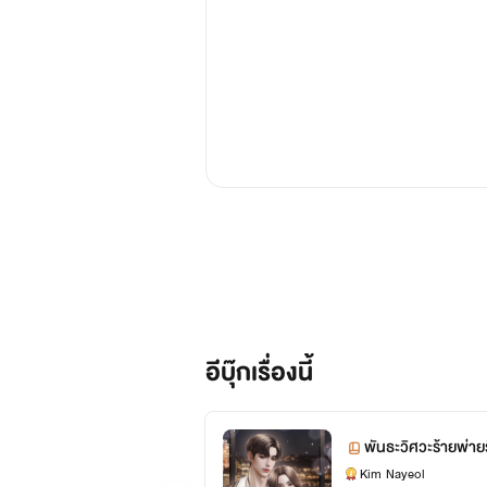
อีบุ๊กเรื่องนี้
พันธะวิศวะร้ายพ่าย
Kim Nayeol