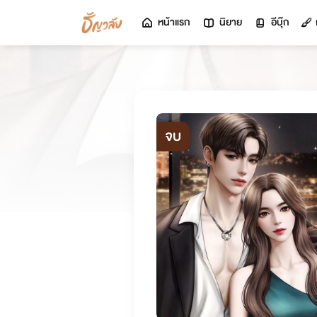
หน้าแรก
นิยาย
อีบุ๊ก
จบ