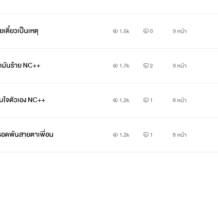
เตี๋ยวเป็นเหตุ
1.5k
0
9 หน้า
็กมันร้าย NC++
1.7k
2
9 หน้า
ามใจตัวเอง NC++
1.2k
1
8 หน้า
่รอดพ้นสายตาเพื่อน
1.2k
1
8 หน้า