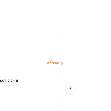
ดูทั้งหมด
วง)หัวใจให้รัก
พั
จบ
Kim
รักวัยรุ่