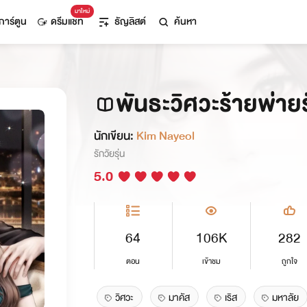
มาใหม่
การ์ตูน
ดรีมแชท
ธัญลิสต์
ค้นหา
พันธะวิศวะร้ายพ่าย
นักเขียน:
Kim Nayeol
รักวัยรุ่น
5.0
64
106K
282
ตอน
เข้าชม
ถูกใจ
วิศวะ
มาคัส
เริส
มหาลัย