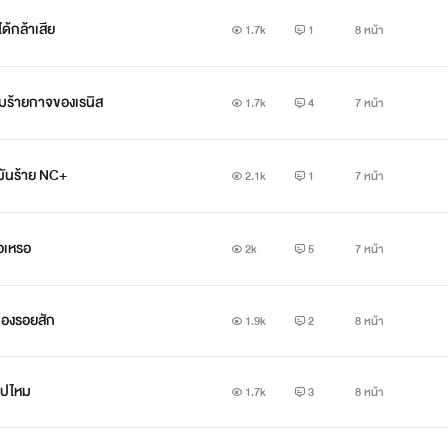
ด้กล้าเสีย
1.7k
1
8 หน้า
ามร้ายกาจของเรนิส
1.7k
4
7 หน้า
กมันร้าย NC+
2.1k
1
7 หน้า
่อเหรอ
2k
5
7 หน้า
าของรอยสัก
1.9k
2
8 หน้า
ไปไหม
1.7k
3
8 หน้า