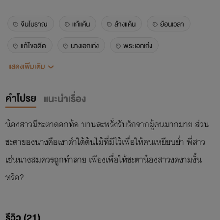
จีนโบราณ
แก้แค้น
ล้างแค้น
ย้อนเวลา
แก้ไขอดีต
นางเอกเก่ง
พระเอกเก่ง
แสดงเพิ่มเติม
พระเอกคลั่งรัก
พระเอกธงเขียว
พีเรียดจีน
นิยายจีนแนะนำ
นิยายจีนน่าอ่าน
คำโปรย
แนะนำเรื่อง
แนะนำนิยายจีนโบราณ
นิยายจีนโบราณ
รักโรแมนติก
น้องสาวมีชะตาดอกท้อ บานสะพรั่งรับรักจากผู้คนมากมาย ส่วน
ท่านโหว
ท่านอ๋อง
เชื้อพระวงศ์
ชะตาของนางคือเงาดำใต้ต้นไม้ที่มีไว้เพื่อให้คนเหยียบย่ำ พี่สาว
ทวงคืนทุกอย่าง
เช่นนางสมควรถูกทำลาย เพียงเพื่อให้ชะตาน้องสาวงดงามงั้น
หรือ?
รีวิว (21)