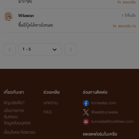
มากๆค่ะ
ตอบกลับ
Wilawan
1 ปีที่แล้ว
ซื้ออีบุ๊คได้ทางไหนคะ
ตอบกลับ (1)
เกี่ยวกับเรา
ช่วยเหลือ
ช่องทางติดต่อ
ธัญวลัยคือ?
บทความ
tunwalai.com
นโยบายการ
FAQ
@webtunwalai
คุ้มครอง
tunwalai@ookbee.com
ข้อมูลส่วนบุคคล
เงื่อนไขและข้อตกลง
แพลตฟอร์มในเครือ