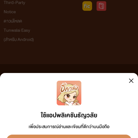
Third-Party
Notice
ดาวน์โหลด
Tunwalai Easy
(สำหรับ Android)
ข้อความที่ท่านได้อ่านจากเว็บไซต์นี้เกิดจากการเขียนโดยสาธารณชนและเผยแพร่โดยอัตโนมัติ ผู้ดูแล
เว็บไซต์แห่งนี้ไม่ได้เห็นด้วยและไม่ขอรับผิดชอบต่อข้อความใดๆ ทั้งสิ้น ดังนั้นผู้อ่านทุกท่านโปรดใช้
วิจารณญาณในการกลั่นกรองด้วยตนเอง และหากท่านพบข้อความใดๆ ที่ขัดต่อกฎหมายและศีลธรรม
กรุณาแจ้งมาที่ tunwalai@ookbee.com เพื่อทีมงานจะได้ดำเนินการในทันที ทั้งนี้ ทางเว็บไซต์ขอสงวน
ลิขสิทธิ์ตามพระราชบัญญัติลิขสิทธิ์ (ฉบับเพิ่มเติม) พ.ศ.2558
ใช้แอปพลิเคชันธัญวลัย
เพื่อประสบการณ์อ่านและเขียนที่ดีกว่าบนมือถือ