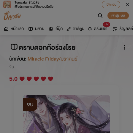
Tunwalai ธัญวลัย
เปิดแอป
เพื่อประสบการณ์ที่ดีกว่าบนมือถือ
เข้าสู่ระบบ
มาใหม่
หน้าแรก
นิยาย
อีบุ๊ก
การ์ตูน
ดรีมแชท
ธัญลิสต์
ตราบดอกท้อร่วงโรย
นักเขียน:
Miracle Friday/มิราคนธ์
จีน
5.0
จบ