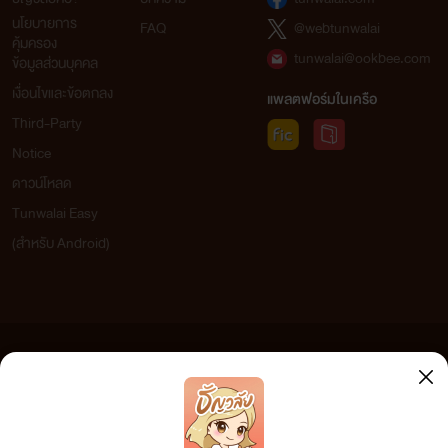
นโยบายการ
FAQ
@webtunwalai
คุ้มครอง
tunwalai@ookbee.com
ข้อมูลส่วนบุคคล
เงื่อนไขและข้อตกลง
แพลตฟอร์มในเครือ
Third-Party
Notice
ดาวน์โหลด
Tunwalai Easy
(สำหรับ Android)
ข้อความที่ท่านได้อ่านจากเว็บไซต์นี้เกิดจากการเขียนโดยสาธารณชนและเผยแพร่โดยอัตโนมัติ ผู้ดูแล
เว็บไซต์แห่งนี้ไม่ได้เห็นด้วยและไม่ขอรับผิดชอบต่อข้อความใดๆ ทั้งสิ้น ดังนั้นผู้อ่านทุกท่านโปรดใช้
วิจารณญาณในการกลั่นกรองด้วยตนเอง และหากท่านพบข้อความใดๆ ที่ขัดต่อกฎหมายและศีลธรรม
กรุณาแจ้งมาที่ tunwalai@ookbee.com เพื่อทีมงานจะได้ดำเนินการในทันที ทั้งนี้ ทางเว็บไซต์ขอสงวน