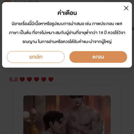
Tunwalai ธัญวลัย
เปิดแอป
เพื่อประสบการณ์ที่ดีกว่าบนมือถือ
คำเตือน
เข้าสู่ระบบ
นิยายเรื่องนี้มีเนื้อหาหรือรูปแบบการนำเสนอ เช่น ภาพประกอบ เพศ
มาใหม่
หน้าแรก
นิยาย
อีบุ๊ก
การ์ตูน
ดรีมแชท
ธัญลิสต์
ภาษา เป็นต้น ที่อาจไม่เหมาะสมกับผู้อ่านที่อายุต่ำกว่า 18 ปี ควรใช้วิจา
รณญาน ในการอ่านหรือควรได้รับคำแนะนำจากผู้ใหญ่
พันธนาการรักหักเหลี่ยม
ยกเลิก
ตกลง
นักเขียน:
หัวหยอย
Y
5.0