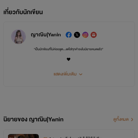
เกี่ยวกับนักเขียน
ญาณิน|Yanin
“เป็นนักเขียนที่ไม่ค่อยพูด…แต่ใส่ทุกคำลงในนิยายหมดแล้ว”
🖤
“ไม่ถนัดโปรโมท แต่ถนัดทำให้ตัวละครคลั่งรักกันจนคนอ่านใจสั่น”
แสดงเพิ่มเติม
นิยายของ ญาณิน|Yanin
ดูทั้งหมด