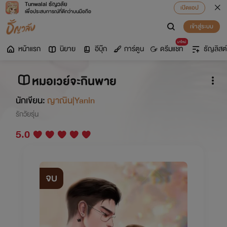
Tunwalai ธัญวลัย
เปิดแอป
เพื่อประสบการณ์ที่ดีกว่าบนมือถือ
เข้าสู่ระบบ
มาใหม่
หน้าแรก
นิยาย
อีบุ๊ก
การ์ตูน
ดรีมแชท
ธัญลิสต์
หมอเวย์จะกินพาย
นักเขียน:
ญาณิน|Yanin
รักวัยรุ่น
5.0
จบ