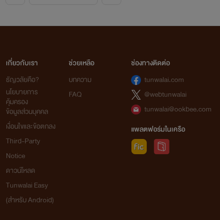
เกี่ยวกับเรา
ช่วยเหลือ
ช่องทางติดต่อ
ธัญวลัยคือ?
บทความ
tunwalai.com
นโยบายการ
FAQ
@webtunwalai
คุ้มครอง
tunwalai@ookbee.com
ข้อมูลส่วนบุคคล
เงื่อนไขและข้อตกลง
แพลตฟอร์มในเครือ
Third-Party
Notice
ดาวน์โหลด
Tunwalai Easy
(สำหรับ Android)