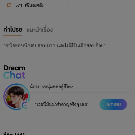
571
เพิ่มลงคลัง
คำโปรย
แนะนำเรื่อง
"ยาใจชอบนักรบ ชอบมาก และไม่มีวันเลิกชอบด้วย"
นักรบ <หนุ่มหล่อสู้ชีวิต>
แชทเลย
"เธอนี่มันน่ารำคาญจริงๆ เลย"