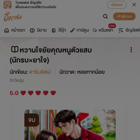
Tunwalai ธัญวลัย
เปิดแอป
เพื่อประสบการณ์ที่ดีกว่าบนมือถือ
เข้าสู่ระบบ
มาใหม่
หน้าแรก
นิยาย
อีบุ๊ก
การ์ตูน
ดรีมแชท
ธัญลิสต์
หวานใจยัยคุณหนูตัวแสบ
(นักรบ×ยาใจ)
นักเขียน:
ดารินรัตน์
นักวาด: หอยทากน้อย
รักวัยรุ่น
5.0
จบ