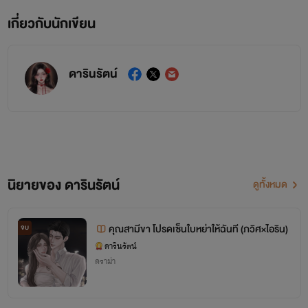
เกี่ยวกับนักเขียน
ดารินรัตน์
นิยายของ ดารินรัตน์
ดูทั้งหมด
คุณสามีขา โปรดเซ็นใบหย่าให้ฉันที (ภวิศ×ไอริน)
จบ
ดารินรัตน์
ดราม่า