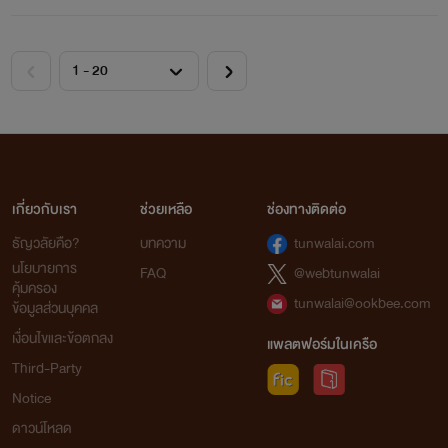
เกี่ยวกับเรา
ช่วยเหลือ
ช่องทางติดต่อ
ธัญวลัยคือ?
บทความ
tunwalai.com
นโยบายการ
FAQ
@webtunwalai
คุ้มครอง
tunwalai@ookbee.com
ข้อมูลส่วนบุคคล
เงื่อนไขและข้อตกลง
แพลตฟอร์มในเครือ
Third-Party
Notice
ดาวน์โหลด