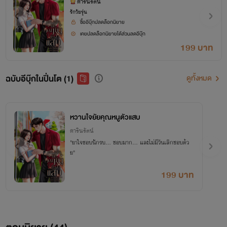
ดารินรัตน์
รักวัยรุ่น
ซื้ออีบุ๊กปลดล็อกนิยาย
เคยปลดล็อกนิยายได้ส่วนลดอีบุ๊ก
199 บาท
ฉบับอีบุ๊กในปิ่นโต (1)
ดูทั้งหมด
หวานใจยัยคุณหนูตัวแสบ
ดารินรัตน์
"ยาใจชอบนักรบ... ชอบมาก... และไม่มีวันเลิกชอบด้ว
ย"
199 บาท