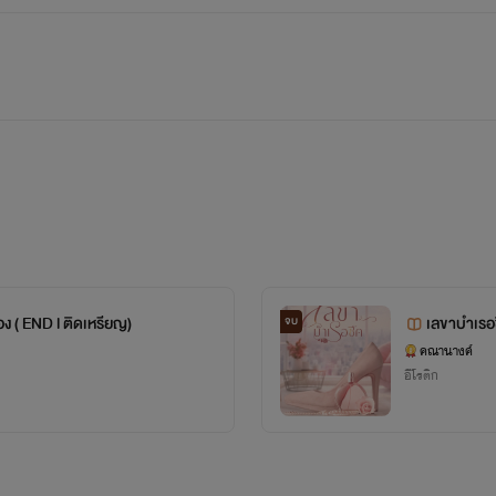
ง ( END l ติดเหรียญ)
เลขาบำเรอช
จบ
คณานางค์
อีโรติก