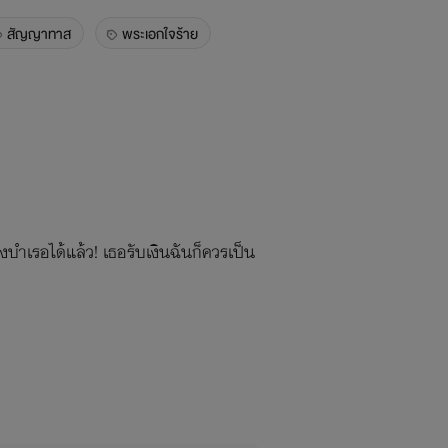
สัญญาทาส
พระเอกใจร้าย
บำเรอได้แล้ว! เธอรับเงินฉันก็ควรเป็น