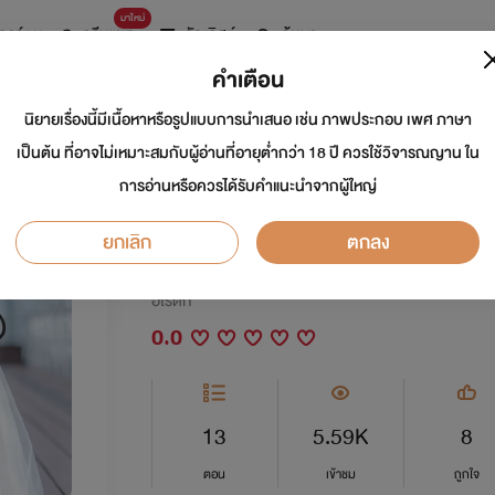
มาใหม่
การ์ตูน
ดรีมแชท
ธัญลิสต์
ค้นหา
คำเตือน
นิยายเรื่องนี้มีเนื้อหาหรือรูปแบบการนำเสนอ เช่น ภาพประกอบ เพศ ภาษา
พ่ายรักภรรยาตีทะเบี
เป็นต้น ที่อาจไม่เหมาะสมกับผู้อ่านที่อายุต่ำกว่า 18 ปี ควรใช้วิจารณญาน ใน
การอ่านหรือควรได้รับคำแนะนำจากผู้ใหญ่
ฟรี) l เวอร์ชั่นเก่า ปี 2
ยกเลิก
ตกลง
นักเขียน:
คณานางค์
อีโรติก
0.0
13
5.59K
8
ตอน
เข้าชม
ถูกใจ