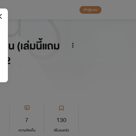
เข้าสู่ระบบ
ยน (เล่มนี้แถม
562
7
130
ความคิดเห็น
เพิ่มลงคลัง