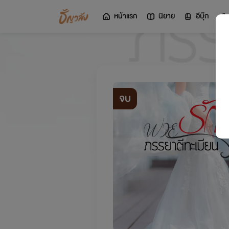
หน้าแรก
นิยาย
อีบุ๊ก
จบ