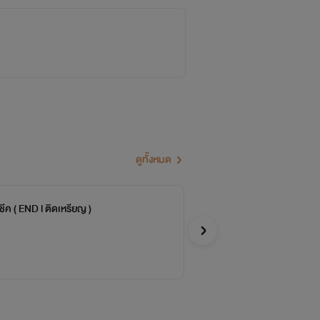
ดูทั้งหมด
ีค ( END l ติดเหรียญ )
Su
จบ
คณา
อีโรติก