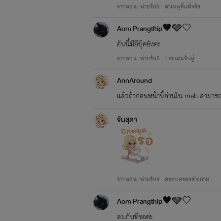
จากตอน: พ่ายรัก6 : สาเหตุที่แท้จริง
Aom Prangthip🖤🩶🤍
อันนี้มีอีบุ๊คยังค่ะ
จากตอน: พ่ายรัก5 : วางแผนจับคู่
AnnAround
แล้วถ้าก่อนหน้านี้อ่านใน meb สามารถ
จันสุดา
จากตอน: พ่ายรัก4 : ครอบครองร่างกาย
Aom Prangthip🖤🩶🤍
สมกับที่รอค่ะ