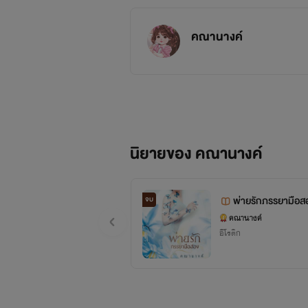
คณานางค์
นิยายของ คณานางค์
พ่ายรักภรรยามือสอ
จบ
คณานางค์
อีโรติก