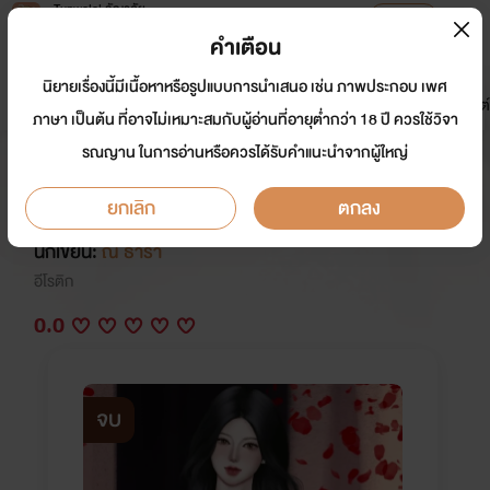
Tunwalai ธัญวลัย
เปิดแอป
เพื่อประสบการณ์ที่ดีกว่าบนมือถือ
คำเตือน
เข้าสู่ระบบ
นิยายเรื่องนี้มีเนื้อหาหรือรูปแบบการนำเสนอ เช่น ภาพประกอบ เพศ
มาใหม่
หน้าแรก
นิยาย
อีบุ๊ก
การ์ตูน
ดรีมแชท
ธัญลิสต์
ภาษา เป็นต้น ที่อาจไม่เหมาะสมกับผู้อ่านที่อายุต่ำกว่า 18 ปี ควรใช้วิจา
รณญาน ในการอ่านหรือควรได้รับคำแนะนำจากผู้ใหญ่
สี่ผัวคลั่งรัก [5P] + [PWP] +
[NC30+]
ยกเลิก
ตกลง
นักเขียน:
ณ ธารา
อีโรติก
0.0
จบ