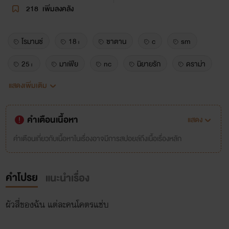
218
เพิ่มลงคลัง
โรมานซ์
18+
ซาตาน
c
sm
25+
มาเฟีย
nc
นิยายรัก
ดราม่า
แสดงเพิ่มเติม
นิยายรักโรแมนติก
อีโรติก
20+
x
porn
ร่าน
sextoy
หื่น
รุม
คำเตือนเนื้อหา
แสดง
p5
sexfriend
erotic
เซ็กส์จัด
คำเตือนเกี่ยวกับเนื้อหาในเรื่องอาจมีการสปอยล์ถึงเนื้อเรื่องหลัก
รักผู้ใหญ่
เรื่องเสียว
ลงแขก
หลายยก
คำโปรย
แนะนำเรื่อง
ฟิน
เสียว
ผัวสี่
ผัวสี่ของฉัน แต่ละคนโคตรแช่บ