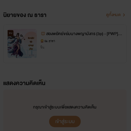
นิยายของ ณ ธารา
ดูทั้งหมด
สองพยัคฆ์ขย่มนางพญามังกร (3p) - [PWP] -
จบ
[NC30+]
ณ ธารา
จีน
แสดงความคิดเห็น
กรุณาเข้าสู่ระบบเพื่อแสดงความคิดเห็น
เข้าสู่ระบบ