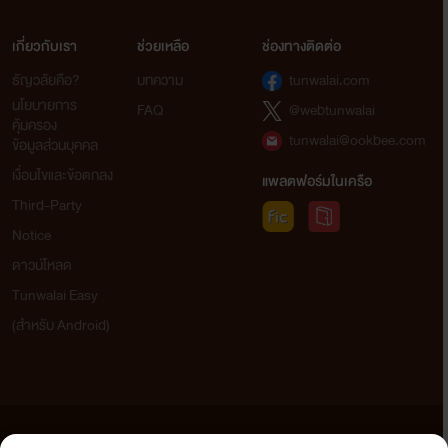
เกี่ยวกับเรา
ช่วยเหลือ
ช่องทางติดต่อ
ธัญวลัยคือ?
บทความ
tunwalai.com
นโยบายการ
FAQ
@webtunwalai
คุ้มครอง
tunwalai@ookbee.com
ข้อมูลส่วนบุคคล
เงื่อนไขและข้อตกลง
แพลตฟอร์มในเครือ
Third-Party
Notice
ดาวน์โหลด
Tunwalai Easy
(สำหรับ Android)
ข้อความที่ท่านได้อ่านจากเว็บไซต์นี้เกิดจากการเขียนโดยสาธารณชนและเผยแพร่โดยอัตโนมัติ ผู้ดูแล