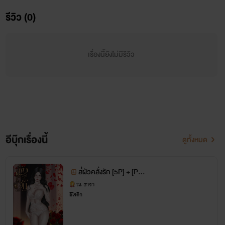
รีวิว (0)
เรื่องนี้ยังไม่มีรีวิว
อีบุ๊กเรื่องนี้
ดูทั้งหมด
สี่ผัวคลั่งรัก [5P] + [PWP]
+ [NC30+]
ณ ธารา
อีโรติก