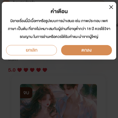
Tunwalai ธัญวลัย
เปิดแอป
เพื่อประสบการณ์ที่ดีกว่าบนมือถือ
คำเตือน
เข้าสู่ระบบ
นิยายเรื่องนี้มีเนื้อหาหรือรูปแบบการนำเสนอ เช่น ภาพประกอบ เพศ
มาใหม่
หน้าแรก
นิยาย
อีบุ๊ก
การ์ตูน
ดรีมแชท
ธัญลิสต์
ภาษา เป็นต้น ที่อาจไม่เหมาะสมกับผู้อ่านที่อายุต่ำกว่า 18 ปี ควรใช้วิจา
รณญาน ในการอ่านหรือควรได้รับคำแนะนำจากผู้ใหญ่
พรางพิษ
ยกเลิก
ตกลง
นักเขียน:
อัญจรี
อีโรติก
5.0
จบ