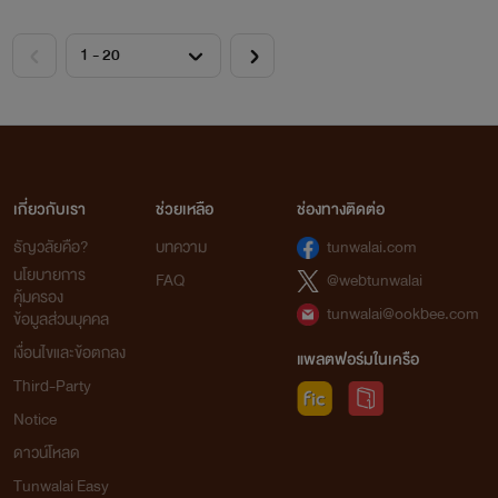
เกี่ยวกับเรา
ช่วยเหลือ
ช่องทางติดต่อ
ธัญวลัยคือ?
บทความ
tunwalai.com
นโยบายการ
FAQ
@webtunwalai
คุ้มครอง
tunwalai@ookbee.com
ข้อมูลส่วนบุคคล
เงื่อนไขและข้อตกลง
แพลตฟอร์มในเครือ
Third-Party
Notice
ดาวน์โหลด
Tunwalai Easy