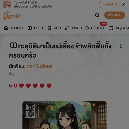
Tunwalai ธัญวลัย
เปิดแอป
เพื่อประสบการณ์ที่ดีกว่าบนมือถือ
เข้าสู่ระบบ
มาใหม่
หน้าแรก
นิยาย
อีบุ๊ก
การ์ตูน
ดรีมแชท
ธัญลิสต์
ทะลุมิติมาเป็นแม่เลี้ยง ข้าพลิกฟื้นทั้ง
ครอบครัว
นักเขียน:
หอหมื่นอักษร
จีน
5.0