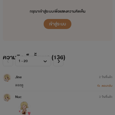
กรุณาเข้าสู่ระบบเพื่อแสดงความคิดเห็น
เข้าสู่ระบบ
โปรเจกต์ "หอหมื่นอักษร" เป็นโปรเจกต์ที่ซื้อลิขสิทธิ์นิยายออนไลน์มาอย่างถูกต้อง
เผยแพร่อย่างเป็นทางการโดย OokbeeU และ China Literature
ความคิดเห็นทั้งหมด (
136
)
เจ้าของลิขสิทธิ์ต้นฉบับ China Literature
Jine
2 วันที่แล้ว
ลองดู
ตอบกลับ
จากใจเก๋อเก๋อ
Nuc
3 วันที่แล้ว
นิยายทุกเรื่องที่อยู่ในโปรเจกต์หอหมื่นอักษรเราเป็นนิยายที่เก๋อเก๋อพยายามพิถีพิถันคัดเลือก
มาอย่างเต็มความสามารถโดยผ่านการเรียบเรียงและกลั่นกรองด้วยความตั้งใจของเหล่านักแปล เพื่อ