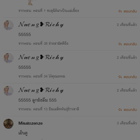
ให้นายท่านได้รับความเพลิดเพลินอย่างถึงที่สุด
จากตอน: ตอนที่ 1 ทะลุมิติมาเป็นแม่เลี้ยง
ตอบกลับ
เก๋อเก๋อหวังเป็นอย่างยิ่งว่านิยายของเราจะเติมเต็มความปรารถนาของนายท่านทุกๆ คนได้
อย่างพึงพอใจ และเชื่อมั่นว่านายท่านจะสนับสนุนนิยายของเราอย่างถูกลิขสิทธิ์ เพื่อเป็นกำลังใจใน
𝓝𝓊𝑒 𝓃 𝑔 ❥ 𝓡𝒾 𝒸 𝒽 𝓎
2 เดือนที่แล้ว
การคัดสรรนิยายเรื่องอื่นๆ ของเราต่อไปในอนาคต
55555
ถ้าหากนายท่านพบเห็นนิยายของหอหมื่นอักษรถูกนำไปเผยแพร่อย่างผิดลิขสิทธิ์ที่ใด
จากตอน: ตอนที่ 38 ช่างสามัคคียิ่ง
ตอบกลับ
สามารถเข้ามาแจ้งกับเราได้ในทุกช่องทางการติดต่อ
𝓝𝓊𝑒 𝓃 𝑔 ❥ 𝓡𝒾 𝒸 𝒽 𝓎
2 เดือนที่แล้ว
55555
ท้ายที่สุดนี้เก๋อเก๋อขอขอบพระคุณแรงสนับสนุนของนายท่านทุกคนจากนี้และต่อไปในอนาคต
ด้วยเจ้าค่ะ
จากตอน: ตอนที่ 34 ไร้คุณธรรม
ตอบกลับ
𝓝𝓊𝑒 𝓃 𝑔 ❥ 𝓡𝒾 𝒸 𝒽 𝓎
2 เดือนที่แล้ว
เก๋อเก๋อ แห่งหอหมื่นอักษร
55555 ลูกยังลืม 555
จากตอน: ตอนที่ 13 ยืมเมล็ดพันธุ์ข้าวสาลี
ตอบกลับ
Misatozenze
3 เดือนที่แล้ว
เอ็นดู