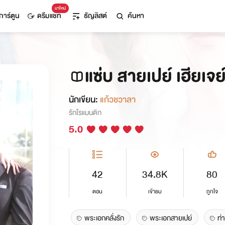
มาใหม่
การ์ตูน
ดรีมแชท
ธัญลิสต์
ค้นหา
แซ่บ สายเปย์ เฮียเจย
นักเขียน:
แก้วชวาลา
รักโรแมนติก
5.0
42
34.8K
80
ตอน
เข้าชม
ถูกใจ
พระเอกคลั่งรัก
พระเอกสายเปย์
ท่