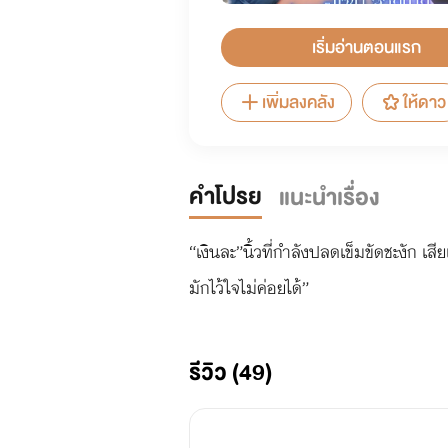
เริ่มอ่านตอนแรก
เพิ่มลงคลัง
ให้ดาว
คำโปรย
แนะนำเรื่อง
“เงินละ”นิ้วที่กำลังปลดเข็มขัดชะงัก เ
มักไว้ใจไม่ค่อยได้”
รีวิว (49)