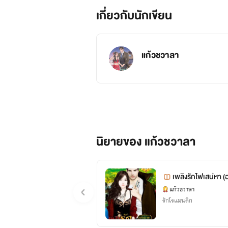
เกี่ยวกับนักเขียน
แก้วชวาลา
นิยายของ แก้วชวาลา
เพลิงรักไฟเสน่หา (
แก้วชวาลา
รักโรแมนติก