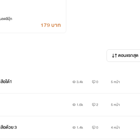
ลดอีบุ๊ก
179 บาท
ตอนแรกสุด
สือได้1
3.4k
0
5 หน้า
1.6k
2
5 หน้า
เสือด้วย 3
1.4k
0
4 หน้า