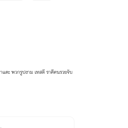
ย่ามาแตะ พวกรูปงาม เทสดี ราศีคนรวยจับ