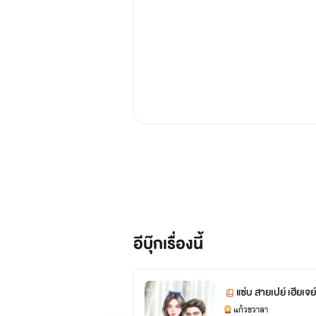
อีบุ๊กเรื่องนี้
แซ่บ สายเปย์ เฮียเจย
แก้วชวาลา