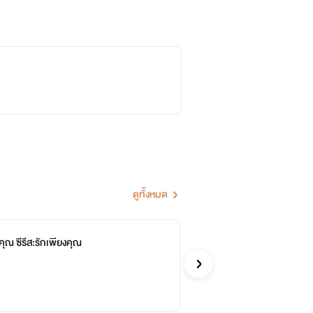
ดูทั้งหมด
คุณ ซีรีส:รักเพียงคุณ
เด
แก้ว
รักโรแ