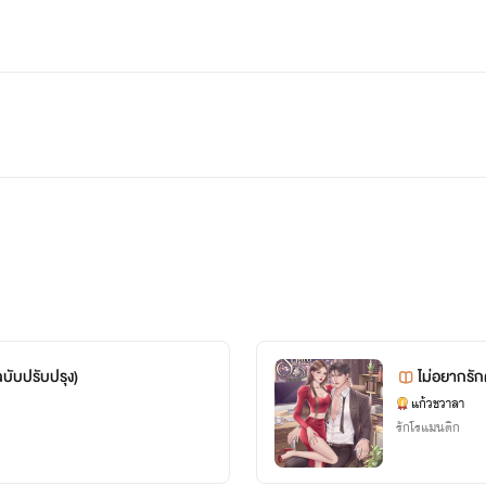
ฉบับปรับปรุง)
ไม่อยากรัก
แก้วชวาลา
รักโรแมนติก