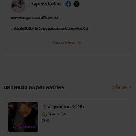
paper stories
ผลงานของpaper stories มีให้ติดตามดังนี้
1. ธัญวลัย(เป็นเว็ปหลัก นิยายจะลงก่อนและจบก่อนแพลตฟอร์มอื่น)
2. รีดอะไรท์(เป็นเว็ปที่ลงเพื่อแนะนำนิยาย และให้อ่านห้าตอนแรกฟรี ทำให้ง่ายต่อการตัดสินใจกดอีบุ๊ก
แสดงเพิ่มเติม
ผ่านลิงก์ของmeb)
3. ปิ่นโต(เป็นเว็ปที่ลงนิยายทุกเรื่องจบจากธัญวลัย) ตอนนี้อยู่ในช่วงโปรทยอยลง-ราคาน่ารักมาก
เหมาะกับการสะสมเป็นที่สุด
4. ดรีม(เป็นเว็ปที่ลงนิยายบางเรื่อง)
นิยายของ paper stories
ดูทั้งหมด
ช่องทางการติดต่อและตอบคำถามมีดังนี้
วายุพัดทราย NC25+
จบ
tiktok : rainbowstories
paper stories
Facebook : https://www.facebook.com/paper.stories.2024
อีโรติก
X : @dinso_2021