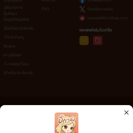
ธัญวลัยคือ?
บทความ
tunwalai.com
นโยบายการ
FAQ
@webtunwalai
คุ้มครอง
tunwalai@ookbee.com
ข้อมูลส่วนบุคคล
เงื่อนไขและข้อตกลง
แพลตฟอร์มในเครือ
Third-Party
Notice
ดาวน์โหลด
Tunwalai Easy
(สำหรับ Android)
ข้อความที่ท่านได้อ่านจากเว็บไซต์นี้เกิดจากการเขียนโดยสาธารณชนและเผยแพร่โดยอัตโนมัติ ผู้ดูแล
เว็บไซต์แห่งนี้ไม่ได้เห็นด้วยและไม่ขอรับผิดชอบต่อข้อความใดๆ ทั้งสิ้น ดังนั้นผู้อ่านทุกท่านโปรดใช้
วิจารณญาณในการกลั่นกรองด้วยตนเอง และหากท่านพบข้อความใดๆ ที่ขัดต่อกฎหมายและศีลธรรม
กรุณาแจ้งมาที่ tunwalai@ookbee.com เพื่อทีมงานจะได้ดำเนินการในทันที ทั้งนี้ ทางเว็บไซต์ขอสงวน