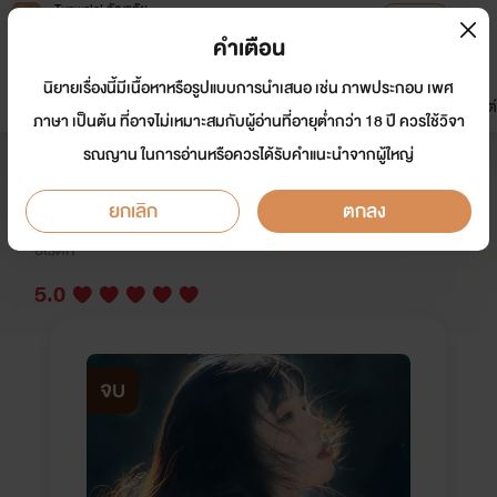
Tunwalai ธัญวลัย
เปิดแอป
เพื่อประสบการณ์ที่ดีกว่าบนมือถือ
คำเตือน
เข้าสู่ระบบ
นิยายเรื่องนี้มีเนื้อหาหรือรูปแบบการนำเสนอ เช่น ภาพประกอบ เพศ
มาใหม่
หน้าแรก
นิยาย
อีบุ๊ก
การ์ตูน
ดรีมแชท
ธัญลิสต์
ภาษา เป็นต้น ที่อาจไม่เหมาะสมกับผู้อ่านที่อายุต่ำกว่า 18 ปี ควรใช้วิจา
รณญาน ในการอ่านหรือควรได้รับคำแนะนำจากผู้ใหญ่
ฟรี! นิยาย18+ของคุณหลวง NC25
ยกเลิก
ตกลง
นักเขียน:
paper stories
อีโรติก
5.0
จบ