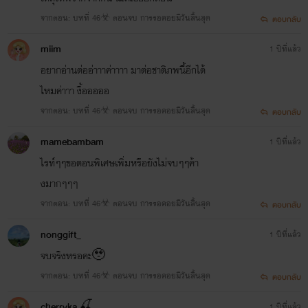
จากตอน: บทที่ 46☣ ตอนจบ การรอคอยมีวันสิ้นสุด
ตอบกลับ
miim
1 ปีที่แล้ว
อยากอ่านต่ออ่าาาค่าาาา มาต่อชาติภพนี้อีกได้
ไหมค่าาา งื้อออออ
จากตอน: บทที่ 46☣ ตอนจบ การรอคอยมีวันสิ้นสุด
ตอบกลับ
mamebambam
1 ปีที่แล้ว
ไรท์ๆๆขอตอนพิเศษเพิ่มหรือยังไม่จบๆๆค้า
งมากๆๆๆ
จากตอน: บทที่ 46☣ ตอนจบ การรอคอยมีวันสิ้นสุด
ตอบกลับ
☆☆ เขียนโรแมนติกเพราะชอบ~เขียนอีโรติกเพราะอยาก ☆☆
nonggift_
1 ปีที่แล้ว
ไรท์ขอบคุณที่ติดตามและสนับสนุน ขอต้อนรับเข้าสู่นิยายในโลกของ paper stories..
จบจริงหรอคะ🥹
จากตอน: บทที่ 46☣ ตอนจบ การรอคอยมีวันสิ้นสุด
ตอบกลับ
ข่าวดีจ้า🤘ไรท์มีช่องทางการติดต่อเพิ่มทางทวิตเตอร์แล้วจ้าาา
cherryka 🍒
1 ปีที่แล้ว