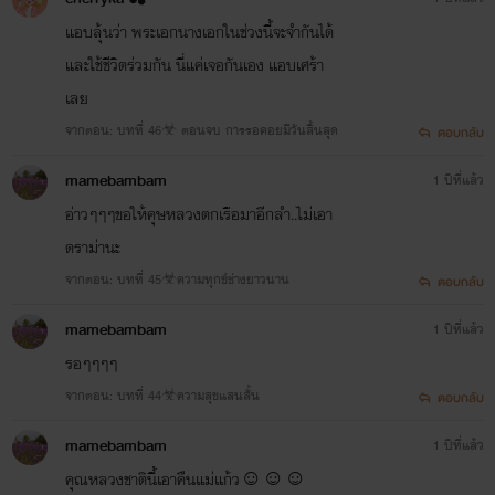
@dinso_2021
แอบลุ้นว่า พระเอกนางเอกในช่วงนี้จะจำกันได้
สามารถเข้าไปพูดคุยกันได้ใน #paperstoriess นะจ้ะ
และใช้ชีวิตร่วมกัน นี่แค่เจอกันเอง แอบเศร้า
เลย
จากตอน: บทที่ 46☣ ตอนจบ การรอคอยมีวันสิ้นสุด
ตอบกลับ
mamebambam
1 ปีที่แล้ว
อ่าวๆๆๆขอให้คุษหลวงตกเรือมาอีกลำ..ไม่เอา
ดราม่านะ
จากตอน: บทที่ 45☣ความทุกข์ช่างยาวนาน
ตอบกลับ
พายุมาร_มาเฟีย(หวงก้าง)
mamebambam
1 ปีที่แล้ว
_ที่สุดของนิยายอีโรติกมาเฟีย.. มีทั้งความสนุก น้ำตา และอบอวลไปด้วยกลิ่นไอของความรัก
รอๆๆๆๆ
👉ยืนยันได้จากยอดกดถูกใจมากกว่า 30,000 ครั้ง..
จากตอน: บทที่ 44☣ความสุขแสนสั้น
ตอบกลับ
👉ติดตามในรูปแบบอีบุ๊กได้แล้ววันนี้ที่ธัญวลัย.. ที่ ReadAwrite และ Mebมาพร้อมกับตอนพิเศษ
พายุมาร_Infinity Love ❤ ยิ่งกว่ารัก
mamebambam
1 ปีที่แล้ว
คุณหลวงชาตินี้เอาคืนแม่แก้ว☺☺☺