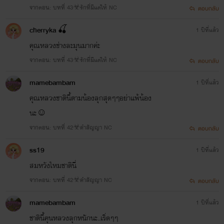
จากตอน: บทที่ 43☣รักที่มีแต่ให้ NC
ตอบกลับ
✯¸.•´*¨`*•
✿ ✿
•*`¨*`•.¸✯
E-bookทุกเรื่องของpaper storiesเป็นเจ้าของได้แล้ววันนี้ที่meb
cherryka 🍒
1 ปีที่แล้ว
คุณหลวงช่างละมุนมากค่ะ
จากตอน: บทที่ 43☣รักที่มีแต่ให้ NC
ตอบกลับ
mamebambam
1 ปีที่แล้ว
คุณหลวงชาตินี้ตามน้องลุกสุดๆๆอย่าแพ้น้อง
นะ☺
จากตอน: บทที่ 42☣คำสัญญา NC
ตอบกลับ
ss19
1 ปีที่แล้ว
สมหวังไหมชาตินี่
จากตอน: บทที่ 42☣คำสัญญา NC
ตอบกลับ
mamebambam
1 ปีที่แล้ว
ชาตินี้คุนหลวงลุกหนักนะ..เริ่ดๆๆ