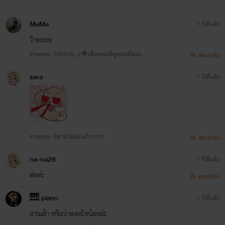
MeMe
1 ปีที่แล้ว
ว๊ายยยย
จากตอน: SPECIAL 2❖เลื้อยจนได้ลูกคนที่สอง💗ฟ
ตอบกลับ
รี!
sara
1 ปีที่แล้ว
เพิ่มช่องทางการติดต่อของไรท์ในtiktok_rainbowstories
เข้าไปดูคอนเท้นต์น่ารักๆของไรท์ได้ (ฝากกดถูกใจและติดตามด้วยจร้า)
จากตอน: นิยายใหม่มาแว้วววว!!
ตอบกลับ
na-na28
1 ปีที่แล้ว
ต่อค่ะ
ตอบกลับ
🎹 piano
1 ปีที่แล้ว
งานเข้า หรือว่าลองใจน้องอ่ะ