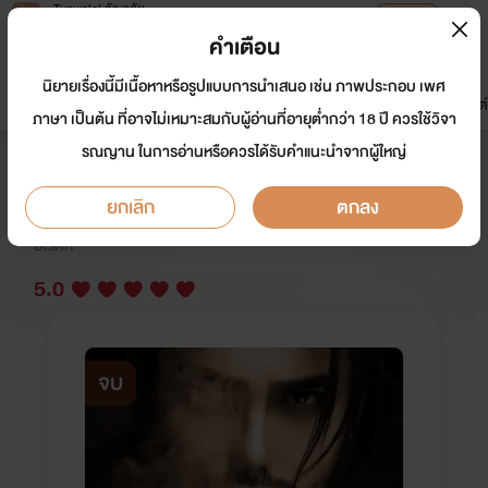
Tunwalai ธัญวลัย
เปิดแอป
เพื่อประสบการณ์ที่ดีกว่าบนมือถือ
คำเตือน
เข้าสู่ระบบ
นิยายเรื่องนี้มีเนื้อหาหรือรูปแบบการนำเสนอ เช่น ภาพประกอบ เพศ
มาใหม่
หน้าแรก
นิยาย
อีบุ๊ก
การ์ตูน
ดรีมแชท
ธัญลิสต์
ภาษา เป็นต้น ที่อาจไม่เหมาะสมกับผู้อ่านที่อายุต่ำกว่า 18 ปี ควรใช้วิจา
รณญาน ในการอ่านหรือควรได้รับคำแนะนำจากผู้ใหญ่
พี่เขยมาเฟีย 25+
ยกเลิก
ตกลง
นักเขียน:
paper stories
อีโรติก
5.0
จบ