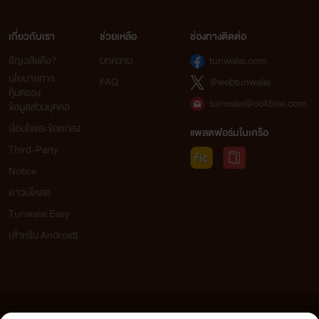
เกี่ยวกับเรา
ช่วยเหลือ
ช่องทางติดต่อ
ธัญวลัยคือ?
บทความ
tunwalai.com
นโยบายการ
FAQ
@webtunwalai
คุ้มครอง
tunwalai@ookbee.com
ข้อมูลส่วนบุคคล
เงื่อนไขและข้อตกลง
แพลตฟอร์มในเครือ
Third-Party
Notice
ดาวน์โหลด
Tunwalai Easy
(สำหรับ Android)