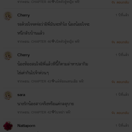
จากตอน: CHAPTER 46❖เปิดตัวผู้หญิง ฟรี!
ตอบกลับ
Cherry
1 ปีที่แล้ว
รอด้วยใจจดจ่อว่าอิพี่มันจะทำไง น้องน้อยใจจะ
หนีกลับบ้านแล้ว
จากตอน: CHAPTER 46❖เปิดตัวผู้หญิง ฟรี!
ตอบกลับ
Cherry
1 ปีที่แล้ว
น้องท้องสมใจอิพี่แล้วทีนี้ก็ตามล่าหาปลากิม
ไข่เต่ากันไปจ้าด่วนๆ
จากตอน: CHAPTER 43❖แพ้ท้องแทนเมีย ฟรี!
ตอบกลับ
sara
1 ปีที่แล้ว
นางรักน้องสาวจริงหรือแค่กลอุบาย
จากตอน: CHAPTER 42❖ใบหย่า ฟรี!
ตอบกลับ
☆☆ เขียนโรแมนติกเพราะชอบ~เขียนอีโรติกเพราะอยาก ☆☆
Nattaporn
1 ปีที่แล้ว
ไรท์ขอบคุณที่ติดตามและสนับสนุน ขอต้อนรับเข้าสู่นิยายในโลกของ paper stories..