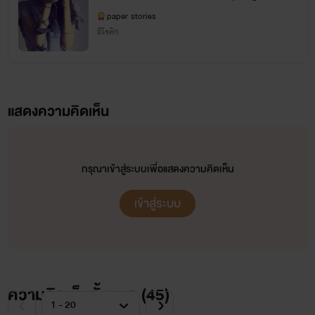
ve) 25+
paper stories
Facebook : https://www.facebook.com/paper.stories.2024
อีโรติก
X : @dinso_2021
แสดงความคิดเห็น
กรุณาเข้าสู่ระบบเพื่อแสดงความคิดเห็น
ข่าวดี ขอต้อนรับน้องใหม่แห่งวงการY _
90องศาY
_ ขอแนะนำตัว
เข้าสู่ระบบ
นามปากกา
paper stories
สำหรับนิยายโรแมนติกและอีโรติก
นามปากกา
90องศาY
เน้นเฉพาะสายYเท่านั้น
(นักอ่านสามารถติดตาม 90องศาYได้ในแพลตฟอร์มอื่นๆ อาทิ รีดอะไรท์ และmeb)
ความคิดเห็นทั้งหมด (
45
)
สำหรับในธัญวลัย การเพิ่มนามปากกาทำได้ยาก นิยายYจึงอยู่ภายใต้paper storiesเหมือนเดิม