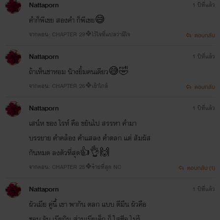
Nattaporn
1 ปีที่แล้ว
👉ติดตามในรูปแบบอีบุ๊กได้แล้ววันนี้ที่ธัญวลัย.. ที่ ReadAwrite และ Mebมาพร้อมกับตอนพิเศษ
พายุมาร_Infinity Love ❤ ยิ่งกว่ารัก
คำก็พีเขย สองคำ ก็พีเขย😅
จากตอน: CHAPTER 29❖ไว้ใจที่แปลว่ามีใจ
ตอบกลับ
✯¸.•´*¨`*•
✿ ✿
•*`¨*`•.¸✯
Nattaporn
1 ปีที่แล้ว
E-bookทุกเรื่องของpaper storiesเป็นเจ้าของได้แล้ววันนี้ที่meb
ถ้าเห็นชาหอม นัางยิ้มคนเดียว😅🤣
จากตอน: CHAPTER 26❖เข้าใกล้
ตอบกลับ
Nattaporn
1 ปีที่แล้ว
เสน์ห ของ ไรท์ คือ ขยันไป สรรหา คำมา
บรรยาย คำคล้อง คำแสลง คำตลก แต่ สัมผัส
กันหมด ลงตัวที่สุด👍👌🙌
จากตอน: CHAPTER 25❖ร้ายที่สุด NC
ตอบกลับ (1)
Nattaporn
1 ปีที่แล้ว
ผัวเมีย คู่นี้ เขา พากัน ตลก แบบ ตีมึน ผัวคือ
ชอบ จับ เมียกิน ส่วนเมียเด็ก ก็ ใสซีอ ไม่รู้