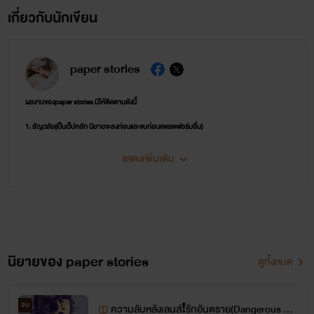
เกี่ยวกับนักเขียน
paper stories
ผลงานของpaper stories มีให้ติดตามดังนี้
1. ธัญวลัย(เป็นเว็ปหลัก นิยายจะลงก่อนและจบก่อนแพลตฟอร์มอื่น)
2. รีดอะไรท์(เป็นเว็ปที่ลงเพื่อแนะนำนิยาย และให้อ่านห้าตอนแรกฟรี ทำให้ง่ายต่อการตัดสินใจกดอีบุ๊ก
แสดงเพิ่มเติม
ผ่านลิงก์ของmeb)
3. ปิ่นโต(เป็นเว็ปที่ลงนิยายทุกเรื่องจบจากธัญวลัย) ตอนนี้อยู่ในช่วงโปรทยอยลง-ราคาน่ารักมาก
เหมาะกับการสะสมเป็นที่สุด
4. ดรีม(เป็นเว็ปที่ลงนิยายบางเรื่อง)
นิยายของ paper stories
ดูทั้งหมด
ช่องทางการติดต่อและตอบคำถามมีดังนี้
จบ
ความลับหลังเลนส์❗️รักอันตราย(Dangerous Lo
tiktok : rainbowstories