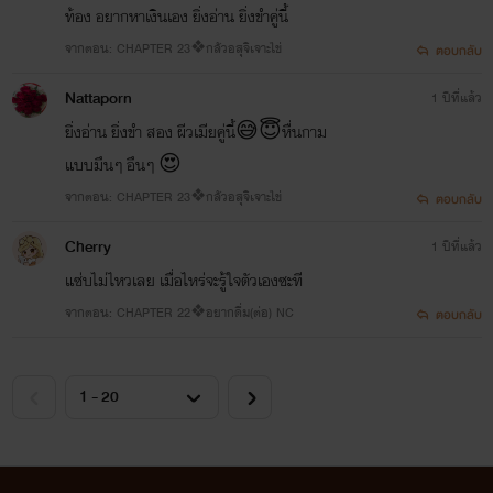
ท้อง อยากหาเงินเอง ยิ่งอ่าน ยิ่งขำคู่นี้
จากตอน: CHAPTER 23❖กลัวอสุจิเจาะไข่
ตอบกลับ
Nattaporn
1 ปีที่แล้ว
ยิ่งอ่าน ยิ่งขำ สอง ผีวเมียคู่นี้😅😇หื่นกาม
แบบมึนๆ อึนๆ 😍
จากตอน: CHAPTER 23❖กลัวอสุจิเจาะไข่
ตอบกลับ
Cherry
1 ปีที่แล้ว
แซ่บไม่ไหวเลย เมื่อไหร่จะรู้ใจตัวเองซะที
จากตอน: CHAPTER 22❖อยากดื่ม(ต่อ) NC
ตอบกลับ