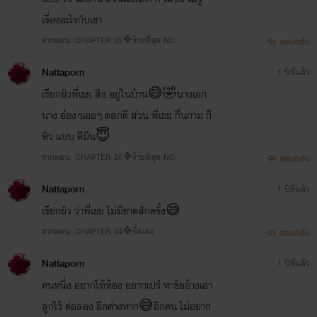
เรื่องอะไรกับเขา
จากตอน: CHAPTER 25❖ร้ายที่สุด NC
ตอบกลับ
Nattaporn
1 ปีที่แล้ว
เรียกผัวพี่เขย สิง อยู่ในบ้าน😅🤣นางเอก
นาง อ๋องๆเออๆ ตลกดี ส่วน พี่เขย กื่นกาม ก็
หิว แบบ ตีมึน😇
จากตอน: CHAPTER 25❖ร้ายที่สุด NC
ตอบกลับ
Nattaporn
1 ปีที่แล้ว
เรียกผัว ว่าพี่เขย ไม่มีขาดสักครั้ง😅
จากตอน: CHAPTER 24❖ซื้อเอง
ตอบกลับ
Nattaporn
1 ปีที่แล้ว
คนหนึ่ง อยากให้ท้อง อยากเปร์ หาข้ออ้างเอา
ลูกใว้ ต่อลอง อีกต่างหาก😅อีกคน ไม่อยาก