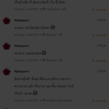
เป็นผัวเมีย ที่ ต่อปากต่อคำ กัน ลื่นไหบ
จากตอน: CHAPTER 35❖ตามเมียต้อยๆ ฟรี!
ตอบกลับ
ข่าวดีจ้า🤘ไรท์มีช่องทางการติดต่อเพิ่มทางทวิตเตอร์แล้วจ้าาา
Nattaporn
1 ปีที่แล้ว
@dinso_2021
นางเอก ขนาโดนยิง ยังตลก😅
สามารถเข้าไปพูดคุยกันได้ใน #paperstoriess นะจ้ะ
จากตอน: CHAPTER 34❖เจ็บต้องจำ ฟรี!
ตอบกลับ
Nattaporn
1 ปีที่แล้ว
เน่าตาย กอดสมบัตร😅
จากตอน: CHAPTER 34❖เจ็บต้องจำ ฟรี!
ตอบกลับ
Nattaporn
1 ปีที่แล้ว
ยิ่งอ่านยิ่งขำ พี่เขย ตีมึน แบบอึนๆ นอกจาก
ความรวย แล้ว หื่นกาม นอกนั้น พระเอก ไรท์
พายุมาร_มาเฟีย(หวงก้าง)
เป็นบ้า ทุกคน😅
_ที่สุดของนิยายอีโรติกมาเฟีย.. มีทั้งความสนุก น้ำตา และอบอวลไปด้วยกลิ่นไอของความรัก
จากตอน: CHAPTER 32❖ยอมให้เอาลูกมาต่อรอง
ตอบกลับ
👉ยืนยันได้จากยอดกดถูกใจมากกว่า 30,000 ครั้ง..