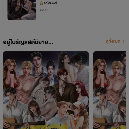
Reborn (ราฟาเอล×วราลิน)
ดารินรัตน์
อีโรติก
อยู่ในธัญลิสต์นิยาย...
ดูทั้งหมด