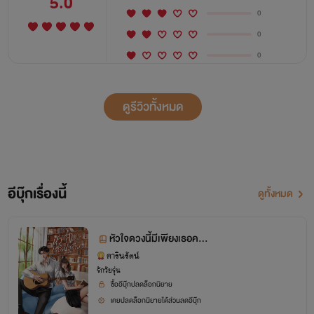
5.0
0
0
0
ดูรีวิวทั้งหมด
อีบุ๊กเรื่องนี้
ดูทั้งหมด
หัวใจดวงนี้มีเพียงเธอคนเ
ดียว #7Days (Fri.)
ดารินรัตน์
รักวัยรุ่น
ซื้ออีบุ๊กปลดล็อกนิยาย
เคยปลดล็อกนิยายได้ส่วนลดอีบุ๊ก