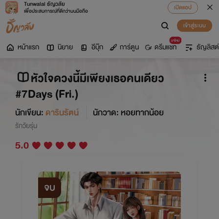
Tunwalai ธัญวลัย
เปิดแอป
เพื่อประสบการณ์ที่ดีกว่าบนมือถือ
เข้าสู่ระบบ
มาใหม่
หน้าแรก
นิยาย
อีบุ๊ก
การ์ตูน
ดรีมแชท
ธัญลิสต์
หัวใจดวงนี้มีเพียงเธอคนเดียว
#7Days (Fri.)
นักเขียน:
ดารินรัตน์
นักวาด: หอยทากน้อย
รักวัยรุ่น
5.0
จบ