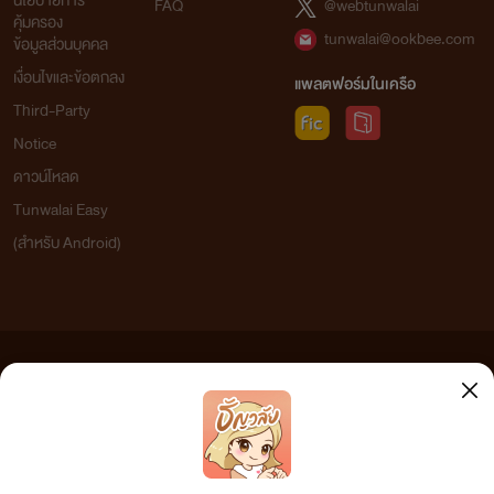
นโยบายการ
FAQ
@webtunwalai
คุ้มครอง
tunwalai@ookbee.com
ข้อมูลส่วนบุคคล
เงื่อนไขและข้อตกลง
แพลตฟอร์มในเครือ
Third-Party
Notice
ดาวน์โหลด
Tunwalai Easy
(สำหรับ Android)
ข้อความที่ท่านได้อ่านจากเว็บไซต์นี้เกิดจากการเขียนโดยสาธารณชนและเผยแพร่โดยอัตโนมัติ ผู้ดูแล
เว็บไซต์แห่งนี้ไม่ได้เห็นด้วยและไม่ขอรับผิดชอบต่อข้อความใดๆ ทั้งสิ้น ดังนั้นผู้อ่านทุกท่านโปรดใช้
วิจารณญาณในการกลั่นกรองด้วยตนเอง และหากท่านพบข้อความใดๆ ที่ขัดต่อกฎหมายและศีลธรรม
กรุณาแจ้งมาที่ tunwalai@ookbee.com เพื่อทีมงานจะได้ดำเนินการในทันที ทั้งนี้ ทางเว็บไซต์ขอสงวน
ลิขสิทธิ์ตามพระราชบัญญัติลิขสิทธิ์ (ฉบับเพิ่มเติม) พ.ศ.2558