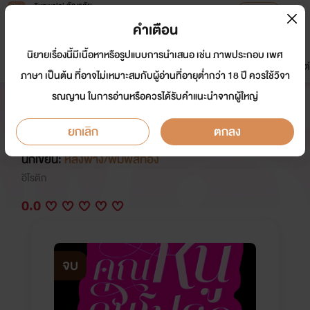
Tunwalai ธัญวลัย
เปิดแอป
เพื่อประสบการณ์ที่ดีกว่าบนมือถือ
คำเตือน
เข้าสู่ระบบ
นิยายเรื่องนี้มีเนื้อหาหรือรูปแบบการนำเสนอ เช่น ภาพประกอบ เพศ
มาใหม่
หน้าแรก
นิยาย
อีบุ๊ก
การ์ตูน
ดรีมแชท
ธัญลิสต์
ภาษา เป็นต้น ที่อาจไม่เหมาะสมกับผู้อ่านที่อายุต่ำกว่า 18 ปี ควรใช้วิจา
รณญาน ในการอ่านหรือควรได้รับคำแนะนำจากผู้ใหญ่
คุณหนูคนโปรดของเฮียคามิล (อ่าน
ฟรีจนจบ)
ยกเลิก
ตกลง
นักเขียน:
หลิ่งฟาง/พิมพ์สีทอง
อีโรติก
0.0
จบ