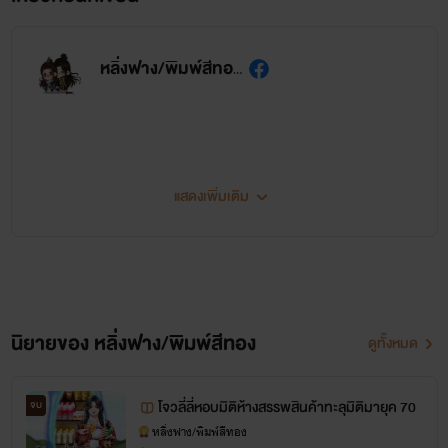
หลิ่งฟาง/พิมพ์สีทอง
แสดงเพิ่มเติม
ผลงาน หลิ่งฟาง สถานะจบแล้ว มีขายในอีบุ๊ค
https://www.mebmarket.com/web/index.php?
action=BookDetails&data=YToyOntzOjc6InVzZXJfaWQiO3M6NjoiNzE1OTMzIjtzOjc6ImJvb2tfa
นิยายของ หลิ่งฟาง/พิมพ์สีทอง
ดูทั้งหมด
1. เล่ห์รักเทวาสวรรค์ เล่ม 1
2. เล่ห์รักเทวาสวรรค์ เล่ม 2
โจวลี่ลี่หอบมิติห้างสรรพสินค้าทะลุมิติมายุค 70
จบ
3. เล่ห์ร้ายจอมราชันย์ เล่ม 1
หลิ่งฟาง/พิมพ์สีทอง