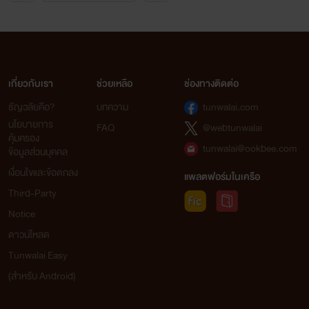
เกี่ยวกับเรา
ช่วยเหลือ
ช่องทางติดต่อ
ธัญวลัยคือ?
บทความ
tunwalai.com
นโยบายการ
FAQ
@webtunwalai
คุ้มครอง
tunwalai@ookbee.com
ข้อมูลส่วนบุคคล
เงื่อนไขและข้อตกลง
แพลตฟอร์มในเครือ
Third-Party
Notice
ดาวน์โหลด
Tunwalai Easy
(สำหรับ Android)