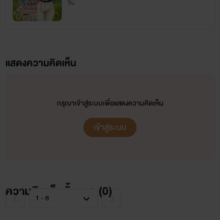
4. เล่ห์ร้ายจอมราชันย์ เล่ม 2
จีน
5. มู่เหรินจอมคนอัจฉริยะ
6. จ้าวยุทธภพเจ้าสำราญเล่ม 1
7. สามีข้าเป็นซอมบี้
แสดงความคิดเห็น
8. โจรกรรมรักข้ามมิติ
9. ศิษย์น้องเจ็ดแห่งเขาซงซาน
กรุณาเข้าสู่ระบบเพื่อแสดงความคิดเห็น
10. บัญชารักจากสวรรค์
11. บ่วงรักเจ้าป่าอาถรรพ์
เข้าสู่ระบบ
12. ม่านเงารัก
13. สื่อรักภาษากาย
14. เขาให้ผมเป็นยมทูต
ความคิดเห็นทั้งหมด (
0
)
15. เทพสายลมสะท้านพิภพ ภาค 1
16. เทพสายลมสะท้านพิภพ ภาค 2