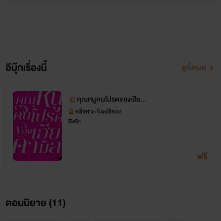
อีบุ๊กเรื่องนี้
ดูทั้งหมด
คุณหนูคนโปรดของเฮียคา
มิล (อ่านฟรีจนจบ)
หลิ่งฟาง/พิมพ์สีทอง
อีโรติก
ฟรี
ตอนนิยาย (
11
)