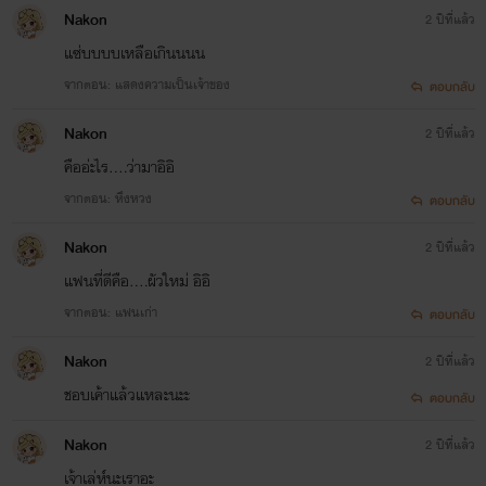
ฝากติดตามผลงานด้วยนะคะ ขอบคุณมากค่ะ><
Nakon
2 ปีที่แล้ว
แซ่บบบบเหลือเกินนนน
จากตอน: แสดงความเป็นเจ้าของ
ตอบกลับ
บันทึกรักขันทีวังบูรพา สถานะ : กำลังเขียน Loading...
Nakon
2 ปีที่แล้ว
คืออ่ะไร....ว่ามาอิอิ
จากตอน: หึงหวง
ตอบกลับ
จาก หลิ่งฟาง (ความหอมหวานแห่งสายลม) ผู้คลั่งใคร่ขนมหวานทุกชนิด ><
Nakon
2 ปีที่แล้ว
แฟนที่ดีคือ....ผัวใหม่ อิอิ
จากตอน: แฟนเก่า
ตอบกลับ
Nakon
2 ปีที่แล้ว
ชอบเค้าแล้วแหละนะะ
ตอบกลับ
Nakon
2 ปีที่แล้ว
เจ้าเล่ห์นะเราอะ