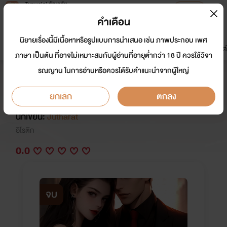
Tunwalai ธัญวลัย
เปิดแอป
เพื่อประสบการณ์ที่ดีกว่าบนมือถือ
คำเตือน
เข้าสู่ระบบ
นิยายเรื่องนี้มีเนื้อหาหรือรูปแบบการนำเสนอ เช่น ภาพประกอบ เพศ
มาใหม่
หน้าแรก
นิยาย
อีบุ๊ก
การ์ตูน
ดรีมแชท
ธัญลิสต์
ภาษา เป็นต้น ที่อาจไม่เหมาะสมกับผู้อ่านที่อายุต่ำกว่า 18 ปี ควรใช้วิจา
รณญาน ในการอ่านหรือควรได้รับคำแนะนำจากผู้ใหญ่
Bad Guy รักร้าย นายมาเฟีย 2
(เมฆินทร์)
ยกเลิก
ตกลง
นักเขียน:
Jutharat
อีโรติก
0.0
จบ