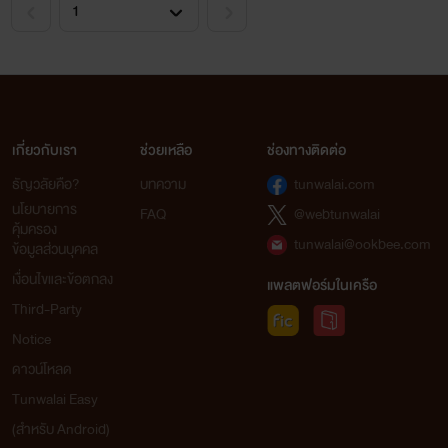
ถ้ายังไงก็ฝากติดตามผลงานกันด้วย
นะคะ
และตอนนี้ไรท์มีอีบุ๊คแล้ว ถ้าใคร
สนใจเก็บไว้อ่านก็เชิญเลยนะค้าา
เกี่ยวกับเรา
ช่วยเหลือ
ช่องทางติดต่อ
ที่ Mebmarket , Ookbee
ธัญวลัยคือ?
บทความ
tunwalai.com
นโยบายการ
FAQ
@webtunwalai
คุ้มครอง
tunwalai@ookbee.com
ข้อมูลส่วนบุคคล
เงื่อนไขและข้อตกลง
แพลตฟอร์มในเครือ
Jutharat
Third-Party
Notice
ดาวน์โหลด
Tunwalai Easy
(สำหรับ Android)