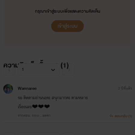
ผิด
กรุณาเข้าสู่ระบบเพื่อแสดงความคิดเห็น
ผิดจรรยาบรรณ หรือว่าอะไรก็แล้วแต่
เข้าสู่ระบบ
ไรท์ต้องขอโทษจริงๆนะคะ ที่อาจจะรู้
เท่าไม่ถึงการณ์
แต่ก็อยากให้รีดทุกคนอ่านเพื่อความ
ความคิดเห็นทั้งหมด (
1
)
สนุกสนาน
สร้างความบันเทิงให้กับตนเองเนาะ
Wannaree
2 ปีที่แล้ว
อย่าไปซีเรียสมากมาย
รอ ติดตามอ่านนะคะ สนุกมากคะ ตามหลาย
เรื่องเลย❤️❤️❤️
ไรท์ทุกคนก็อยากสร้างผลงานของ
จากตอน: Intro…มรดก
ตอบกลับ (1)
ตนเองออกมาให้ดีที่สุด