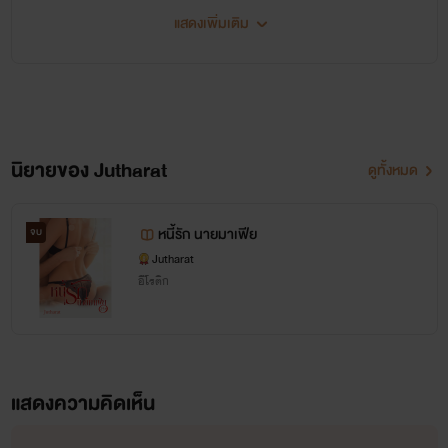
แสดงเพิ่มเติม
นิยายของ Jutharat
ดูทั้งหมด
สวัสดีคะรีดที่น่ารักทุกคน
หนี้รัก นายมาเฟีย
จบ
ก่อนอื่นไรท์ต้องขอขอบคุณสำหรับ
Jutharat
อีโรติก
แรงสนับสนุนด้วยนะคะ
และต้องขอบคุณทุกคนนะคะที่เขียน
ให้กำลังใจกันเข้ามา
แสดงความคิดเห็น
ถ้านิยายของไรท์ มีสิ่งผิดพลาด เขียน