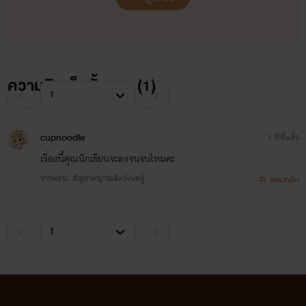
ความคิดเห็นทั้งหมด (
1
)
หัวใจกระซิบรัก
cupnoodle
1 ปีที่แล้ว
บุษบาหนึ่งหรัด
เรื่องนี้คุณนักเขียนจะลงจนจบไหมคะ
www.mebmarket.com
“ตอนนี้เราสองคนเสมอกันแล้วนะนีน่า”เขาทำใ
จากตอน: สัญชาตญาณสัตว์เพศผู้
ตอบกลับ
เธอกลายเป็นบ้าใบ้ไปแล้ว! คริสเตียนลุกขึ้นถอ
ยีนส์ออกจากขายาวๆ ยืนอวดรูปร่างสูงโปร่งกว่
เมตรเก้าสิบที่อัดแน่นด้วยกล้ามเนื้อสวยงามใน
แบบผู้ชาย ทั้งเนื้อทั้งตัวมีแค่บ็อกเซอร์แบรนด์ดังท
เขาเป็นนายแบบ นีน่าอยากจะกลับไปที่ผับแล้ว
ยืมไมค์ของนักร้องประกาศให้สาวๆ ที่ยังเมาหัว
น้ำได้รู้อย่างทั่วกันว่าคริสเตียนที่สวมแต่บ็อกเซ
ตัวจริงฮ๊อตกว่าในนิตยสารล้านเท่า ตรงนั้นของ
เขาก็ตุงโด่งและโค้งตัวนูนกระแทกลูกตามากกว