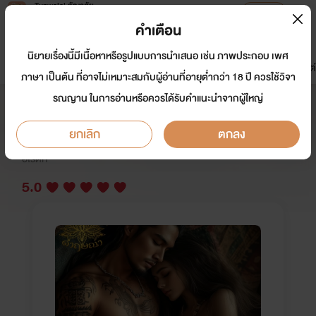
Tunwalai ธัญวลัย
เปิดแอป
เพื่อประสบการณ์ที่ดีกว่าบนมือถือ
คำเตือน
เข้าสู่ระบบ
นิยายเรื่องนี้มีเนื้อหาหรือรูปแบบการนำเสนอ เช่น ภาพประกอบ เพศ
มาใหม่
หน้าแรก
นิยาย
อีบุ๊ก
การ์ตูน
ดรีมแชท
ธัญลิสต์
ภาษา เป็นต้น ที่อาจไม่เหมาะสมกับผู้อ่านที่อายุต่ำกว่า 18 ปี ควรใช้วิจา
รณญาน ในการอ่านหรือควรได้รับคำแนะนำจากผู้ใหญ่
ของดีสัปเหร่อ
ยกเลิก
ตกลง
นักเขียน:
บุษบาหนึ่งหรัด แสบทรวง ฉายา, Magnolia, Stylo r
omantique
อีโรติก
5.0