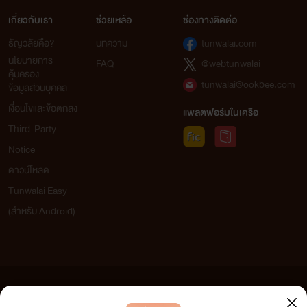
ภาพถ่ายเยอะเลยด้วย!นีน่าคิดว่าตอนนี้ตาของ
เกี่ยวกับเรา
ช่วยเหลือ
ช่องทางติดต่อ
เธอคงสว่างจ้ายิ่งกว่าตะเกียงเจ้าพายุเสียอีก แล
ธัญวลัยคือ?
บทความ
tunwalai.com
คริสเตียนก็คือแมลงเม่าที่กำลังคลานเข่าเข้ามา
หาผู้หญิงที่นอนตัวแข็งทื่อเป็นท่อนไม้รอเขาอยู่
นโยบายการ
FAQ
@webtunwalai
อย่างช้าๆ ท่วงท่าของเขามันเซ็กซี่เร้าใจเหลือเก
คุ้มครอง
tunwalai@ookbee.com
นีน่าไม่รู้ว่าคริสเตียนทำแบบนั้นได้ยังไง เสน่ห์
ข้อมูลส่วนบุคคล
ร้อนแรงของเขาทำให้เธอรู้สึกเงอะงะ เขินอาย
เงื่อนไขและข้อตกลง
แพลตฟอร์มในเครือ
ประหม่าที่จะสัมผัสแตะต้องคริสเตียนที่เกือบ
Third-Party
เปลือยเปล่า‘เปลือยเปล่า!’ สมองของนีน่าเริ่ม
ประมวลผลคำคำนี้อย่างรวดเร็วทันใจ! มันยังสร
Notice
เหตุการณ์ล่วงหน้าให้เธอแบบคร่าวๆ ด้วยว่า หล
ดาวน์โหลด
จากการทำตัวให้เปลือยเปล่า คริสเตียนจะทำให้
เธอเป็นของเขาโดยสมบูรณ์!
Tunwalai Easy
(สำหรับ Android)
ระเริงสวาท
Stylo Romantique
www.mebmarket.com
“คุณริคจะทำเหมือนเมื่อคืนนี้เหรอคะ?”“ฉัน
ทำได้หลายท่านะ”คำตอบของริคทำเอาคนฟัง
ข้อความที่ท่านได้อ่านจากเว็บไซต์นี้เกิดจากการเขียนโดยสาธารณชนและเผยแพร่โดยอัตโนมัติ ผู้ดูแล
หน้าร้อนวูบวาบ รู้สึกเสียวขึ้นมาทั้งที่เขายังไม่ท