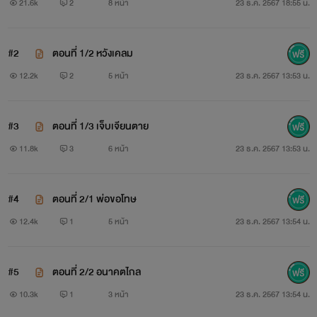
-)
21.6k
2
8 หน้า
23 ธ.ค. 2567 18:55 น.
กว่านั้น ‘หนูไอติม’ ลูกสาวของเธอยังเป็นคนไข้ของเขา
#2
ตอนที่ 1/2 หวังเคลม
งานนี้
‘คุณหมอไร้หัวใจ’
ตกที่นั่งลำบาก เพราะหนีหัวใจตัวเองไม่
12.2k
2
5 หน้า
23 ธ.ค. 2567 13:53 น.
ได้ อยากได้ทั้งลูกและเมียกลับคืน!
..
#3
ตอนที่ 1/3 เจ็บเจียนตาย
11.8k
3
6 หน้า
23 ธ.ค. 2567 13:53 น.
นายแพทย์เตชธรรม (พี่หมอธาม/พี่หมอเต)
#4
ตอนที่ 2/1 พ่อขอโทษ
อดีตเขาเคยจน ถูกพ่อแฟนดูถูกและกีดกันสารพัด จนต้องเลิกรา
12.4k
1
5 หน้า
23 ธ.ค. 2567 13:54 น.
กัน
#5
ตอนที่ 2/2 อนาคตไกล
ปัจจุบัน ประกอบอาชีพศัลยแพทย์หัวใจ เป็นเจ้าของบริษัท
10.3k
1
3 หน้า
23 ธ.ค. 2567 13:54 น.
จำหน่ายยาและอุปกรณ์การแพทย์ มีหน้ามีตาในสังคม