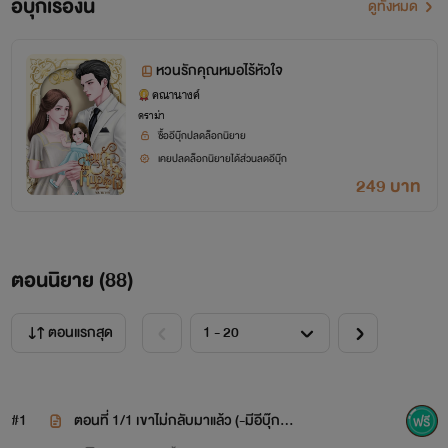
อีบุ๊กเรื่องนี้
ดูทั้งหมด
หวนรักคุณหมอไร้หัวใจ
‘เตชธรรม’
ควรจะลืมผู้หญิงมากรักไปให้หมดใจ ทว่าเมื่อได้เธอ
คณานางค์
ดราม่า
กลับมาอยู่ในอ้อมแขน วันวานที่เคยรักหวานชื่นก็ย้อนกลับเข้ามา
ซื้ออีบุ๊กปลดล็อกนิยาย
เขาลบเธอออกไปจากสมอง ขีดเส้นใต้สถานะแค่ผู้ว่าจ้างกับ
เคยปลดล็อกนิยายได้ส่วนลดอีบุ๊ก
249 บาท
ลูกจ้างเท่านั้น จ่ายเงินจ้างเธอเข้ามาดูแลมารดา ซึ่งล้มป่วยด้วย
โรคหลอดเลือดในสมอง
ตอนนิยาย (
88
)
แค่ ‘ไอญารินทน์’ นายแพทย์หนุ่มเหรอจะสนใจ อยากเดิน
ตอนแรกสุด
ป้วนเปี้ยนในบ้านกี่รอบก็เดินไป อย่าหวังเลย ว่าจะได้เดินเข้ามาใน
หัวใจอีก แต่แล้วหัวใจเขาต้องสั่นคลอน เพราะเธอไม่ได้มาคนเดียว
#1
ตอนที่ 1/1 เขาไม่กลับมาแล้ว (-มีอีบุ๊กค่ะ
แต่พา
‘ลูกสาว’
หน้าตาน่ารักเข้ามาป่วนเขาอีกคน และที่ร้ายแรง