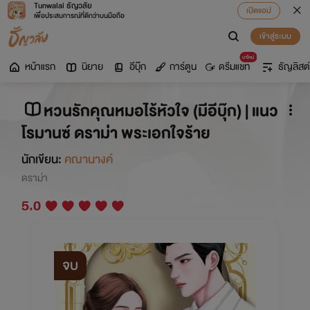
Tunwalai ธัญวลัย
เปิดแอป
เพื่อประสบการณ์ที่ดีกว่าบนมือถือ
เข้าสู่ระบบ
มาใหม่
หน้าแรก
นิยาย
อีบุ๊ก
การ์ตูน
ดรีมแชท
ธัญลิสต์
หวนรักคุณหมอไร้หัวใจ (มีอีบุ๊ก) | แนว
โรมานซ์ ดราม่่า พระเอกใจร้าย
นักเขียน:
คณานางค์
ดราม่า
5.0
จบ