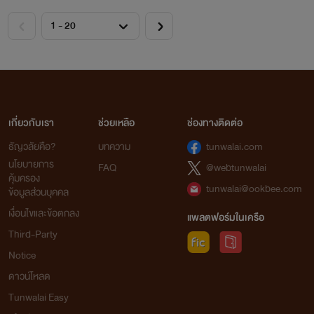
เกี่ยวกับเรา
ช่วยเหลือ
ช่องทางติดต่อ
ธัญวลัยคือ?
บทความ
tunwalai.com
นโยบายการ
FAQ
@webtunwalai
คุ้มครอง
tunwalai@ookbee.com
ข้อมูลส่วนบุคคล
เงื่อนไขและข้อตกลง
แพลตฟอร์มในเครือ
Third-Party
Notice
ดาวน์โหลด
Tunwalai Easy