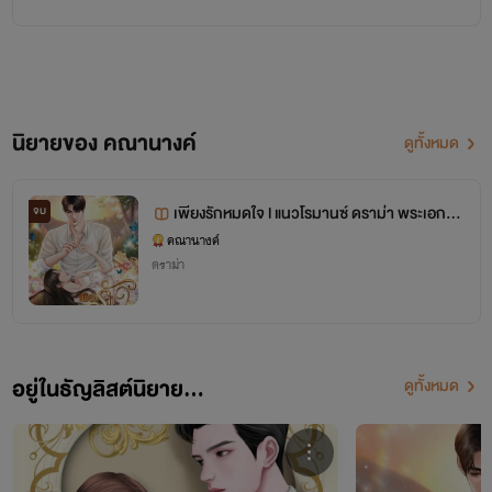
นิยายของ คณานางค์
ดูทั้งหมด
เพียงรักหมดใจ l แนวโรมานซ์ ดราม่า พระเอกปา
จบ
กร้าย l มีอีบุ๊ก
คณานางค์
ดราม่า
อยู่ในธัญลิสต์นิยาย...
ดูทั้งหมด