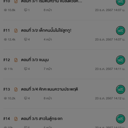
#10
ตอนที่ 3/1 เริ่มต้นหวาน จบลงด้วยควา
แม่ไอต้องรับงานดูแลคนป่วยหาเงินมาเลี้ยงดูลูกสาว ตกใจจน
มขม
10.8k
1
8 หน้า
23 ธ.ค. 2567 14:07 น.
ลมจับเมื่อ 'นายจ้าง' คือพ่อของลูก เขาใจร้าย ทิ้งเธอกับลูกแล้ว
ยังจะมาข่มเหงรังแก โดยนำ 'เงิน' ค่ารักษาลูกมาล่อ
#11
ตอนที่ 3/2 เด็กคนนั้นไม่ใช่ลูกกู!
12.4k
4
4 หน้า
23 ธ.ค. 2567 14:07 น.
#12
ตอนที่ 3/3 จนมุม
11k
4
7 หน้า
23 ธ.ค. 2567 14:11 น.
#13
ตอนที่ 3/4 หักคะแนนความประพฤติ
10.2k
4
8 หน้า
23 ธ.ค. 2567 14:12 น.
#14
ตอนที่ 3/5 สาวในตู้กระจก
10k
5
5 หน้า
23 ธ.ค. 2567 14:13 น.