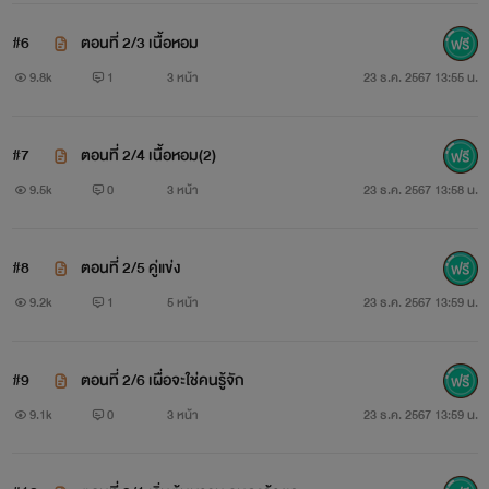
#6
ตอนที่ 2/3 เนื้อหอม
9.8k
1
3 หน้า
23 ธ.ค. 2567 13:55 น.
ไอญารินทร์ (น้องไอ)
เคยคบหากับพี่ธาม และพลาดท้อง แต่เขาดูแคลน หาว่าท้องกับ
#7
ตอนที่ 2/4 เนื้อหอม(2)
ผู้ชายคนอื่น ดร็อปเรียนมาคลอดและเลี้ยงลูก
9.5k
0
3 หน้า
23 ธ.ค. 2567 13:58 น.
ปัจจุบัน กลายเป็นคุณหนูตกอับ ธุรกิจที่บ้านล้มละลาย
#8
ตอนที่ 2/5 คู่แข่ง
9.2k
1
5 หน้า
23 ธ.ค. 2567 13:59 น.
หนูไอติม
#9
ตอนที่ 2/6 เผื่อจะใช่คนรู้จัก
ลูกสาวยอดดวงใจของคุณแม่ไอ นิสัยเงียบ เหงา ไม่ร่าเริง เพราะ
9.1k
0
3 หน้า
23 ธ.ค. 2567 13:59 น.
ป่วย