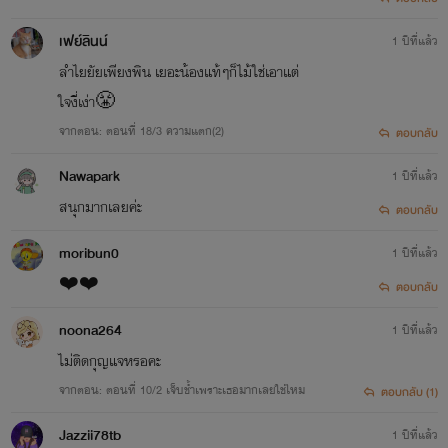
เฟย์ลินน์
1 ปีที่แล้ว
ลำไยยัยเพียงพิน เยอะน้องแท้ๆก็ไม้ใช่เอาแต่
ใจงี่เง่า😤
จากตอน: ตอนที่ 18/3 ความแตก(2)
ตอบกลับ
Nawapark
1 ปีที่แล้ว
สนุกมากเลยค่ะ
ตอบกลับ
moribun0
1 ปีที่แล้ว
❤️❤️
ตอบกลับ
noona264
1 ปีที่แล้ว
ไม่ติดกุญแจหรอคะ
จากตอน: ตอนที่ 10/2 เจ็บช้ำเพราะเธอมากเลยใช่ไหม
ตอบกลับ (1)
Jazzii78tb
1 ปีที่แล้ว