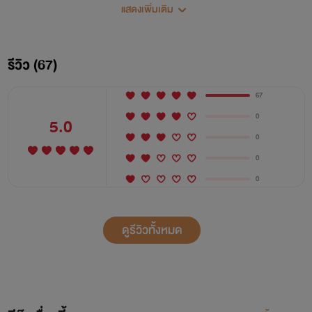
แสดงเพิ่มเติม
รีวิว (67)
67
0
5.0
0
0
เพราะพลาดท้องในวัยเรียน และถูกพ่อของลูกตราหน้าว่าท้องกับ
0
คนอื่น
‘ไอญารินทร์’
ตัดใจหันหลังให้แฟนหนุ่มรุ่นพี่ คลอดและ
เลี้ยงดูลูกสาวจน
‘หนูไอติม’
อายุครบห้าขวบ
ดูรีวิวทั้งหมด
ความเจ็บปวดครั้งนั้นกัดกินหัวใจเธอ ไม่มีวันไหนเลยที่จะลืมเขาได้
ลง เมื่อได้กลับมาพบเขาอีกครั้งในฐานะ
‘นายจ้าง’
ร่างทั้งร่างของ
ไอญารินทร์อ่อนแรง ถึงขั้นหมดสติล้มลงต่อหน้าเขา!