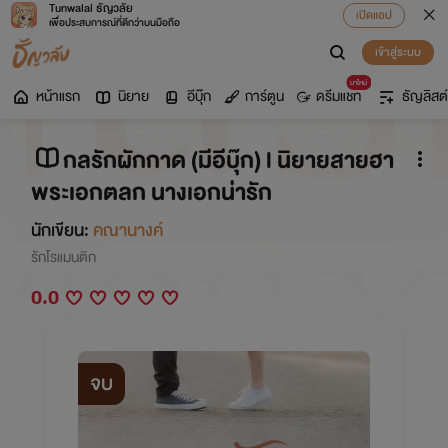
Tunwalai ธัญวลัย
เปิดแอป
เพื่อประสบการณ์ที่ดีกว่าบนมือถือ
เข้าสู่ระบบ
มาใหม่
หน้าแรก
นิยาย
อีบุ๊ก
การ์ตูน
ดรีมแชท
ธัญลิสต์
กลรักผักกาด (มีอีบุ๊ก) l นิยายสายฮา
พระเอกตลก นางเอกน่ารัก
นักเขียน:
คณานางค์
รักโรแมนติก
0.0
จบ