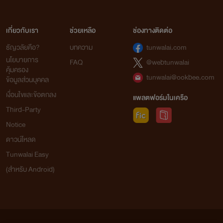
เกี่ยวกับเรา
ช่วยเหลือ
ช่องทางติดต่อ
ธัญวลัยคือ?
บทความ
tunwalai.com
นโยบายการ
FAQ
@webtunwalai
คุ้มครอง
tunwalai@ookbee.com
ข้อมูลส่วนบุคคล
เงื่อนไขและข้อตกลง
แพลตฟอร์มในเครือ
Third-Party
Notice
ดาวน์โหลด
Tunwalai Easy
(สำหรับ Android)