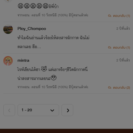
😫😫😫😫😫อิพี่บ้า
จากตอน: ตอนที่ 10 วิ่งหนีผี (100%) อีบุ๊คมาแล้วค่ะ
ตอบกลับ (1)
Ploy_Chompoo
2 ปีที่แล้ว
ทำไมฉันอ่านแล้วร้องไห้สงสารผักกาด ฉันไม่
ตลกเลย ฮือ...
ตอบกลับ (1)
mintra
2 ปีที่แล้ว
ไรท์เขียนได้ฮา 🤣 แต่เอาจริงๆชีวิตผักกาดนี่
น่าสงสารมากเลยนะ🥹
จากตอน: ตอนที่ 10 วิ่งหนีผี (100%) อีบุ๊คมาแล้วค่ะ
ตอบกลับ (2)