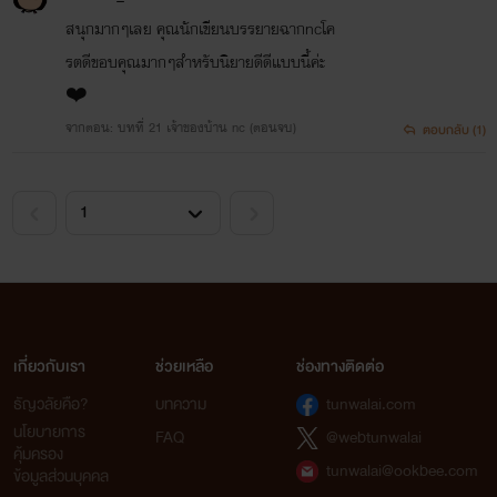
สนุกมากๆเลย คุณนักเขียนบรรยายฉากncโค
รตดีขอบคุณมากๆสำหรับนิยายดีดีแบบนี้ค่ะ
❤️
จากตอน: บทที่ 21 เจ้าของบ้าน nc (ตอนจบ)
ตอบกลับ (1)
เกี่ยวกับเรา
ช่วยเหลือ
ช่องทางติดต่อ
ธัญวลัยคือ?
บทความ
tunwalai.com
นโยบายการ
FAQ
@webtunwalai
คุ้มครอง
tunwalai@ookbee.com
ข้อมูลส่วนบุคคล