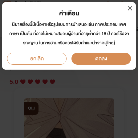
Tunwalai ธัญวลัย
เปิดแอป
เพื่อประสบการณ์ที่ดีกว่าบนมือถือ
คำเตือน
เข้าสู่ระบบ
นิยายเรื่องนี้มีเนื้อหาหรือรูปแบบการนำเสนอ เช่น ภาพประกอบ เพศ
มาใหม่
หน้าแรก
นิยาย
อีบุ๊ก
การ์ตูน
ดรีมแชท
ธัญลิสต์
ภาษา เป็นต้น ที่อาจไม่เหมาะสมกับผู้อ่านที่อายุต่ำกว่า 18 ปี ควรใช้วิจา
รณญาน ในการอ่านหรือควรได้รับคำแนะนำจากผู้ใหญ่
พ่อบ้านคฤหาสน์มาเฟีย 4p / pwp
ยกเลิก
ตกลง
นักเขียน:
สิบสาม
Y
5.0
จบ