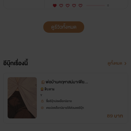
0
ดูรีวิวทั้งหมด
อีบุ๊กเรื่องนี้
ดูทั้งหมด
พ่อบ้านคฤหาสน์มาเฟีย 4
p / pwp
สิบสาม
Y
ซื้ออีบุ๊กปลดล็อกนิยาย
เคยปลดล็อกนิยายได้ส่วนลดอีบุ๊ก
89 บาท