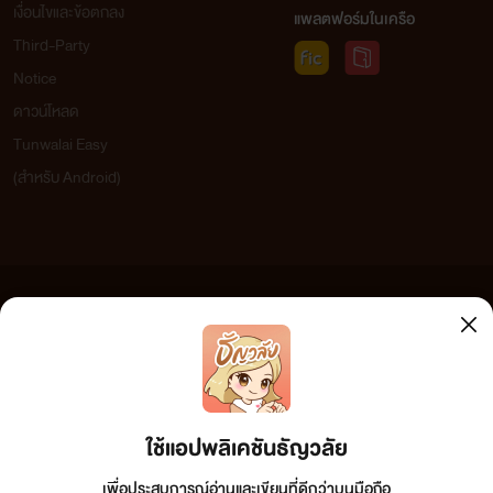
เงื่อนไขและข้อตกลง
แพลตฟอร์มในเครือ
Third-Party
Notice
ดาวน์โหลด
Tunwalai Easy
(สำหรับ Android)
ข้อความที่ท่านได้อ่านจากเว็บไซต์นี้เกิดจากการเขียนโดยสาธารณชนและเผยแพร่โดยอัตโนมัติ ผู้ดูแล
เว็บไซต์แห่งนี้ไม่ได้เห็นด้วยและไม่ขอรับผิดชอบต่อข้อความใดๆ ทั้งสิ้น ดังนั้นผู้อ่านทุกท่านโปรดใช้
วิจารณญาณในการกลั่นกรองด้วยตนเอง และหากท่านพบข้อความใดๆ ที่ขัดต่อกฎหมายและศีลธรรม
กรุณาแจ้งมาที่ tunwalai@ookbee.com เพื่อทีมงานจะได้ดำเนินการในทันที ทั้งนี้ ทางเว็บไซต์ขอสงวน
ลิขสิทธิ์ตามพระราชบัญญัติลิขสิทธิ์ (ฉบับเพิ่มเติม) พ.ศ.2558
ใช้แอปพลิเคชันธัญวลัย
เพื่อประสบการณ์อ่านและเขียนที่ดีกว่าบนมือถือ