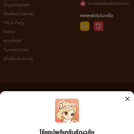
tunwalai@ookbee.com
ข้อมูลส่วนบุคคล
เงื่อนไขและข้อตกลง
แพลตฟอร์มในเครือ
Third-Party
Notice
ดาวน์โหลด
Tunwalai Easy
(สำหรับ Android)
ข้อความที่ท่านได้อ่านจากเว็บไซต์นี้เกิดจากการเขียนโดยสาธารณชนและเผยแพร่โดยอัตโนมัติ ผู้ดูแล
เว็บไซต์แห่งนี้ไม่ได้เห็นด้วยและไม่ขอรับผิดชอบต่อข้อความใดๆ ทั้งสิ้น ดังนั้นผู้อ่านทุกท่านโปรดใช้
วิจารณญาณในการกลั่นกรองด้วยตนเอง และหากท่านพบข้อความใดๆ ที่ขัดต่อกฎหมายและศีลธรรม
กรุณาแจ้งมาที่ tunwalai@ookbee.com เพื่อทีมงานจะได้ดำเนินการในทันที ทั้งนี้ ทางเว็บไซต์ขอสงวน
ลิขสิทธิ์ตามพระราชบัญญัติลิขสิทธิ์ (ฉบับเพิ่มเติม) พ.ศ.2558
ใช้แอปพลิเคชันธัญวลัย