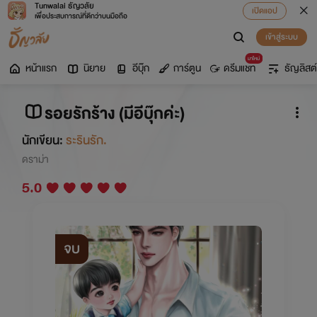
Tunwalai ธัญวลัย
เปิดแอป
เพื่อประสบการณ์ที่ดีกว่าบนมือถือ
เข้าสู่ระบบ
มาใหม่
หน้าแรก
นิยาย
อีบุ๊ก
การ์ตูน
ดรีมแชท
ธัญลิสต์
รอยรักร้าง (มีอีบุ๊กค่ะ)
นักเขียน:
ระรินรัก.
ดราม่า
5.0
จบ