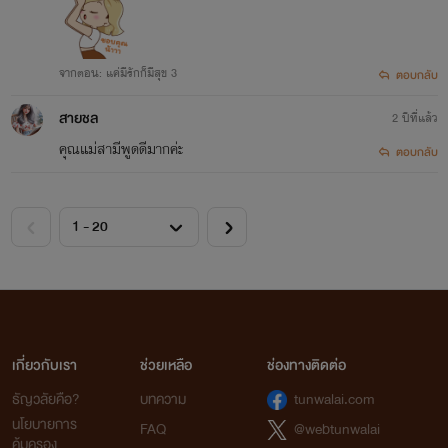
จากตอน: แค่มีรักก็มีสุข 3
ตอบกลับ
สายชล
2 ปีที่แล้ว
คุณแม่สามีพูดดีมากค่ะ
ตอบกลับ
เกี่ยวกับเรา
ช่วยเหลือ
ช่องทางติดต่อ
ธัญวลัยคือ?
บทความ
tunwalai.com
นโยบายการ
FAQ
@webtunwalai
คุ้มครอง