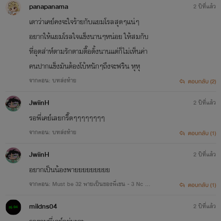
panapanama
2 ปีที่แล้ว
เดาว่าเคย์คงจะใจร้ายกับแยมโรลสุดๆแน่ๆ
อยากให้แยมโรลใจแข็งนานๆหน่อย ให้สมกับ
ที่อุตส่าห์ตามรักตามตื๊อตั้งนานแต่ก็ไม่เห็นค่า
คนปากแข็งมันต้องโบ้หนักๆถึงจะฟริน หุหุ
จากตอน: บทส่งท้าย
ตอบกลับ (2)
JwiinH
2 ปีที่แล้ว
รอพี่เคย์เลยกรี๊ดๆๆๆๆๆๆๆๆ
จากตอน: บทส่งท้าย
ตอบกลับ (1)
JwiinH
2 ปีที่แล้ว
อยากเป็นน้องพายยยยยยยยย
จากตอน: Must be 32 พายเป็นของพี่เชน - 3 Nc 20
ตอบกลับ (1)
+ END
mildns04
2 ปีที่แล้ว