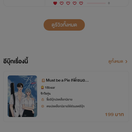
0
ดูรีวิวทั้งหมด
อีบุ๊กเรื่องนี้
ดูทั้งหมด
Must be a Pie #พี่เชนอย่า
ดุพาย
18bear
รักวัยรุ่น
ซื้ออีบุ๊กปลดล็อกนิยาย
เคยปลดล็อกนิยายได้ส่วนลดอีบุ๊ก
199 บาท