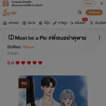
Tunwalai ธัญวลัย
เปิดแอป
เพื่อประสบการณ์ที่ดีกว่าบนมือถือ
เข้าสู่ระบบ
มาใหม่
หน้าแรก
นิยาย
อีบุ๊ก
การ์ตูน
ดรีมแชท
ธัญลิสต์
Must be a Pie #พี่เชนอย่าดุพาย
นักเขียน:
18bear
รักวัยรุ่น
5.0
จบ