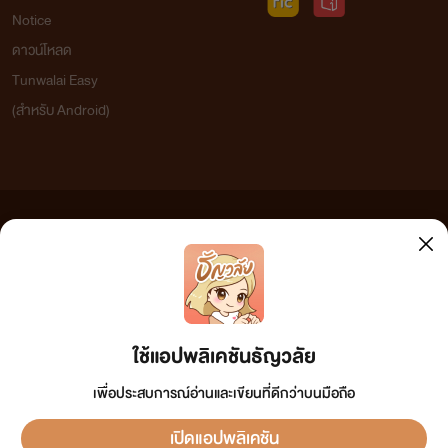
Notice
ดาวน์โหลด
Tunwalai Easy
(สำหรับ Android)
ข้อความที่ท่านได้อ่านจากเว็บไซต์นี้เกิดจากการเขียนโดยสาธารณชนและเผยแพร่โดยอัตโนมัติ ผู้ดูแล
เว็บไซต์แห่งนี้ไม่ได้เห็นด้วยและไม่ขอรับผิดชอบต่อข้อความใดๆ ทั้งสิ้น ดังนั้นผู้อ่านทุกท่านโปรดใช้
วิจารณญาณในการกลั่นกรองด้วยตนเอง และหากท่านพบข้อความใดๆ ที่ขัดต่อกฎหมายและศีลธรรม
กรุณาแจ้งมาที่ tunwalai@ookbee.com เพื่อทีมงานจะได้ดำเนินการในทันที ทั้งนี้ ทางเว็บไซต์ขอสงวน
ลิขสิทธิ์ตามพระราชบัญญัติลิขสิทธิ์ (ฉบับเพิ่มเติม) พ.ศ.2558
ใช้แอปพลิเคชันธัญวลัย
เพื่อประสบการณ์อ่านและเขียนที่ดีกว่าบนมือถือ
เปิดแอปพลิเคชัน