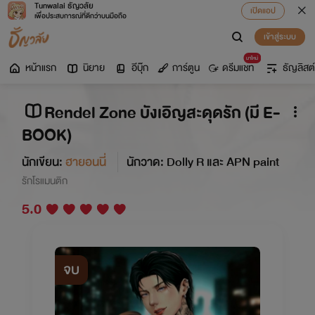
Tunwalai ธัญวลัย
เปิดแอป
เพื่อประสบการณ์ที่ดีกว่าบนมือถือ
เข้าสู่ระบบ
มาใหม่
หน้าแรก
นิยาย
อีบุ๊ก
การ์ตูน
ดรีมแชท
ธัญลิสต์
Rendel Zone บังเอิญสะดุดรัก (มี E-
BOOK)
นักเขียน:
ฮายอนนี่
นักวาด: Dolly R และ APN paint
รักโรแมนติก
5.0
จบ