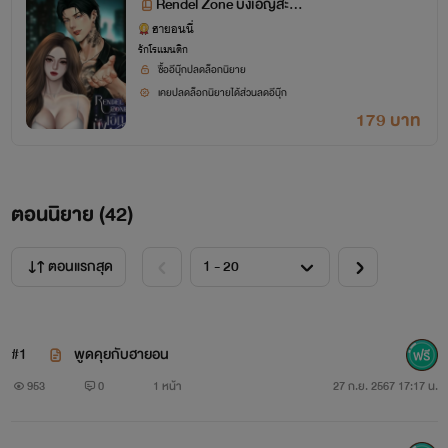
Rendel Zone บังเอิญสะดุ
ดรัก
ฮายอนนี่
รักโรแมนติก
ซื้ออีบุ๊กปลดล็อกนิยาย
เคยปลดล็อกนิยายได้ส่วนลดอีบุ๊ก
179 บาท
ตอนนิยาย (
42
)
ตอนแรกสุด
#1
พูดคุยกับฮายอน
953
0
1 หน้า
27 ก.ย. 2567 17:17 น.