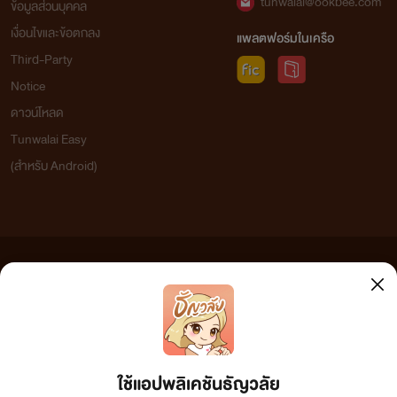
tunwalai@ookbee.com
ข้อมูลส่วนบุคคล
เงื่อนไขและข้อตกลง
แพลตฟอร์มในเครือ
Third-Party
Notice
ดาวน์โหลด
Tunwalai Easy
(สำหรับ Android)
ข้อความที่ท่านได้อ่านจากเว็บไซต์นี้เกิดจากการเขียนโดยสาธารณชนและเผยแพร่โดยอัตโนมัติ ผู้ดูแล
เว็บไซต์แห่งนี้ไม่ได้เห็นด้วยและไม่ขอรับผิดชอบต่อข้อความใดๆ ทั้งสิ้น ดังนั้นผู้อ่านทุกท่านโปรดใช้
วิจารณญาณในการกลั่นกรองด้วยตนเอง และหากท่านพบข้อความใดๆ ที่ขัดต่อกฎหมายและศีลธรรม
กรุณาแจ้งมาที่ tunwalai@ookbee.com เพื่อทีมงานจะได้ดำเนินการในทันที ทั้งนี้ ทางเว็บไซต์ขอสงวน
ลิขสิทธิ์ตามพระราชบัญญัติลิขสิทธิ์ (ฉบับเพิ่มเติม) พ.ศ.2558
ใช้แอปพลิเคชันธัญวลัย