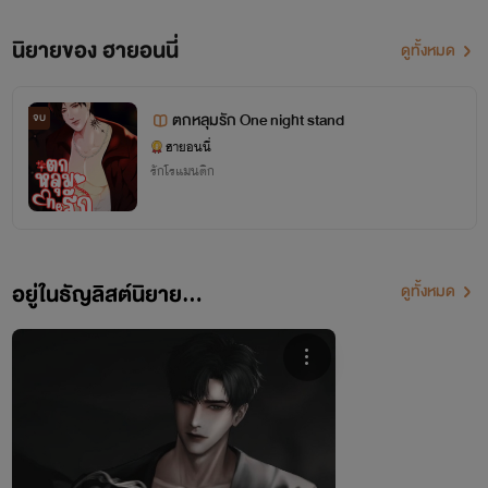
นิยายของ ฮายอนนี่
ดูทั้งหมด
ตกหลุมรัก One night stand
จบ
ฮายอนนี่
รักโรแมนติก
อยู่ในธัญลิสต์นิยาย...
ดูทั้งหมด