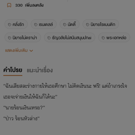
330
เพิ่มลงคลัง
คลั่งรัก
เรนเดลล์
นัตตี้
นิยายโรแมนติก
นิยายไม่ดราม่า
ธัญวลัยไม่สนับสนุนปกai
พระเอกหล่อ
แสดงเพิ่มเติม
นางเอกสวย
18+
แอบรัก
แอบชอบ
รุกหนัก
พระเอกธงเขียว
คำโปรย
แนะนำเรื่อง
“ฉันเสียสละร่างกายให้เธอศึกษา ไม่คิดเงินนะ ฟรี! แต่ถ้าเกรงใจ
เธอจะจ่ายเงินให้ฉันก็ได้นะ”
“นายร้อนเงินเหรอ?”
“ป่าว ร้อนหัวล่าง”