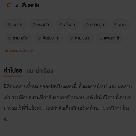
2
เพิ่มลงคลัง
นิยาย
หนังสือ
อิโรติก
รักวัยรุ่น
วาย
ชายหญิง
จีนโบราณ
ข้ามเวลา
แฟนตาซี
แสดงเพิ่มเติม
์nc
18+++
20+++
เกมส์ออนไลน์
โรมานซ์
คำโปรย
แนะนำเรื่อง
นี่คือผลงานทั้งหมดของไรท์ในตอนนี้ ทั้งผลงานใหม่ และ ผลงาน
เก่า รวมถึงผลงานที่กำลังรอวางจำหน่าย ไรท์ได้นำนิยายทั้งหมด
มารวมไว้ที่นี่แล้วค่ะ #ไรท์กำลังเก็บเงินสร้างบ้าน #ฝากนิยายด้วย
ค่ะ