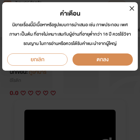
Tunwalai ธัญวลัย
เปิดแอป
เพื่อประสบการณ์ที่ดีกว่าบนมือถือ
คำเตือน
เข้าสู่ระบบ
นิยายเรื่องนี้มีเนื้อหาหรือรูปแบบการนำเสนอ เช่น ภาพประกอบ เพศ
มาใหม่
หน้าแรก
นิยาย
อีบุ๊ก
การ์ตูน
ดรีมแชท
ธัญลิสต์
ภาษา เป็นต้น ที่อาจไม่เหมาะสมกับผู้อ่านที่อายุต่ำกว่า 18 ปี ควรใช้วิจา
รณญาน ในการอ่านหรือควรได้รับคำแนะนำจากผู้ใหญ่
รวมนิยายทั้งหมดของนามปากกา
"ภูษานารี" และ "Yseeysee"
ยกเลิก
ตกลง
นักเขียน:
ภูษานารี
อีโรติก
0.0