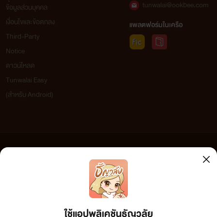
tunwalai@ookbee.com
ข้อมูลส่วนบุคคล
6.Professional Se x [C]เกมส์ [X] ออนไลน์……….….NC18++++[จบแล้ว]
(ไอซี่)
เงื่อนไขและข้อตกลง
แพลตฟอร์มในเครือ
7.Professional Se x [D]เกมส์ [X] ออนไลน์……….….NC18++++[จบแล้ว]
(แอล)
Third-Party
8.Professional Se x [E]เกมส์ [X] ออนไลน์……...............….….NC18++++[จบแล้ว][
(เอ็นจอย)
Notice
9.Professional Se x [F]เกมส์ [X] ออนไลน์……...............….….NC18++++[จบแล้ว]
(คอกเทล)
ดาวน์โหลด
Tunwalai Easy
10.Love Boy เต๊าะนัก...รักให้เข็ด!!!!……..............…… NC18++++[จบแล้ว]
(สำหรับ Android)
11.Professional Se x [Zero]เกมส์ [X] ออนไลน์……...............….….NC18++++
[NEW!]
ข้อความที่ท่านได้อ่านจากเว็บไซต์นี้เกิดจากการเขียนโดยสาธารณชนและเผยแพร่โดยอัตโนมัติ ผู้ดูแล
เว็บไซต์แห่งนี้ไม่ได้เห็นด้วยและไม่ขอรับผิดชอบต่อข้อความใดๆ ทั้งสิ้น ดังนั้นผู้อ่านทุกท่านโปรดใช้
วิจารณญาณในการกลั่นกรองด้วยตนเอง และหากท่านพบข้อความใดๆ ที่ขัดต่อกฎหมายและศีลธรรม
กรุณาแจ้งมาที่ tunwalai@ookbee.com เพื่อทีมงานจะได้ดำเนินการในทันที ทั้งนี้ ทางเว็บไซต์ขอสงวน
ลิขสิทธิ์ตามพระราชบัญญัติลิขสิทธิ์ (ฉบับเพิ่มเติม) พ.ศ.2558
GAME 18+++
ใช้แอปพลิเคชันธัญวลัย
Professional Sex (Special Game)................เกมส์ 18+ คลับสำหรับสาวๆ