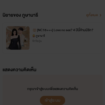
Hi!!!!!!!!
นิยายของ ภูษานารี
ดูทั้งหมด
ไรท์ "ภูษานารี" นะคะ
นักเขียนโนเนม เขียนนิยายสายหื่นสุดๆตามประสา มีความมโนสูง ถ้ารักก็กดอ่านกันเยอะๆนะ มว๊วฟๆ
[NC18+++] Love no sex? 4 ปีนี้ห้ามมีรัก?
ภูษานารี
รักวัยรุ่น
((((ตอนนี้มีอยู่หลายเรื่องมากกกกกกกกก ใครชอบแนวไหนอ่านต่อได้เลย))))
แสดงความคิดเห็น
นิยายจีนโบราณ
1.เหม่ยป๋าย…เพลิงรัก เชลยล่มบัลลัง………………NC25++++ [จบแล้ว]
กรุณาเข้าสู่ระบบเพื่อแสดงความคิดเห็น
2.เหม่ยป๋าย…เพลิงรัก เชลยล่มบัลลัง 2…………….NC25++++[จบแล้ว]
เข้าสู่ระบบ
3.ชิงหลิน…เสน่ห์ร้าย คุณหนูตระกูลชิง…………….NC25++++[จบแล้ว]