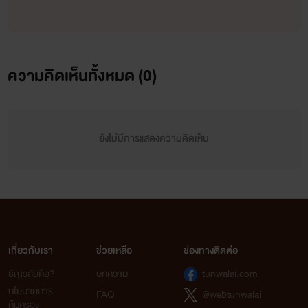
4.ฮุ่ยฟาง…คำสาปรักพิพากษา…………………..…..NC25++++[จบแล้ว]
5.ป๋ายชุน…เพลิงรัก บุรุษ ครองบัลลัง…………..NC25++++[จบแล้ว]
6. อี้จี...ฆาตกรรมนางโลม…………………..…..NC25++++[จบแล้ว]
ความคิดเห็นทั้งหมด (
0
)
7. ฮวาหลิง…องค์หญิงทะลุมิติ…………………………….NC25+++
[NEW!]
ยังไม่มีการแสดงความคิดเห็น
นิยายรักวัยรุ่น
1.Final Class ปฏิบัติการ[X]พี่สาวข้างบ้าน ………….NC18++++[จบแล้ว]
2.1 Day 1 Se xถ้าไม่[X]ฉันตาย……………………NC25++++[จบแล้ว]
เกี่ยวกับเรา
ช่วยเหลือ
ช่องทางติดต่อ
3.YeYe! พี่คะ มา[เย๊]กันเถอะ……………………..….NC18++++[จบแล้ว]
ธัญวลัยคือ?
บทความ
tunwalai.com
4.Professional Se x [A] เกมส์ [X] ออนไลน์…..…..….NC18++++[จบแล้ว]
(แรนดี้)
นโยบายการ
FAQ
@webtunwalai
5.Professional Se x [B]เกมส์ [X] ออนไลน์…..….........….NC18++++[จบแล้ว]
(เบบี้)
คุ้มครอง