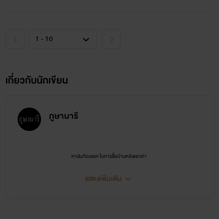
เกี่ยวกับนักเขียน
ภูษานารี
หาเงินก้อนแรก ในการซื้อบ้านหลังแรกค่ะ!
ฝากทุกคนเป็นกำลังใจให้ไรท์ด้วยนะคะ ฮึบๆ # ขอให้สนุกกับนิยายค่ะ
แสดงเพิ่มเติม
#ภูษานารี
#วายซี่วายซี
#yseeysee
#หนังสือ
#นวนิยาย
#นิยาย
#โรมานช์
#โรแมนติก
#NC
#อิโรติก
#นิยายสุดแซ่บ
#อ่านนิยาย