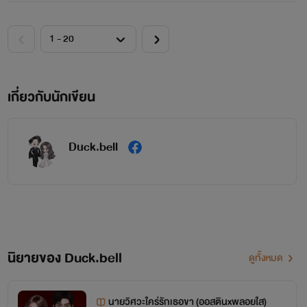
เกี่ยวกับนักเขียน
Duck.bell
นิยายของ Duck.bell
ดูทั้งหมด
นายวิศวะใคร่รักเธอขา (ออสตินxพลอยใส)