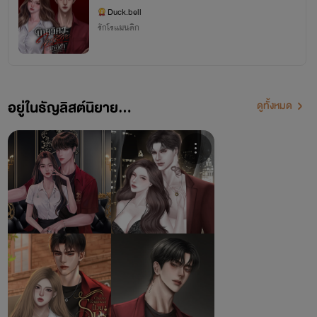
Duck.bell
รักโรแมนติก
อยู่ในธัญลิสต์นิยาย...
ดูทั้งหมด