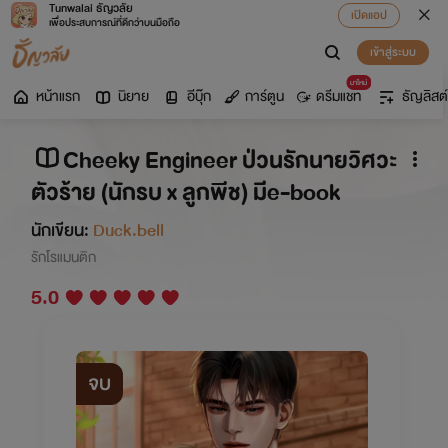
Tunwalai ธัญวลัย
เปิดแอป
เพื่อประสบการณ์ที่ดีกว่าบนมือถือ
เข้าสู่ระบบ
มาใหม่
หน้าแรก
นิยาย
อีบุ๊ก
การ์ตูน
ดรีมแชท
ธัญลิสต์
Cheeky Engineer ป่วนรักนายวิศวะ
ตัวร้าย (นักรบ x ลูกพีช) มีe-book
นักเขียน:
Duck.bell
รักโรแมนติก
5.0
จบ