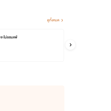
ดูทั้งหมด
ฉันจะไม่ยอมแพ้
วิว
จบ
น้อง
รักโรแ