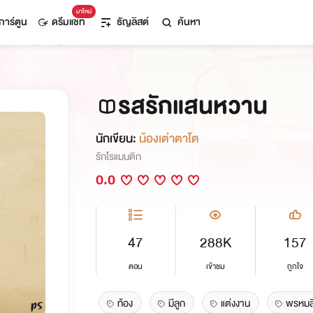
มาใหม่
การ์ตูน
ดรีมแชท
ธัญลิสต์
ค้นหา
รสรักแสนหวาน
นักเขียน:
น้องเต่าตาโต
รักโรแมนติก
0.0
47
288K
157
ตอน
เข้าชม
ถูกใจ
ท้อง
มีลูก
แต่งงาน
พรหมลิ