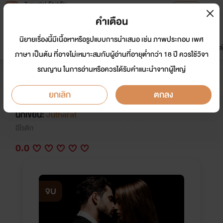
Tunwalai ธัญวลัย
เปิดแอป
เพื่อประสบการณ์ที่ดีกว่าบนมือถือ
คำเตือน
เข้าสู่ระบบ
นิยายเรื่องนี้มีเนื้อหาหรือรูปแบบการนำเสนอ เช่น ภาพประกอบ เพศ
มาใหม่
หน้าแรก
นิยาย
อีบุ๊ก
การ์ตูน
ดรีมแชท
ธัญลิสต์
ภาษา เป็นต้น ที่อาจไม่เหมาะสมกับผู้อ่านที่อายุต่ำกว่า 18 ปี ควรใช้วิจา
รณญาน ในการอ่านหรือควรได้รับคำแนะนำจากผู้ใหญ่
Bad Guy รักร้ายนายมาเฟีย 1 (เมฆา)
NC 25++
ยกเลิก
ตกลง
นักเขียน:
Jutharat
อีโรติก
0.0
จบ