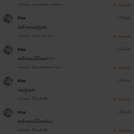
ไรท์ทุกคนก็อยากสร้างผลงานของ
จากตอน: งานแต่งงาน (ตอนจบ)
ตอบกลับ
ตนเองออกมาให้ดีที่สุด
Kitar
2 ปีที่แล้ว
ถ้ายังไงก็ฝากติดตามผลงานกันด้วย
รออีกตอนอยู่นะค่ะ
จากตอน: นางบำเรอ NC++
ตอบกลับ
นะคะ
Kitar
2 ปีที่แล้ว
และตอนนี้ไรท์มีอีบุ๊คแล้ว ถ้าใคร
ขออีกตอนได้ไหมค่าาาา
สนใจเก็บไว้อ่านก็เชิญเลยนะค้าา
จากตอน: เยื่อพรหมจรรย์ NC++
ตอบกลับ
ที่ Mebmarket , Ookbee
Kitar
2 ปีที่แล้ว
รออยู่นะค่ะ
จากตอน: ชีวิตพลิกผัน
ตอบกลับ
Jutharat
Kitar
2 ปีที่แล้ว
ขออีกตอนได้ไหมงับบ
จากตอน: ชีวิตพลิกผัน
ตอบกลับ