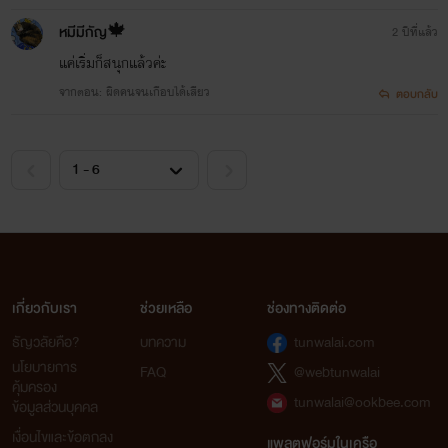
หมีมีกัญ🍁
2 ปีที่แล้ว
แค่เริ่มก็สนุกแล้วค่ะ
จากตอน: ผิดคนจนเกือบได้เสียว
ตอบกลับ
เกี่ยวกับเรา
ช่วยเหลือ
ช่องทางติดต่อ
ธัญวลัยคือ?
บทความ
tunwalai.com
นโยบายการ
FAQ
@webtunwalai
คุ้มครอง
tunwalai@ookbee.com
ข้อมูลส่วนบุคคล
เงื่อนไขและข้อตกลง
แพลตฟอร์มในเครือ