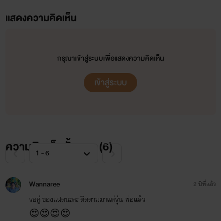
ให้กำลังใจกันเข้ามา
แสดงความคิดเห็น
ถ้านิยายของไรท์ มีสิ่งผิดพลาด เขียน
ผิด
กรุณาเข้าสู่ระบบเพื่อแสดงความคิดเห็น
ผิดจรรยาบรรณ หรือว่าอะไรก็แล้วแต่
เข้าสู่ระบบ
ไรท์ต้องขอโทษจริงๆนะคะ ที่อาจจะรู้
เท่าไม่ถึงการณ์
แต่ก็อยากให้รีดทุกคนอ่านเพื่อความ
ความคิดเห็นทั้งหมด (
6
)
สนุกสนาน
สร้างความบันเทิงให้กับตนเองเนาะ
Wannaree
2 ปีที่แล้ว
อย่าไปซีเรียสมากมาย
รอคู่ ของแฝดนะคะ ติดตามมาแต่รุ่น พ่อแล้ว
😍😍😍😍