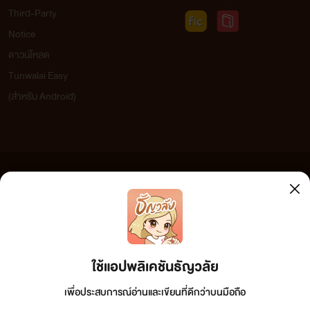
Third-Party
Notice
ดาวน์โหลด
Tunwalai Easy
(สำหรับ Android)
ข้อความที่ท่านได้อ่านจากเว็บไซต์นี้เกิดจากการเขียนโดยสาธารณชนและเผยแพร่โดยอัตโนมัติ ผู้ดูแล
เว็บไซต์แห่งนี้ไม่ได้เห็นด้วยและไม่ขอรับผิดชอบต่อข้อความใดๆ ทั้งสิ้น ดังนั้นผู้อ่านทุกท่านโปรดใช้
วิจารณญาณในการกลั่นกรองด้วยตนเอง และหากท่านพบข้อความใดๆ ที่ขัดต่อกฎหมายและศีลธรรม
กรุณาแจ้งมาที่ tunwalai@ookbee.com เพื่อทีมงานจะได้ดำเนินการในทันที ทั้งนี้ ทางเว็บไซต์ขอสงวน
ลิขสิทธิ์ตามพระราชบัญญัติลิขสิทธิ์ (ฉบับเพิ่มเติม) พ.ศ.2558
ใช้แอปพลิเคชันธัญวลัย
เพื่อประสบการณ์อ่านและเขียนที่ดีกว่าบนมือถือ