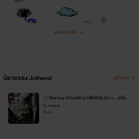
แสดงเพิ่มเติม
นิยายของ Jutharat
ดูทั้งหมด
สวัสดีคะรีดที่น่ารักทุกคน
Bad boy (จำนนรัก มาเฟียร้าย) 25++...(เรื่องต่
จบ
ก่อนอื่นไรท์ต้องขอขอบคุณสำหรับ
อ Bad doctor)
Jutharat
อีโรติก
แรงสนับสนุนด้วยนะคะ
และต้องขอบคุณทุกคนนะคะที่เขียน