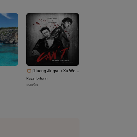
รถนาของแฟนคลับน้อยใหญ่ เขาคือเพื่อน
ามรักครั้งนี้ของเขา...
[Huang Jingyu x Xu Weiz
[KnB][AkaFuri] - Is you 
hou] CAN'T (จบแล้ว)
my heart
Rayz_lorliann
ศรีสมร
แฟนฟิก
แฟนฟิก