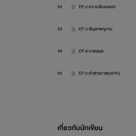
คิมซอกจิน
นักศึกษาปีสุดท้ายเอกส
#2
EP.2 ความลับของเงา
ทะเยอทะยานสูง รักในหน้าที่และมีความ
แท้ก่อนจากไปของ ปาร์คจีมิน คนรักข
#3
EP.3 สัญชาตญาณ
#4
EP.4 บาดแผล
#5
EP.5 คำสารภาพ(30%)
คิมแทฮยอง
แฟนของ จอนจองกุก.
เก่าแก่และร่ำรวย ...คืนหนึ่งในผับ 
... มินยุนกิ ชายผู้ที่เป็นโลกทั้งใบข
เกี่ยวกับนักเขียน