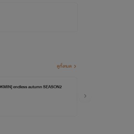
สียง การเดินทางข้ามทวีปเพื่อเก็บเกี่ยว
ของเขา คืนหนึ่งก่อนไปทำงาน ชูก้าช่วย
นวายก็เกิดขึ้น ...ชีวิตไม่มีคำว่าบังเอิญ
ดูทั้งหมด
KMIN] endless autumn SEASON2
ี่มีอดีตอันเลวร้ายเป็นแรงผลักดันให้เขา
ขมขื่นจะมาปรากฏตัวต่อหน้าและกรีดซ้ำ