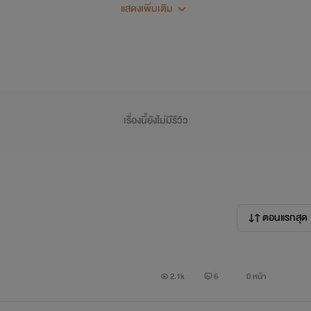
แสดงเพิ่มเติม
ินมักฝันถึงชายแปลกหน้าที่ขึ้นเตียงร่วมรักกัน เขาเริ่มสงสัยว่าตน
นที่เขาเฝ้าฝันถึง ...จอนจองกุก!! “แล้วคืนนี้จะไปหาอีกนะ” สัญญาณ
ันไป...
เรื่องนี้ยังไม่มีรีวิว
กชายมัธยมปลายสุดอัจฉริยะที่ถูกคัดเลือกให้เข้าเรียนในโรงเรียนเด
ลังเหนือธรรมชาติ มีเพียง คิมนัมจุน ญาติผู้พี่เท่านั้นที่กุมความลั
่ใจปรารถนา ...เขากำลังจะใช้มันกับ ปาร์คจีมิน ...คนที่ทำให้เข
ตอนแรกสุด
2.1k
6
0 หน้า