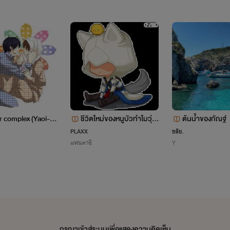
ช้สเตจเนมว่าเจโฮป ชายหนุ่มผู้เต็มไปด้วยเสน่ห์ อันเป็นที่ปรา
ี่กำลังหมายตามองใครบางคนก่อนอุปสรรคครั้งใหญ่จะเป็นตัววัดใจในคว
r complex (Yaoi-1
ชีวิตใหม่ของหนูบัวทำไมวุ่น
ต้นน้ำของกัณฐ์
วายอย่างนี้! [ฮาเร็มใสๆ]
PLAXX
ชลัย.
แฟนตาซี
Y
กรุณาเข้าสู่ระบบเพื่อแสดงความคิดเห็น