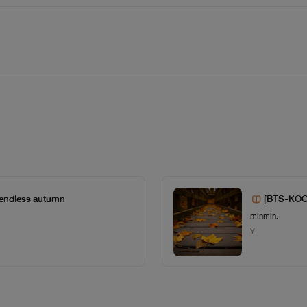
หนึ่งที่ชีวิตทุกลมหายใจเต็มไปด้วยความฝันอยากเป็นแรปเปอร์ที่มีชื่อเ
์ดัม ที่ซึ่งเปี่ยมไปด้วยโอกาสและมุมมองแปลกใหม่จึงเป็นความหวัง
้ามคืนเขามีสัมพันธ์ลึกซึ้งกับเพื่อนใหม่ที่เพิ่งรู้จัก และแล้วความวุ่
endless autumn
[BTS-KOO
ก... เพื่อนของ คิมซอกจิน ... เป็นเด็กอัจฉริยะที่แท้จริง ชายหนุ่มท
minmin.
สัมพันธ์แลกกับเงินคืองานประจำที่เขาทำ ก่อนที่วันหนึ่งอดีตแสน
Y
ร้องหามาตลอด...ยิ่งหลีกหนีก็ยิ่งตามหา ยิ่งหลบซ่อนก็ยิ่งค้นเจอ