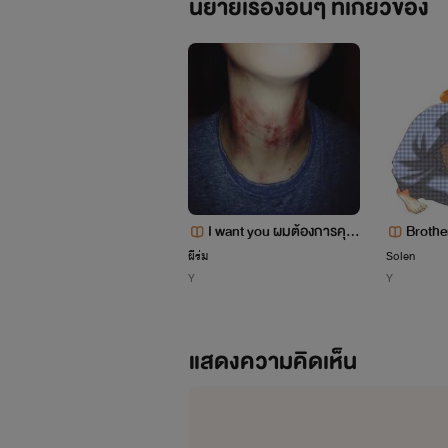
นิยายเรื่องอื่นๆ ที่เกี่ยวข้อง
จองโฮซอก
แรปเปอร์ระดับเทพที่ใ
สนิทของชูก้า แรปเปอร์หนุ่มเนื้อหอมท
I want you ผมต้องการคุ
Brothe
ณ!! [เรท18+ ฮาเร็ม NC]
8+)
ผีร่ม
Solen
Y
Y
แสดงความคิดเห็น