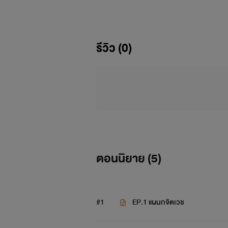
สุดท้าย ไม่กี่เดือนที่ผ่านมา ปาร์คจีม
แล้ววันหนึ่ง ชะตาก็พาให้เขามาพบกับค
เป็นครั้งแรกในชีวิตจริง ที่ซึ่งเขาไม่ได้ฝ
รีวิว (0)
จอนจองกุก
ฉายา “5 วินาที”...เด็
ฉากหน้า แท้จริงเขาคือเด็กที่เกิดมากับพ
ตอนนิยาย (
5
)
100% และ ถอดจิตไปได้ทุกหนแห่งตามที
#1
EP.1 แผนกจิตเวช