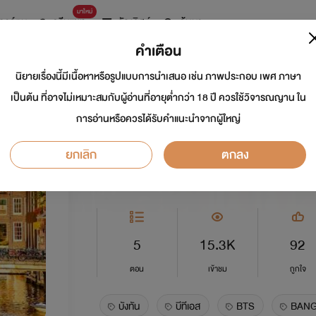
มาใหม่
การ์ตูน
ดรีมแชท
ธัญลิสต์
ค้นหา
คำเตือน
นิยายเรื่องนี้มีเนื้อหาหรือรูปแบบการนำเสนอ เช่น ภาพประกอบ เพศ ภาษา
[BTS-KOOKMIN] 5
เป็นต้น ที่อาจไม่เหมาะสมกับผู้อ่านที่อายุต่ำกว่า 18 ปี ควรใช้วิจารณญาน ใน
การอ่านหรือควรได้รับคำแนะนำจากผู้ใหญ่
นักเขียน:
minmin.
ยกเลิก
ตกลง
Y
0.0
5
15.3K
92
ตอน
เข้าชม
ถูกใจ
บังทัน
บีทีเอส
BTS
BAN