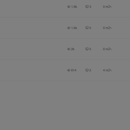
าขาวิชา จิตวิทยาสภาพแวดล้อม ของมหาวิทยาลัยชื่อดังในกรุงอัมส
1.8k
3
0 หน้า
รับผิดชอบ คือ คำนิยามตัวตน ...ช่วงหัวเลี้ยวหัวต่อของชีวิต เข
องเขา
1.6k
5
0 หน้า
2k
5
0 หน้า
814
2
4 หน้า
.. นักเรียนมัธยมปลายที่ครอบครัวส่งมาเรียนที่อัมสเตอร์ดัม ล
จะเป็นคืนที่คิมแทฮยองต้องจดจำไปตลอดชีวิต คืนที่เขาเผลอมอบความ
องเขาตลอดกาล...และตลอดมา