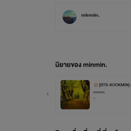
มินยุนกิ
หรือ
ชูก้า ผู้
minmin.
ประสบการณ์ดนตรีจึงเกิดขึ้น อัมสเตอร
เหลือเด็กหนุ่มชาวเกาหลีโดยบังเอิญ ชั่วข
พรหมลิขิตกำหนดมาให้เราแล้วทั้งสิ้น
นิยายของ minmin.
[BTS-KOOKMIN] 
คิมนัมจุน
ญาติผู้พี่ของ จอนจองกุ
minmin.
ดิ้นรนทุกหนทางเพื่อความอยู่รอด เพศ
Y
ทวงคืนความทรงจำที่เบื้องลึกจิตใจเรียก