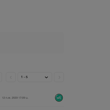
มีปัญหาทางจิตเหตุเพราะผิดหวังในรัก แต่
เตือนอันตรายจากชายผู้ซึ่งได้พบเจอกัน
็กพิเศษในกรุงอัมสเตอร์ดัม เบื้องหลัง
บ... มองเห็นสิ่งรอบตัวในที่มืดได้ชัดเจน
าตกหลุมรักตั้งแต่แรกพบ
12 ก.พ. 2559 17:09 น.