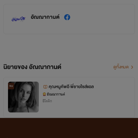
อัณณากานต์
นิยายของ อัณณากานต์
ดูทั้งหมด
คุณหนูคัพอี พี่ชายไซส์แอล
จบ
อัณณากานต์
อีโรติก