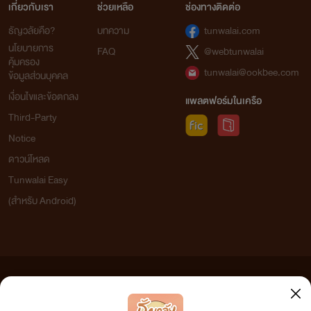
เกี่ยวกับเรา
ช่วยเหลือ
ช่องทางติดต่อ
ธัญวลัยคือ?
บทความ
tunwalai.com
นโยบายการ
FAQ
@webtunwalai
คุ้มครอง
tunwalai@ookbee.com
ข้อมูลส่วนบุคคล
เงื่อนไขและข้อตกลง
แพลตฟอร์มในเครือ
Third-Party
Notice
ดาวน์โหลด
Tunwalai Easy
(สำหรับ Android)
ข้อความที่ท่านได้อ่านจากเว็บไซต์นี้เกิดจากการเขียนโดยสาธารณชนและเผยแพร่โดยอัตโนมัติ ผู้ดูแล
เว็บไซต์แห่งนี้ไม่ได้เห็นด้วยและไม่ขอรับผิดชอบต่อข้อความใดๆ ทั้งสิ้น ดังนั้นผู้อ่านทุกท่านโปรดใช้