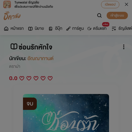
Tunwalai ธัญวลัย
เปิดแอป
เพื่อประสบการณ์ที่ดีกว่าบนมือถือ
เข้าสู่ระบบ
มาใหม่
หน้าแรก
นิยาย
อีบุ๊ก
การ์ตูน
ดรีมแชท
ธัญลิสต์
ซ่อนรักหักใจ
นักเขียน:
อัณณากานต์
ดราม่า
0.0
จบ