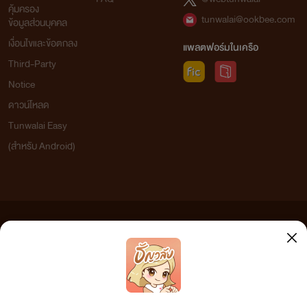
คุ้มครอง
tunwalai@ookbee.com
ข้อมูลส่วนบุคคล
เงื่อนไขและข้อตกลง
แพลตฟอร์มในเครือ
Third-Party
Notice
ดาวน์โหลด
Tunwalai Easy
(สำหรับ Android)
ข้อความที่ท่านได้อ่านจากเว็บไซต์นี้เกิดจากการเขียนโดยสาธารณชนและเผยแพร่โดยอัตโนมัติ ผู้ดูแล
เว็บไซต์แห่งนี้ไม่ได้เห็นด้วยและไม่ขอรับผิดชอบต่อข้อความใดๆ ทั้งสิ้น ดังนั้นผู้อ่านทุกท่านโปรดใช้
วิจารณญาณในการกลั่นกรองด้วยตนเอง และหากท่านพบข้อความใดๆ ที่ขัดต่อกฎหมายและศีลธรรม
กรุณาแจ้งมาที่ tunwalai@ookbee.com เพื่อทีมงานจะได้ดำเนินการในทันที ทั้งนี้ ทางเว็บไซต์ขอสงวน
ลิขสิทธิ์ตามพระราชบัญญัติลิขสิทธิ์ (ฉบับเพิ่มเติม) พ.ศ.2558