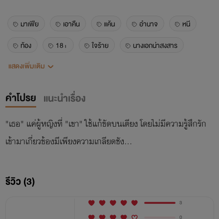
มาเฟีย
เอาคืน
แค้น
อำนาจ
หนี
ท้อง
18+
ใจร้าย
นางเอกน่าสงสาร
แสดงเพิ่มเติม
ชีวิตนางเอกลำบาก
ดราม่า
น้ำตาแตก
หวานปนขม
ขมไม่คาย
ง้อเมีย
อุ้มท้องหนี
คำโปรย
แนะนำเรื่อง
พระเอกใจร้าย
#ธัญวลัยไม่สนับสนุนปกai
"เธอ" แค่ผู้หญิงที่ "เขา" ใช้แก้ขัดบนเตียง โดยไม่มีความรู้สึกรัก
เข้ามาเกี่ยวข้องมีเพียงความเกลียดชัง...
รีวิว (3)
3
0