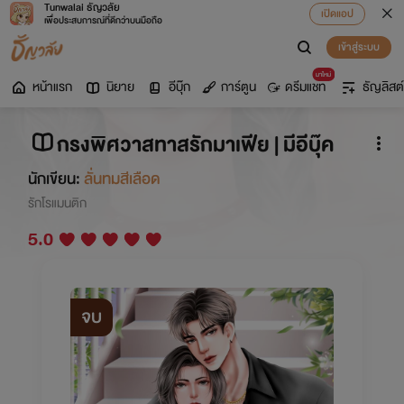
Tunwalai ธัญวลัย
เปิดแอป
เพื่อประสบการณ์ที่ดีกว่าบนมือถือ
เข้าสู่ระบบ
มาใหม่
หน้าแรก
นิยาย
อีบุ๊ก
การ์ตูน
ดรีมแชท
ธัญลิสต์
กรงพิศวาสทาสรักมาเฟีย | มีอีบุ๊ค
นักเขียน:
ลั่นทมสีเลือด
รักโรแมนติก
5.0
จบ