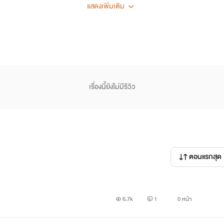
แสดงเพิ่มเติม
ิสัยต่างกันราวฟ้ากับดิน แฝดน้องจะเป็นคนที่อ่อนโยน อ่อนแอ มองโลกใ
เรื่องนี้ยังไม่มีรีวิว
คนแต่เธอก็รักแฝดน้องเช่นกันแค่ไม่แสดงออก หลังจากที่เธอรู้ว่า
ยการต้องปลอมตัวเป็นฝาแฝดผู้น้องเข้าพิธีวิวาห์แทน เรื่องนี้ผู้ที่รู
ตอนแรกสุด
ติดตามด้วยนะคะ
6.7k
1
0 หน้า