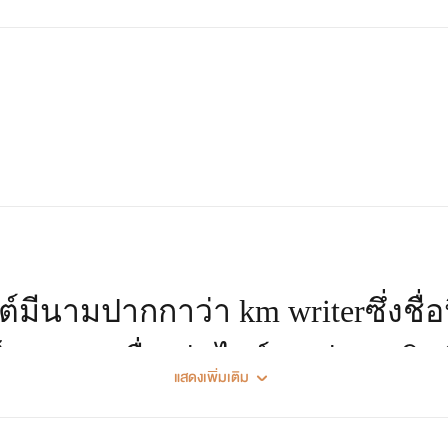
์มีนามปากกาว่า km writerซึ่งชื่อ
มมาจากชื่อเล่นไรต์เองน่ะคะ ยินดีที
ดที่มีนิสัยต่างกันราวฟ้ากับดิน แฝดน้องจะเป็นคนที่อ่อนโยน อ่อน
แสดงเพิ่มเติม
มธรรมดาที่รักในการอ่านและเขียน
ของทั้งสองคนแต่เธอก็รักแฝดน้องเช่นกันแค่ไม่แสดงออก หลังจากที่เ