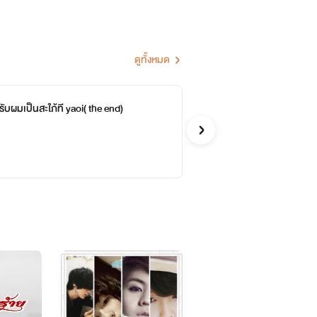
้ผู้ที่รู้ความลับก็มีเพียงแต่เธอและผู้
กทุกคนน่ะคะถ้าชอบ
ป็นกำลังใจให้
ดูทั้งหมด
ักเขียนอิสระ
้วยนะคะถ้าชอบก็
รับผมเป็นสะใภ้ที yaoi( the end)
หน
จบ
km wri
ะคะช่องทางติดต่อ
รักวัยรุ่
หลดที่
แอ มองโลกในแง่ดี ส่วนแฝดพี่แข็งแกร่ง
ธอรู้ว่าน้องสาวฝาแฝดได้หายตัวไปในวัน
้ผู้ที่รู้ความลับก็มีเพียงแต่เธอและผู้
จบ