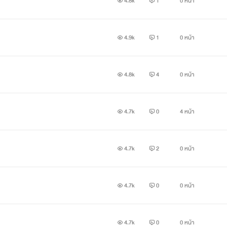
4.8k
1
0 หน้า
4.9k
1
0 หน้า
4.8k
4
0 หน้า
4.7k
0
4 หน้า
รที่เธอถูกทำร้าย เขาเป็นนักธุรกิจที่ทำรีสอร์ททางภาคใต้
รเอานะคะบุคคลในภาพไม่ได้มีส่วนเกี่ยวข้องใดๆทั้งสิ้นผู้เขียนเ
4.7k
2
0 หน้า
ด้รับความเสียหายแต่อย่างใด cr.google and ulzzaang net idol ko
4.7k
0
0 หน้า
4.7k
0
0 หน้า