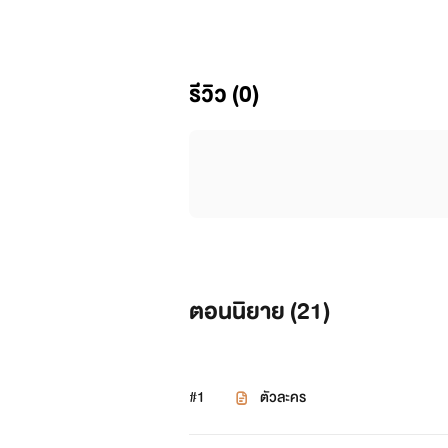
รีวิว (0)
คำโปรย
เธอผู้ที่มีฝาแฝดแต่เป็นแฝดที่มีน
ไม่ยอมคน นั่นคือความต่างของทั้งสอง
เธอจึงต้องปลอมตัวเพื่อสืบหาความจริงโด
เท่านั้น
ตอนนิยาย (
21
)
เรื่องราวจะเป็นยังไงต่อไปไรต์ฝาก
#1
ตัวละคร