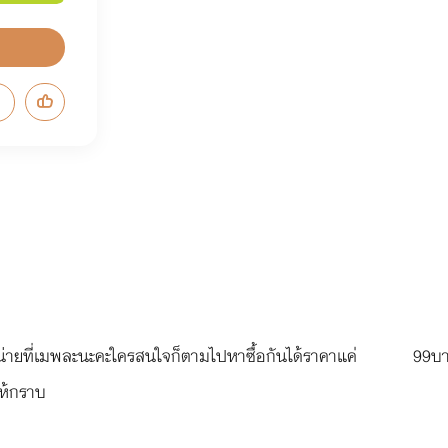
ำหน่ายที่เมพละนะคะใครสนใจก็ตามไปหาซื้อกันได้ราคาแค่ 99บาทเ
ห้กราบ