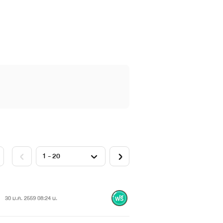
นแง่ดี ส่วนแฝดพี่แข็งแกร่ง เด็ดเดี่ยว
น้องสาวฝาแฝดได้หายตัวไปในวันแต่งงาน
้ความลับก็มีเพียงแต่เธอและผู้เป็นมารดา
30 ม.ค. 2559 08:24 น.