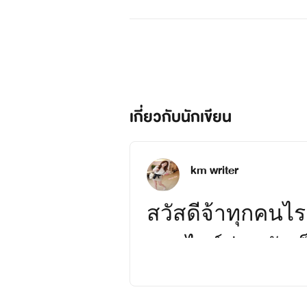
เกี่ยวกับนักเขียน
วิวาห์วุ่นลุ้นรักสลับตัว
km writer
lonelyone
สวัสดีจ้าทุกคนไรต
www.mebmarket.com
ของไรต์ส่วนตัวเอ็
คำโปรยเธอผู้ที่มีฝาแฝดแต่เป็นแฝ
แค่นักเขียนโนเน
เด็ดเดี่ยว ไม่ยอมคน นั่นคือความต่าง