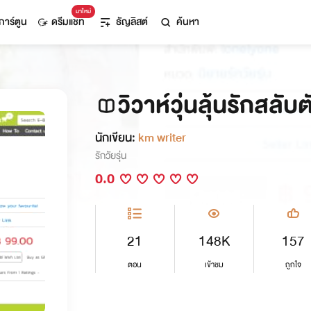
มาใหม่
การ์ตูน
ดรีมแชท
ธัญลิสต์
ค้นหา
วิวาห์วุ่นลุ้นรักสลับต
นักเขียน:
km writer
รักวัยรุ่น
0.0
21
148K
157
ตอน
เข้าชม
ถูกใจ