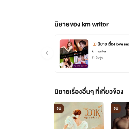
แต่งงานเธอจึงต้องปลอมตัวเพื่อสืบหาควา
บ๊องๆตามประสาอย่
เป็นมารดาเท่านั้น
นิยายเค้าเรื่อง
นิยายของ km writer
เค้าได้น๊าถ้ารัก
วิวาห์วุ่นลุ้นรักสลับตัว
โนเนมคนนี้ด้วย
นิยาย เรื่อง
km writer
อย่าลืมกดติดตาม
lonelyone
รักวัยรุ่น
นะคะและตอนนี้ไร
www.mebmarket.com
เมพ28เรื่องด้วย
คำโปรยเธอผู้ที่มีฝาแฝดแต่เป็นแฝ
นิยายเรื่องอื่นๆ ที่เกี่ยวข้อง
เด็ดเดี่ยว ไม่ยอมคน นั่นคือความต่าง
fb kulthicha thipe
แต่งงานเธอจึงต้องปลอมตัวเพื่อสืบหาควา
จบ
จบ
เป็นมารดาเท่านั้น
id line kulthicha