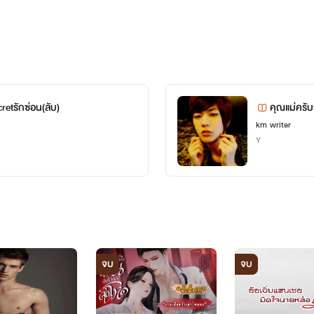
มจริงโดยการต้องปลอมตัวเป็นฝาแฝดผู้น้องเข้าพิธีวิวาห์แทน เรื่องนี
าได้ถือสาเค้าน๊ายินดีที่ได้รู้จั
ไหนก็สามารถกดติดตาม เม้น โหวตเ
และชอบก็อย่าลืมอุดหนุนสนับสนุนน
นะคะอาจจะแต่งไม่สนุกก็ขออภัยด
 love secretรักซ่อน(ลับ)
คุณแม่ครับ
km writer
สนับสนุนเป็นกำลังใจให้กันได้น
Y
ต์เองมีนิยายรูปแบบอีบุ๊คให้ดาวโ
กันสนใจก็ตามไปที่เมพเลยนะคะ
ดที่มีนิสัยต่างกันราวฟ้ากับดิน แฝดน้องจะเป็นคนที่อ่อนโยน อ่อน
ของทั้งสองคนแต่เธอก็รักแฝดน้องเช่นกันแค่ไม่แสดงออก หลังจากที่เ
ng
มจริงโดยการต้องปลอมตัวเป็นฝาแฝดผู้น้องเข้าพิธีวิวาห์แทน เรื่องนี
จบ
จบ
may