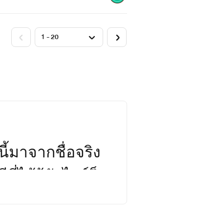
นี้มาจากชื่อจริง
่ได้รู้จักไรต์ก็
แอ มองโลกในแง่ดี ส่วนแฝดพี่แข็งแกร่ง
นิยายนิสัยก็บ้าๆ
ธอรู้ว่าน้องสาวฝาแฝดได้หายตัวไปในวัน