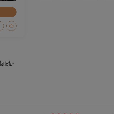
งได้มั้ย"