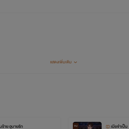
แสดงเพิ่มเติม
เซ็ตนิยายพยอล
ร้าย อุบายรัก
เมียจำเป็น
จบ