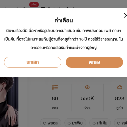
มาใหม่
การ์ตูน
ดรีมแชท
ธัญลิสต์
ค้นหา
คำเตือน
นิยายเรื่องนี้มีเนื้อหาหรือรูปแบบการนำเสนอ เช่น ภาพประกอบ เพศ ภาษา
ใต้อาณัติรักมาเฟีย
เป็นต้น ที่อาจไม่เหมาะสมกับผู้อ่านที่อายุต่ำกว่า 18 ปี ควรใช้วิจารณญาน ใน
การอ่านหรือควรได้รับคำแนะนำจากผู้ใหญ่
นักเขียน:
พยอล
ยกเลิก
ตกลง
อีโรติก
5.0
80
550K
823
ตอน
เข้าชม
ถูกใจ
พยอล
มาเฟีย
แก้แค้น
ขอค