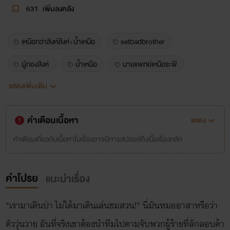
631
เพิ่มลงคลัง
เหนือกว่าสิงห์สิงห์+น้ำเหนือ
setbadbrother
ผู้กองสิงห์
น้ำเหนือ
นายแพทย์เหนือระพี
แสดงเพิ่มเติม
ผู้กองสิงขร
ทหารบอดี้การ์ด
เดินป่า
sunflower
คำเตือนเนื้อหา
แสดง
คำเตือนเกี่ยวกับเนื้อหาในเรื่องอาจมีการสปอยล์ถึงเนื้อเรื่องหลัก
คำโปรย
แนะนำเรื่อง
"เรามาเดินป่า ไม่ใด้มาเดินเล่นชมสวน!" นี่มันหมออาสาหรือว่า
ตัววุ่นวาย อันที่จริงเขาต้องนำทีมไปตามจับพวกผู้ร้ายที่ลักลอบค้า