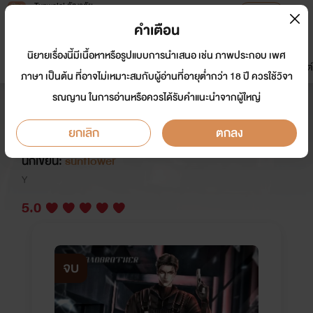
Tunwalai ธัญวลัย
เปิดแอป
เพื่อประสบการณ์ที่ดีกว่าบนมือถือ
คำเตือน
เข้าสู่ระบบ
นิยายเรื่องนี้มีเนื้อหาหรือรูปแบบการนำเสนอ เช่น ภาพประกอบ เพศ
มาใหม่
หน้าแรก
นิยาย
อีบุ๊ก
การ์ตูน
ดรีมแชท
ธัญลิสต์
ภาษา เป็นต้น ที่อาจไม่เหมาะสมกับผู้อ่านที่อายุต่ำกว่า 18 ปี ควรใช้วิจา
รณญาน ในการอ่านหรือควรได้รับคำแนะนำจากผู้ใหญ่
[SetBadBrother] เหนือกว่า
สิงห์(สิงห์+น้ำเหนือ)
ยกเลิก
ตกลง
นักเขียน:
sunflower
Y
5.0
จบ