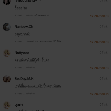
เราเป็นนักอ่าน^_^
1 ปีที่แล้ว
เชตสาม My Brother
งื้อออ รัก
Hi my brother ป่วนหัวใจนายข้างบ้าน
จากตอน: อยากเร่งใจแทบขาด
ตอบกลับ (1)
Rainbow.Ch
1 ปีที่แล้ว
สนุกมากค่ะ
ฝากๆติดตามและสนับสนุนผลงานของSunflower ด้วยน๊าาาา
จากตอน: พิเศษ/ ยอมแล้วเหนือ NC20+
ตอบกลับ (1)
🙏🙏🥰🥰
Nuttypop
1 ปีที่แล้ว
ตอนพิเศษในอีบุ๊คไม่ขึ้นค่า
จากตอน: แจ้งจ้าา
ตอบกลับ (1)
SeeDay.M.K
1 ปีที่แล้ว
เราก็ซื้อe-bookแต่ไม่ขึ้นตอนพิเศษ
จากตอน: แจ้งจ้าา
ตอบกลับ (2)
มุกดา
1 ปีที่แล้ว