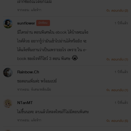
เราก็ซื้อธัณวลัยก็ไม่มี
จากตอน: แจ้งจ้าา
ตอบกลับ (2)
sunflower
นักเขียน
1 ปีที่แล้ว
มีใครอ่าน ตอนพิเศษใน ebook ได้บ้างคะแจ้ง
ไรค์ด้วย อยากรู้ว่ามันเข้าไปอ่านได้หรือยัง จะ
ได้แจ้งทีมงานว่าเป็นเพราะอะไร เพราะ ใน e-
book ของไรท์ก็โชว์ 3 ตอน พิเศษ 😭
ตอบกลับ (1)
Rainbow.Ch
1 ปีที่แล้ว
ขอตอนเพิ่มค่ะ พร้อมเปย์
จากตอน: พิเศษ/คลั่งเมีย
ตอบกลับ (1)
NTanMT
1 ปีที่แล้ว
ไม่ขึ้นนะคะ ลบแล้วโหลดใหม่ก็ไม่มีตอนพิเศษ
จากตอน: แจ้งจ้าา
ตอบกลับ (5)