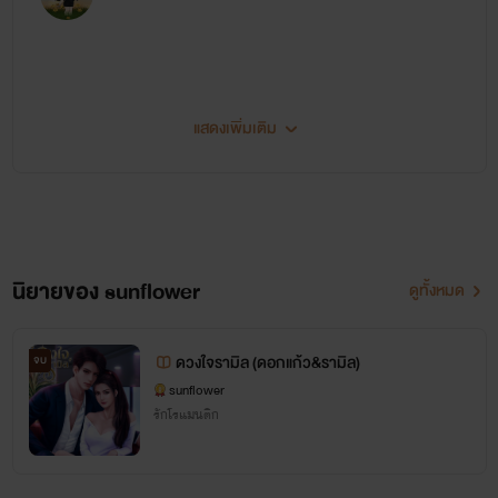
แสดงเพิ่มเติม
สวัสดีค่ะ รีดที่น่ารักทุกคนที่แวะเข้ามาสู่โลกของSunflower นิยายตอนนี้มี 2 เชตนะคะ
เชตแรก Diary of you are my wife
มึงเมียกูแล้วครับ (เตชิน+นาย) Y
หยุดหัวใจยัยตัวแสบ (หิน+ดอกหญ้า) ชญ
นิยายของ sunflower
ดูทั้งหมด
หวานใจนายอานนท์ (อานนท์+ปาณัสม์) Y
ดวงใจรามิล (ดอกแก้ว&รามิล)
จบ
sunflower
รักโรแมนติก
เชตสอง Series of my bad boy
ผมรักนาย My bad boy (อคิณ+พีท) Y (Mpreg)