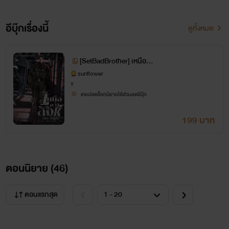
อีบุ๊กเรื่องนี้
ดูทั้งหมด
[SetBadBrother] เหนือกว่
าสิงห์(สิงห์+น้ำเหนือ)
sunflower
Y
เคยปลดล็อกนิยายได้ส่วนลดอีบุ๊ก
199 บาท
ตอนนิยาย (
46
)
ตอนแรกสุด