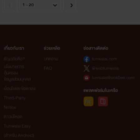
เกี่ยวกับเรา
ช่วยเหลือ
ช่องทางติดต่อ
ธัญวลัยคือ?
บทความ
tunwalai.com
นโยบายการ
FAQ
@webtunwalai
คุ้มครอง
tunwalai@ookbee.com
ข้อมูลส่วนบุคคล
เงื่อนไขและข้อตกลง
แพลตฟอร์มในเครือ
Third-Party
Notice
ดาวน์โหลด
Tunwalai Easy
(สำหรับ Android)