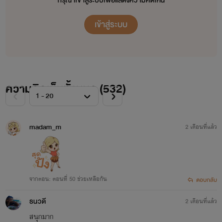
กรุณาเข้าสู่ระบบเพื่อแสดงความคิดเห็น
อย่างพึงพอใจ และเชื่อมั่นว่านายท่านจะสนับสนุนนิยายของเราอย่างถูกลิขสิทธิ์ เพื่อเป็นกำลังใจใน
การคัดสรรนิยายเรื่องอื่นๆ ของเราต่อไปในอนาคต
เข้าสู่ระบบ
ถ้าหากนายท่านพบเห็นนิยายของหอหมื่นอักษรถูกนำไปเผยแพร่อย่างผิดลิขสิทธิ์ที่ใด
สามารถเข้ามาแจ้งกับเราได้ในทุกช่องทางการติดต่อ
ท้ายที่สุดนี้เก๋อเก๋อขอขอบพระคุณแรงสนับสนุนของนายท่านทุกคนจากนี้และต่อไปในอนาคต
ด้วยเจ้าค่ะ
ความคิดเห็นทั้งหมด (
532
)
เก๋อเก๋อ แห่งหอหมื่นอักษร
madam_m
2 เดือนที่แล้ว
จากตอน: ตอนที่ 50 ช่วยเหลือกัน
ตอบกลับ
ธนวดี
2 เดือนที่แล้ว
สนุกมาก