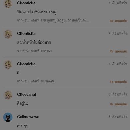
Chonticha
7 เดือนที่แล้ว
ฟีลแบบไม่เชื่ออย่าลบหลู่
จากตอน: ตอนที่ 179 คุณหนูโค่วดูนรลักษณ์เป็นจริง
ตอบกลับ
ๆ
Chonticha
7 เดือนที่แล้ว
สมน้ำหน้าชิ่งอ๋องมาก
จากตอน: ตอนที่ 162 เมา
ตอบกลับ
Chonticha
7 เดือนที่แล้ว
ดี
จากตอน: ตอนที่ 48 ขอเงิน
ตอบกลับ
Cheevanat
8 เดือนที่แล้ว
ดีอยู่นะ
ตอบกลับ
Callmewawa
8 เดือนที่แล้ว
ตายๆๆ