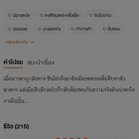
นิยายแปล
ตงเทียนเตอะหลิ่วเยี่ย
จีนโบราณ
สวมรอย
นางเอกเก่ง
ทำการค้า
สืบสวน
แสดงเพิ่มเติม
ชิงไหวชิงพริบ
เรือนหลัง
คำโปรย
แนะนำเรื่อง
เมื่อมารดาถูกสังหาร ซินโย่วจึงมายังเมืองหลวงเพื่อสืบหาตัว
ฆาตกร แต่เมื่อสืบลึกลงไปก็กลับต้องพบกับความจริงอันน่าตกใจ
ภายในนั้น...
รีวิว (215)