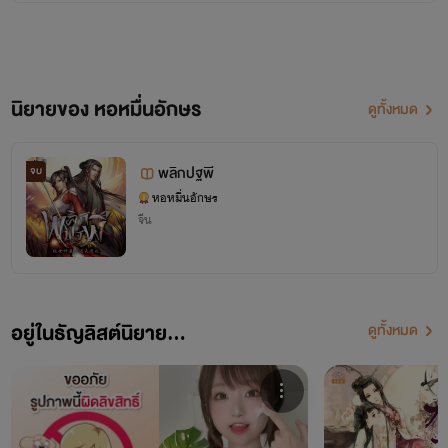
นิยายของ หอหมื่นอักษร
ดูทั้งหมด
พลิกปฐพี
จบ
หอหมื่นอักษร
จีน
อยู่ในธัญลิสต์นิยาย...
ดูทั้งหมด