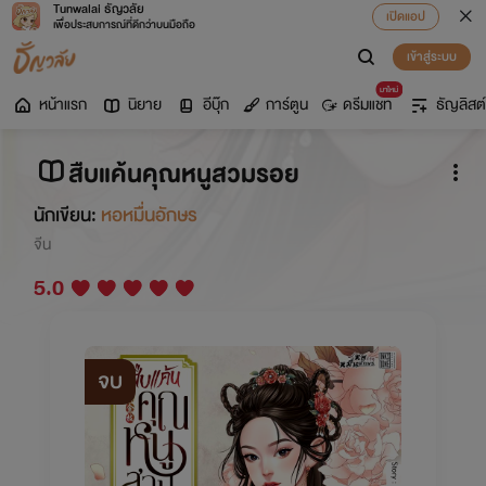
Tunwalai ธัญวลัย
เปิดแอป
เพื่อประสบการณ์ที่ดีกว่าบนมือถือ
เข้าสู่ระบบ
มาใหม่
หน้าแรก
นิยาย
อีบุ๊ก
การ์ตูน
ดรีมแชท
ธัญลิสต์
สืบแค้นคุณหนูสวมรอย
นักเขียน:
หอหมื่นอักษร
จีน
5.0
จบ