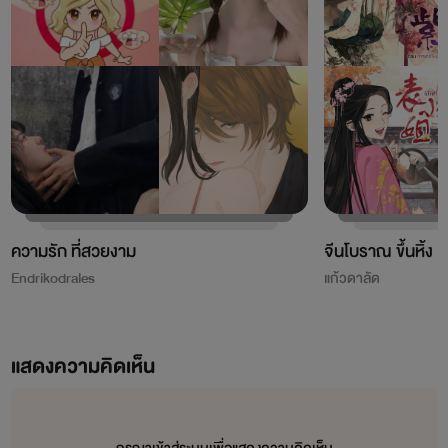
โปรเจกต์ "หอหมื่นอักษร" เป็นโปรเจกต์ที่ซื้อลิขสิทธิ์นิยายออนไลน์มาอย่างถูกต้อง
เผยแพร่อย่างเป็นทางการโดย OokbeeU และ China Literature
เจ้าของลิขสิทธิ์ต้นฉบับ China Literature
ความรัก ที่สวยงาม
จีนโบราณ ขึ้นหิ้ง
Endrikodrales
แก้วดาลัด
จากใจเก๋อเก๋อ
นิยายทุกเรื่องที่อยู่ในโปรเจกต์หอหมื่นอักษรเราเป็นนิยายที่เก๋อเก๋อพยายามพิถีพิถันคัดเลือก
แสดงความคิดเห็น
มาอย่างเต็มความสามารถโดยผ่านการเรียบเรียงและกลั่นกรองด้วยความตั้งใจของเหล่านักแปล เพื่อ
ให้นายท่านได้รับความเพลิดเพลินอย่างถึงที่สุด
เก๋อเก๋อหวังเป็นอย่างยิ่งว่านิยายของเราจะเติมเต็มความปรารถนาของนายท่านทุกๆ คนได้