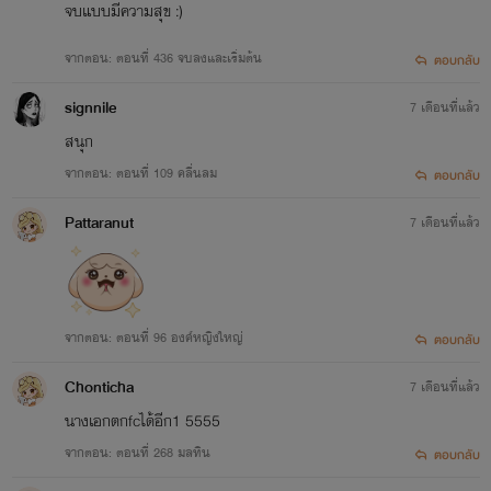
จบแบบมีความสุข :)
จากตอน: ตอนที่ 436 จบลงและเริ่มต้น
ตอบกลับ
signnile
7 เดือนที่แล้ว
สนุก
จากตอน: ตอนที่ 109 คลื่นลม
ตอบกลับ
Pattaranut
7 เดือนที่แล้ว
จากตอน: ตอนที่ 96 องค์หญิงใหญ่
ตอบกลับ
Chonticha
7 เดือนที่แล้ว
นางเอกตกfcได้อีก1 5555
จากตอน: ตอนที่ 268 มลทิน
ตอบกลับ