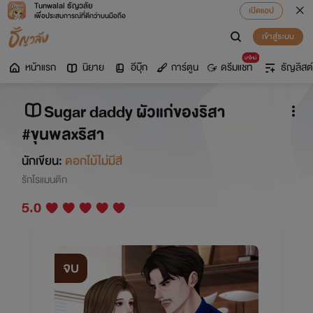
Tunwalai ธัญวลัย
เปิดแอป
เพื่อประสบการณ์ที่ดีกว่าบนมือถือ
เข้าสู่ระบบ
มาใหม่
หน้าแรก
นิยาย
อีบุ๊ก
การ์ตูน
ดรีมแชท
ธัญลิสต์
Sugar daddy ผัวแก่ของริสา
#ขุนพลxริสา
นักเขียน:
ดอกไม้ไม่มีสี
รักโรแมนติก
5.0
จบ