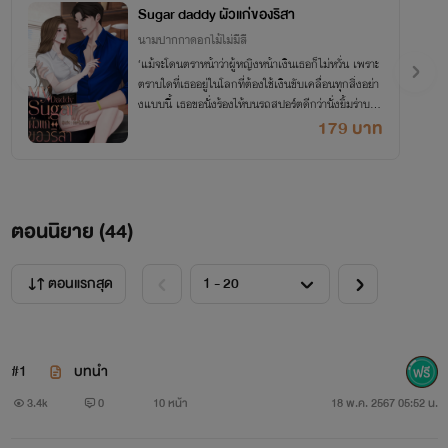
Sugar daddy ผัวแก่ของริสา
นามปากกาดอกไม้ไม่มีสี
‘แม้จะโดนตราหน้าว่าผู้หญิงหน้าเงินเธอก็ไม่หวั่น เพราะ
ตราบใดที่เธออยู่ในโลกที่ต้องใช้เงินขับเคลื่อนทุกสิ่งอย่า
งแบบนี้ เธอขอนั่งร้องไห้บนรถสปอร์ตดีกว่านั่งยิ้มร่าบน
จักรยานก็แล้วกัน’
179 บาท
ตอนนิยาย (
44
)
ตอนแรกสุด
#1
บทนำ
3.4k
0
10 หน้า
18 พ.ค. 2567 05:52 น.