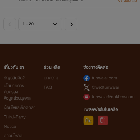
ตอบกลับ
เกี่ยวกับเรา
ช่วยเหลือ
ช่องทางติดต่อ
ธัญวลัยคือ?
บทความ
tunwalai.com
นโยบายการ
FAQ
@webtunwalai
คุ้มครอง
tunwalai@ookbee.com
ข้อมูลส่วนบุคคล
เงื่อนไขและข้อตกลง
แพลตฟอร์มในเครือ
Third-Party
Notice
ดาวน์โหลด