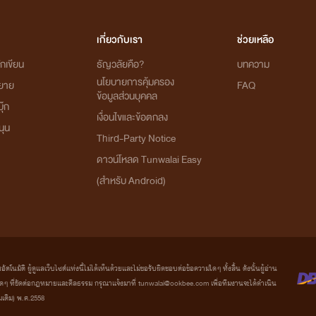
เกี่ยวกับเรา
ช่วยเหลือ
กเขียน
ธัญวลัยคือ?
บทความ
นโยบายการคุ้มครอง
ิยาย
FAQ
ข้อมูลส่วนบุคคล
ุ๊ก
เงื่อนไขและข้อตกลง
นุน
Third-Party Notice
ดาวน์โหลด Tunwalai Easy
(สำหรับ Android)
มัติ ผู้ดูแลเว็บไซต์แห่งนี้ไม่ได้เห็นด้วยและไม่ขอรับผิดชอบต่อข้อความใดๆ ทั้งสิ้น ดังนั้นผู้อ่าน
ที่ขัดต่อกฎหมายและศีลธรรม กรุณาแจ้งมาที่ tunwalai@ookbee.com เพื่อทีมงานจะได้ดำเนิน
่มเติม) พ.ศ.2558