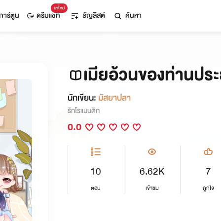
มาใหม่
การ์ตูน
ดรีมแชท
ธัญลิสต์
ค้นหา
เมียอ้วนของท่านประธ
นักเขียน:
มัสยาปลา
รักโรแมนติก
0.0
10
6.62K
7
ตอน
เข้าชม
ถูกใจ