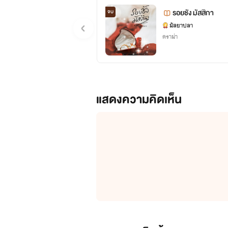
รอยชัง มัสสิกา
จบ
มัสยาปลา
ดราม่า
แสดงความคิดเห็น