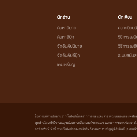
นักอ่าน
นักเขียน
ค้นหานิยาย
ลงทะเบียนนั
ค้นหาอีบุ๊ก
วิธีการลงน
จัดอันดับนิยาย
วิธีการลงอีบ
จัดอันดับอีบุ๊ก
ระบบสนับส
เติมเหรียญ
ข้อความที่ท่านได้อ่านจากเว็บไซต์นี้เกิดจากการเขียนโดยสาธารณชนและเผยแพร่โดยอัตโน
ทุกท่านโปรดใช้วิจารณญาณในการกลั่นกรองด้วยตนเอง และหากท่านพบข้อความใดๆ 
การในทันที ทั้งนี้ ทางเว็บไซต์ขอสงวนลิขสิทธิ์ตามพระราชบัญญัติลิขสิทธิ์ (ฉบับเพิ